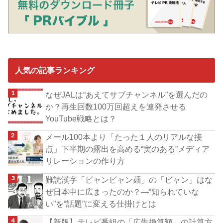
人気の記事ランキング
なぜJALは“あえてサブチャンネル”を選んだの
か？再生回数100万回超えを連発させる
YouTube戦略とは？
メール100本より「たった１人のリアルな接
点」下半期の露出を高める“実のある”メディア
リレーションの作り方
難読漢字「ビャンビャン麺」の「ビャン」はな
ぜ日本中に広まったのか？―“知られていな
い”を“話題”に変える仕掛けとは
【新版】テレビ番組の「広告換算額」の計算方