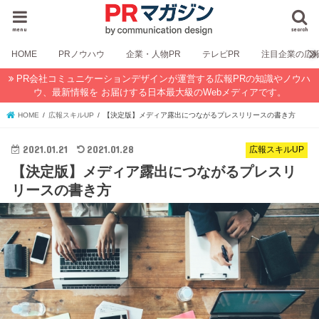
menu
search
HOME
PRノウハウ
企業・人物PR
テレビPR
注目企業の広
PR会社コミュニケーションデザインが運営する広報PRの知識やノウハ
ウ、最新情報を お届けする日本最大級のWebメディアです。
HOME
広報スキルUP
【決定版】メディア露出につながるプレスリリースの書き方
2021.01.21
2021.01.28
広報スキルUP
【決定版】メディア露出につながるプレスリ
リースの書き方