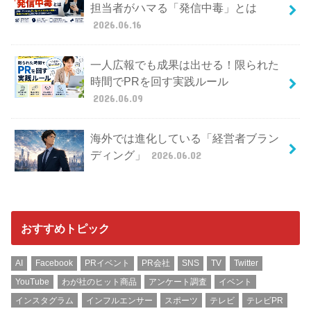
担当者がハマる「発信中毒」とは
2026.06.16
一人広報でも成果は出せる！限られた
時間でPRを回す実践ルール
2026.06.09
海外では進化している「経営者ブラン
ディング」
2026.06.02
おすすめトピック
AI
Facebook
PRイベント
PR会社
SNS
TV
Twitter
YouTube
わが社のヒット商品
アンケート調査
イベント
インスタグラム
インフルエンサー
スポーツ
テレビ
テレビPR