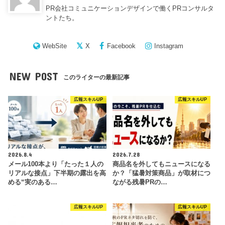
PR会社コミュニケーションデザインで働くPRコンサルタ
ントたち。
WebSite
X
Facebook
Instagram
NEW POST
このライターの最新記事
広報スキルUP
広報スキルUP
2026.8.4
2026.7.28
メール100本より「たった１人の
商品名を外してもニュースになる
リアルな接点」下半期の露出を高
か？「猛暑対策商品」が取材につ
める“実のある…
ながる残暑PRの…
広報スキルUP
広報スキルUP