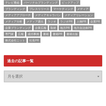
テレビ番組
パーソナルブランディング
ピックアップ
ブランディング
プレスリリース
マーケティング
メディア
メディアアプローチ
メディアキャラバン
メディアリレーション
メディア分析
メディア露出
ラジオ
ラジオPR
人物PR
企業PR
企業ブランディング
企業広報
取材
地方PR
地方自治体PR
専門家
広報
成功事例
書籍
書籍PR
書籍出版
株式会社ニット
社長PR
過去の記事一覧