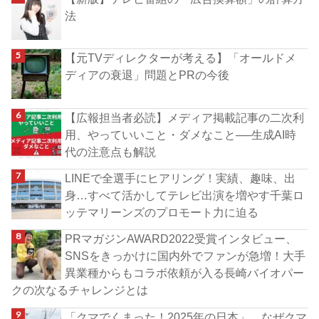
法
【元TVディレクターが考える】「オールドメ
ディアの衰退」問題とPRの今後
【広報担当者必読】メディア掲載記事の二次利
用、やっていいこと・ダメなこと──生成AI時
代の注意点も解説
LINEで全選手にヒアリング！実績、趣味、出
身…すべて活かしてテレビ出演を増やす千葉ロ
ッテマリーンズのプロモート力に迫る
PRマガジンAWARD2022受賞インタビュー、
SNSをきっかけに国内外でファンが急増！大手
異業種からもコラボ依頼が入る長崎バイオパー
クの次なるチャレンジとは
「クマでくまった！2025年の日本」 なぜクマ