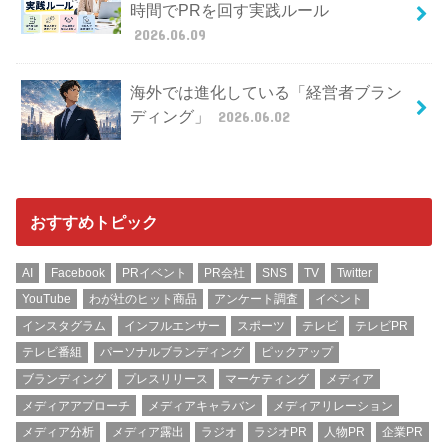
時間でPRを回す実践ルール
2026.06.09
海外では進化している「経営者ブラン
ディング」
2026.06.02
おすすめトピック
AI
Facebook
PRイベント
PR会社
SNS
TV
Twitter
YouTube
わが社のヒット商品
アンケート調査
イベント
インスタグラム
インフルエンサー
スポーツ
テレビ
テレビPR
テレビ番組
パーソナルブランディング
ピックアップ
ブランディング
プレスリリース
マーケティング
メディア
メディアアプローチ
メディアキャラバン
メディアリレーション
メディア分析
メディア露出
ラジオ
ラジオPR
人物PR
企業PR