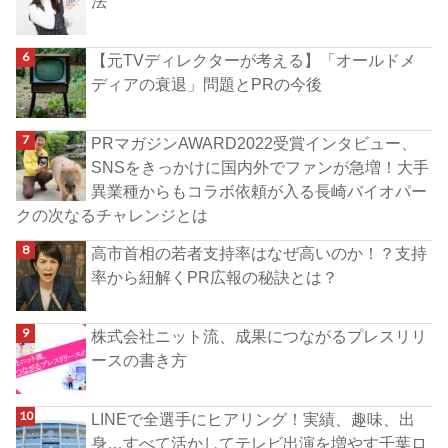
法
【元TVディレクターが考える】「オールドメ
ディアの衰退」問題とPRの今後
PRマガジンAWARD2022受賞インタビュー、
SNSをきっかけに国内外でファンが急増！大手
異業種からもコラボ依頼が入る長崎バイオパー
クの次なるチャレンジとは
高市首相の若者支持率はなぜ高いのか！？支持
率から紐解くPR広報の秘訣とは？
株式会社ニット流、成果につながるプレスリリ
ースの書き方
LINEで全選手にヒアリング！実績、趣味、出
身…すべて活かしてテレビ出演を増やす千葉ロ