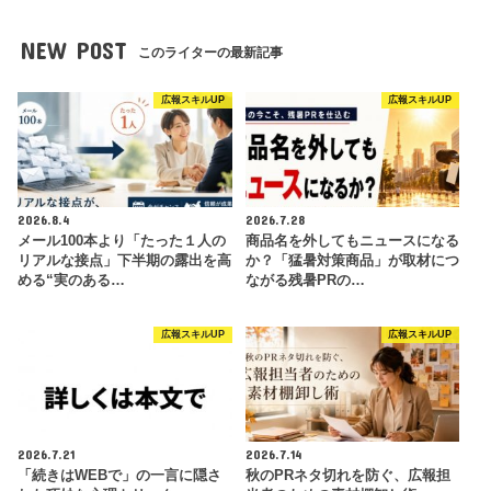
NEW POST
このライターの最新記事
広報スキルUP
広報スキルUP
2026.8.4
2026.7.28
メール100本より「たった１人の
商品名を外してもニュースになる
リアルな接点」下半期の露出を高
か？「猛暑対策商品」が取材につ
める“実のある…
ながる残暑PRの…
広報スキルUP
広報スキルUP
2026.7.21
2026.7.14
「続きはWEBで」の一言に隠さ
秋のPRネタ切れを防ぐ、広報担