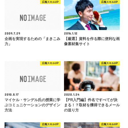
広報スキルUP
広報スキルUP
2009.7.29
2016.1.12
企画を実現するための「まきこみ
【厳選】資料を作る際に便利な画
力」
像素材集サイト
広報スキルUP
広報スキルUP
2010.8.17
2020.1.24
マイケル・サンデル氏の授業に学
【PR入門編】件名ですべてが決
ぶコミュニケーションのデザイン
まる！？取材を獲得できるメール
方法
の送り方
広報スキルUP
広報スキルUP