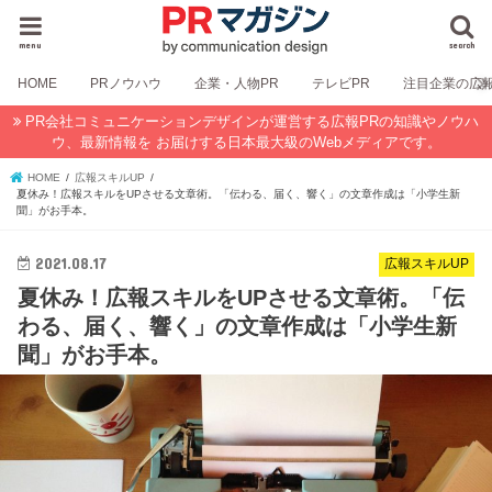
menu
search
HOME
PRノウハウ
企業・人物PR
テレビPR
注目企業の広
PR会社コミュニケーションデザインが運営する広報PRの知識やノウハ
ウ、最新情報を お届けする日本最大級のWebメディアです。
HOME
広報スキルUP
夏休み！広報スキルをUPさせる文章術。「伝わる、届く、響く」の文章作成は「小学生新
聞」がお手本。
2021.08.17
広報スキルUP
夏休み！広報スキルをUPさせる文章術。「伝
わる、届く、響く」の文章作成は「小学生新
聞」がお手本。