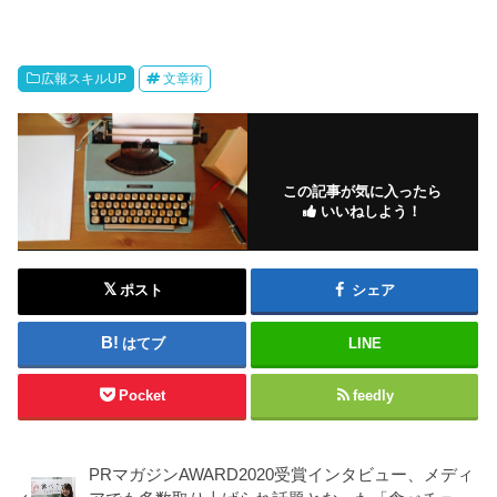
広報スキルUP
文章術
この記事が気に入ったら
いいねしよう！
ポスト
シェア
はてブ
LINE
Pocket
feedly
PRマガジンAWARD2020受賞インタビュー、メディ