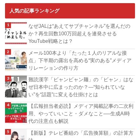
人気の記事ランキング
なぜJALは“あえてサブチャンネル”を選んだの
か？再生回数100万回超えを連発させる
YouTube戦略とは？
メール100本より「たった１人のリアルな接
点」下半期の露出を高める“実のある”メディア
リレーションの作り方
難読漢字「ビャンビャン麺」の「ビャン」はな
ぜ日本中に広まったのか？―“知られていな
い”を“話題”に変える仕掛けとは
【広報担当者必読】メディア掲載記事の二次利
用、やっていいこと・ダメなこと──生成AI時
代の注意点も解説
【新版】テレビ番組の「広告換算額」の計算方