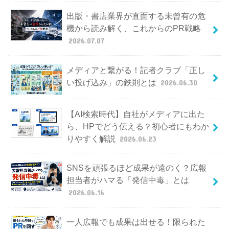
出版・書店業界が直面する未曾有の危
機から読み解く、これからのPR戦略
2026.07.07
メディアと繋がる！記者クラブ「正し
い投げ込み」の鉄則とは
2026.06.30
【AI検索時代】自社がメディアに出た
ら、HPでどう伝える？初心者にもわか
りやすく解説
2026.06.23
SNSを頑張るほど成果が遠のく？広報
担当者がハマる「発信中毒」とは
2026.06.16
一人広報でも成果は出せる！限られた