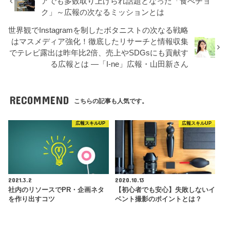
アでも多数取り上げられ話題となった「食べチョ
ク」～広報の次なるミッションとは
世界観でInstagramを制したボタニストの次なる戦略
はマスメディア強化！徹底したリサーチと情報収集
でテレビ露出は昨年比2倍、売上やSDGsにも貢献す
る広報とは —「I-ne」広報・山田新さん
RECOMMEND
こちらの記事も人気です。
広報スキルUP
広報スキルUP
2021.3.2
2020.10.13
社内のリソースでPR・企画ネタ
【初心者でも安心】失敗しないイ
を作り出すコツ
ベント撮影のポイントとは？