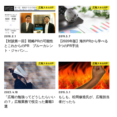
広報スキルUP
広報スキルUP
2010.2.1
2019.5.7
【対談第一回】戦略PRの可能性
【2020年版】海外PRから学べる
とこれからのPR ブルーカレン
5つのPR手法
ト・ジャパン…
広報スキルUP
広報スキルUP
2023.4.18
2015.5.1
「広報の勉強ってどうしたらいい
もしも、松岡修造氏が、広報担当
の？」広報業務で役立った書籍3
者だったら
選