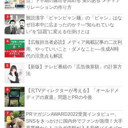
点」下半期の露出を高める“実のある”メディア
リレーションの作り方
難読漢字「ビャンビャン麺」の「ビャン」はな
ぜ日本中に広まったのか？―“知られていな
い”を“話題”に変える仕掛けとは
【広報担当者必読】メディア掲載記事の二次利
用、やっていいこと・ダメなこと──生成AI時
代の注意点も解説
【新版】テレビ番組の「広告換算額」の計算方
法
【元TVディレクターが考える】「オールドメ
ディアの衰退」問題とPRの今後
PRマガジンAWARD2022受賞インタビュー、
SNSをきっかけに国内外でファンが急増！大手
異業種からもコラボ依頼が入る長崎バイオパー