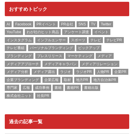
おすすめトピック
AI
Facebook
PRイベント
PR会社
SNS
TV
Twitter
YouTube
わが社のヒット商品
アンケート調査
イベント
インスタグラム
インフルエンサー
スポーツ
テレビ
テレビPR
テレビ番組
パーソナルブランディング
ピックアップ
ブランディング
プレスリリース
マーケティング
メディア
メディアアプローチ
メディアキャラバン
メディアリレーション
メディア分析
メディア露出
ラジオ
ラジオPR
人物PR
企業PR
企業ブランディング
企業広報
取材
地方PR
地方自治体PR
専門家
広報
成功事例
書籍
書籍PR
書籍出版
株式会社ニット
社長PR
過去の記事一覧