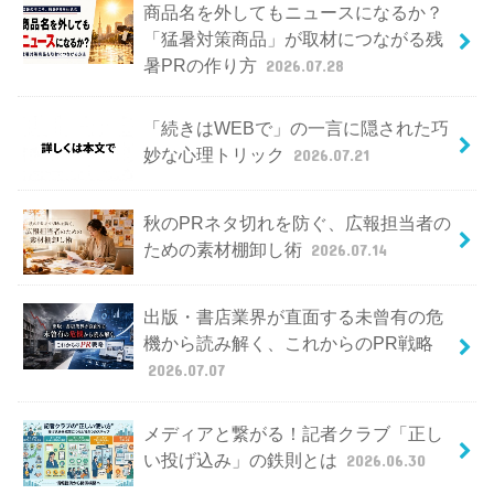
商品名を外してもニュースになるか？
「猛暑対策商品」が取材につながる残
暑PRの作り方
2026.07.28
「続きはWEBで」の一言に隠された巧
妙な心理トリック
2026.07.21
秋のPRネタ切れを防ぐ、広報担当者の
ための素材棚卸し術
2026.07.14
出版・書店業界が直面する未曾有の危
機から読み解く、これからのPR戦略
2026.07.07
メディアと繋がる！記者クラブ「正し
い投げ込み」の鉄則とは
2026.06.30