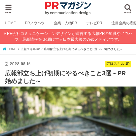
menu
search
HOME
PRノウハウ
企業・人物PR
テレビPR
注目企業の広
PR会社コミュニケーションデザインが運営する広報PRの知識やノウハ
ウ、最新情報を お届けする日本最大級のWebメディアです。
HOME
広報スキルUP
広報部立ち上げ初期にやるべきこと3選～PR始めました～
2022.08.16
広報スキルUP
広報部立ち上げ初期にやるべきこと3選～PR
始めました～