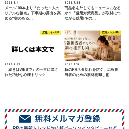
2026.8.4
2026.7.28
メール100本より「たった１人の
商品名を外してもニュースになる
リアルな接点」下半期の露出を高
か？「猛暑対策商品」が取材につ
める“実のある…
ながる残暑PRの…
広報スキルUP
広報スキルUP
2026.7.21
2026.7.14
「続きはWEBで」の一言に隠さ
秋のPRネタ切れを防ぐ、広報担
れた巧妙な心理トリック
当者のための素材棚卸し術