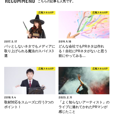
RECOMMEND
こちらの記事も人気です。
広報スキルUP
広報スキルUP
2017.5.17
2019.9.18
パッとしないネタでもメディアに
どんな会社でもPRネタは作れ
取り上げられる魔法のスパイス3
る！自社にPRネタがないと思う
選
前にやってみる…
広報スキルUP
広報スキルUP
2018.9.4
2025.2.11
取材対応をスムーズに行う3つの
「よく知らないアーティスト」の
ポイント！
ライブに連れてかれたPRマンが
感じたこと