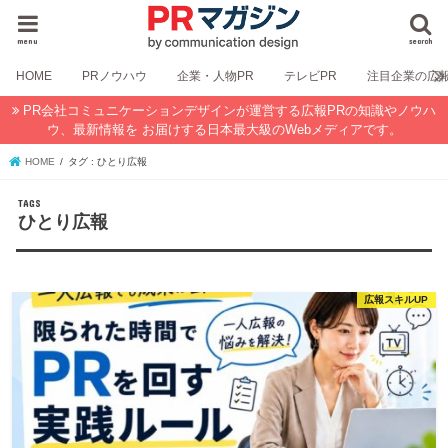
menu
search
HOME
PRノウハウ
企業・人物PR
テレビPR
注目企業の広
PR会社コミュニケーションデザインが運営する広報PRの知識やノウハ
ウ、最新情報を お届けする日本最大級のWebメディアです。
HOME
タグ : ひとり広報
ひとり広報
広報スキルUP