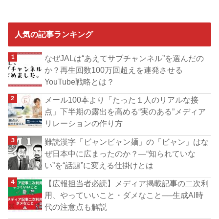
人気の記事ランキング
なぜJALは“あえてサブチャンネル”を選んだの
か？再生回数100万回超えを連発させる
YouTube戦略とは？
メール100本より「たった１人のリアルな接
点」下半期の露出を高める“実のある”メディア
リレーションの作り方
難読漢字「ビャンビャン麺」の「ビャン」はな
ぜ日本中に広まったのか？―“知られていな
い”を“話題”に変える仕掛けとは
【広報担当者必読】メディア掲載記事の二次利
用、やっていいこと・ダメなこと──生成AI時
代の注意点も解説