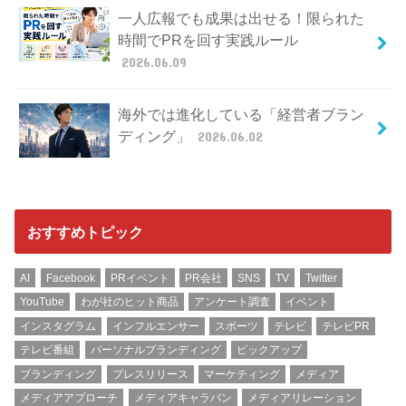
一人広報でも成果は出せる！限られた
時間でPRを回す実践ルール
2026.06.09
海外では進化している「経営者ブラン
ディング」
2026.06.02
おすすめトピック
AI
Facebook
PRイベント
PR会社
SNS
TV
Twitter
YouTube
わが社のヒット商品
アンケート調査
イベント
インスタグラム
インフルエンサー
スポーツ
テレビ
テレビPR
テレビ番組
パーソナルブランディング
ピックアップ
ブランディング
プレスリリース
マーケティング
メディア
メディアアプローチ
メディアキャラバン
メディアリレーション