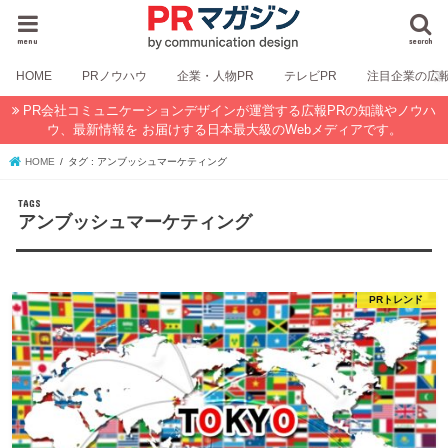
menu
search
HOME
PRノウハウ
企業・人物PR
テレビPR
注目企業の広
PR会社コミュニケーションデザインが運営する広報PRの知識やノウハ
ウ、最新情報を お届けする日本最大級のWebメディアです。
HOME
タグ : アンブッシュマーケティング
アンブッシュマーケティング
PRトレンド