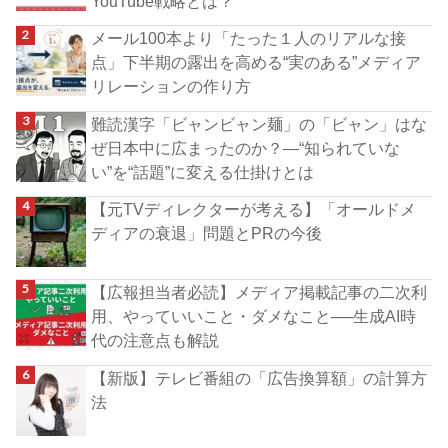
YouTube戦略とは？
メール100本より「たった１人のリアルな接
点」下半期の露出を高める“実のある”メディア
リレーションの作り方
難読漢字「ビャンビャン麺」の「ビャン」はな
ぜ日本中に広まったのか？―“知られていな
い”を“話題”に変える仕掛けとは
【元TVディレクターが考える】「オールドメ
ディアの衰退」問題とPRの今後
【広報担当者必読】メディア掲載記事の二次利
用、やっていいこと・ダメなこと──生成AI時
代の注意点も解説
【新版】テレビ番組の「広告換算額」の計算方
法