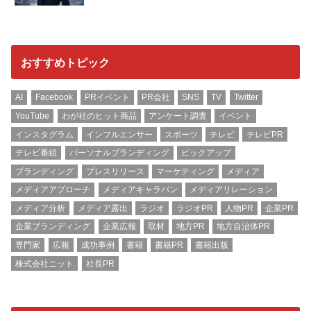
おすすめトピック
AI
Facebook
PRイベント
PR会社
SNS
TV
Twitter
YouTube
わが社のヒット商品
アンケート調査
イベント
インスタグラム
インフルエンサー
スポーツ
テレビ
テレビPR
テレビ番組
パーソナルブランディング
ピックアップ
ブランディング
プレスリリース
マーケティング
メディア
メディアアプローチ
メディアキャラバン
メディアリレーション
メディア分析
メディア露出
ラジオ
ラジオPR
人物PR
企業PR
企業ブランディング
企業広報
取材
地方PR
地方自治体PR
専門家
広報
成功事例
書籍
書籍PR
書籍出版
株式会社ニット
社長PR