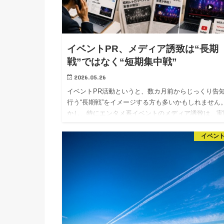
イベントPR、メディア誘致は“長期
戦”ではなく“短期集中戦”
2026.05.26
イベントPR活動というと、数カ月前からじっくり告
行う“長期戦”をイメージする方も多いかもしれません
かし、特にエンタメ系イベントのメディア誘致は、実
には“短期集中戦”の側面が強くあります。 TV情報番
前日から…
イベント