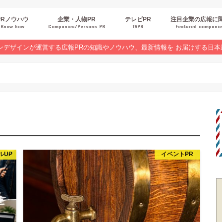
PRノウハウ
企業・人物PR
テレビPR
注目企業の広報に
Know‐how
Companies/Persons PR
TVPR
Featured compani
報スキルUP
品・サービスPR
ジタルPR
Rトレンド
ベントPR
界コラム
ンラインセミナーレポート
ンデザインが運営する広報PRの知識やノウハウ、最新情報を お届けする日本
ルUP
イベントPR