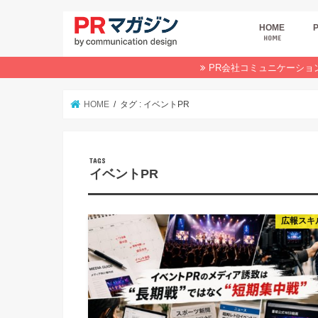
HOME
HOME
広
商
デ
P
イ
業
オ
PR会社コミュニケーショ
HOME
タグ : イベントPR
イベントPR
広報スキ