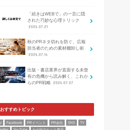
「続きはWEBで」の一言に隠
された巧妙な心理トリック
2026.07.21
秋のPRネタ切れを防ぐ、広報
担当者のための素材棚卸し術
2026.07.14
出版・書店業界が直面する未曾
有の危機から読み解く、これか
らのPR戦略
2026.07.07
おすすめトピック
I
Facebook
PRイベント
PR会社
SNS
TV
witter
YouTube
わが社のヒット商品