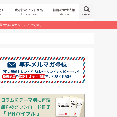
聞く
我が社のヒット商品
話題の女性広報
es
Hit Interview
Interview
search
最大級のWebメディアです。