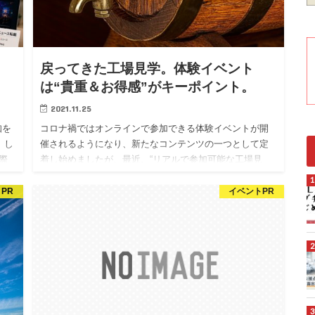
戻ってきた工場見学。体験イベント
は“貴重＆お得感”がキーポイント。
2021.11.25
知を
コロナ禍ではオンラインで参加できる体験イベントが開
。し
催されるようになり、新たなコンテンツの一つとして定
際
着し始めましたが、最近、“リアルで参加可能な工場見
組は
学”が徐々に戻ってきました。今回は、再開された工場見
学の最新事例と、オンラインで人気を得ている体験イベ
PR
イベントPR
ントの事例をいくつかご紹介します。