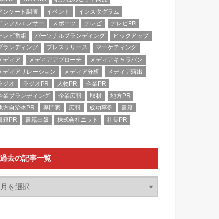
アンケート調査
イベント
インスタグラム
インフルエンサー
スポーツ
テレビ
テレビPR
テレビ番組
パーソナルブランディング
ピックアップ
ブランディング
プレスリリース
マーケティング
メディア
メディアアプローチ
メディアキャラバン
メディアリレーション
メディア分析
メディア露出
ラジオ
ラジオPR
人物PR
企業PR
企業ブランディング
企業広報
取材
地方PR
地方自治体PR
専門家
広報
成功事例
書籍
書籍PR
書籍出版
株式会社ニット
社長PR
過去の記事一覧