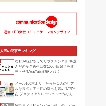
人気の記事ランキング
なぜJALは“あえてサブチャンネル”を選
んだのか？再生回数100万回超えを連
発させるYouTube戦略とは？
メール100本より「たった１人のリア
ルな接点」下半期の露出を高める“実の
ある”メディアリレーションの作り方
難読漢字「ビャンビャン麺」の「ビャ