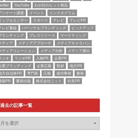
witter
YouTube
わが社のヒット商品
アンケート調査
イベント
インスタグラム
インフルエンサー
スポーツ
テレビ
テレビPR
テレビ番組
パーソナルブランディング
ピックアップ
ブランディング
プレスリリース
マーケティング
メディア
メディアアプローチ
メディアキャラバン
メディアリレーション
メディア分析
メディア露出
ラジオ
ラジオPR
人物PR
企業PR
企業ブランディング
企業広報
取材
地方PR
地方自治体PR
専門家
広報
成功事例
書籍
書籍PR
書籍出版
株式会社ニット
社長PR
過去の記事一覧