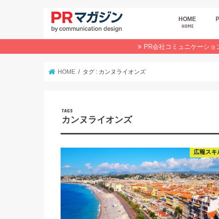
HOME
HOME
広
商
デ
P
イ
業
オ
PR会社コミュニケーショ
HOME
タグ : カンヌライオンズ
カンヌライオンズ
広報スキ