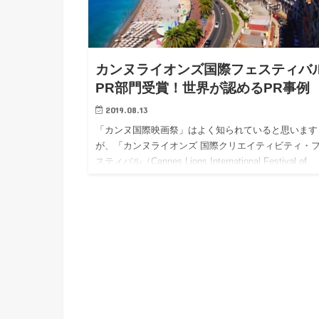
カンヌライオンズ国際フェスティバ
PR部門受賞！世界が認めるPR事例
2019.08.13
「カンヌ国際映画祭」はよく知られていると思います
が、「カンヌライオンズ 国際クリエイティビティ・
スティバル（Cannes Lions International Festival of
Creativity）」はご存知でしょうか？世界にある数々
告・コミュニケーション関連のイベントの中でも、エ
トリー数や来場者数ともに最大規模を誇ります。