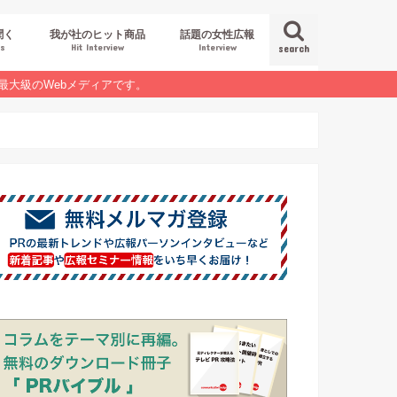
聞く
我が社のヒット商品
話題の女性広報
es
Hit Interview
Interview
search
最大級のWebメディアです。