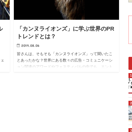
ル
「カンヌライオンズ」に学ぶ世界のPR
トレンドとは？
2019.08.06
皆さんは、そもそも「カンヌライオンズ」って聞いたこ
フェ
とあったかな？世界にある数々の広告・コミュニケーシ
ョン関連のアワードやフェスティバルの中でも、エント
の広
リー数・来場者数ともに最大規模を誇るイベントが「カ
ン
ンヌライオンズ 国際クリエイティビティ・フェスティバ
ル（Cannes Lions International Festival of Creativity）」
なんだ。どんな業界でもそうだけど「ケーススタディ」
は、とっても重要！特に世界中から有力作品が集まる
「カンヌライオンズ」のグランプリやゴールド受賞作は
必見☆ということで、今回は、こみほっぺも「すご
い！」と思った受賞作の一部を紹介するよ！