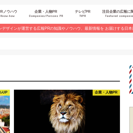
PRノウハウ
企業・人物PR
テレビPR
注目企業の広報に
Know‐how
Companies/Persons PR
TVPR
Featured compani
報スキルUP
品・サービスPR
ジタルPR
Rトレンド
ベントPR
界コラム
ンラインセミナーレポート
ンデザインが運営する広報PRの知識やノウハウ、最新情報を お届けする日本
ルUP
企業・人物PR