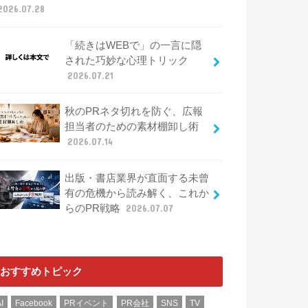
2026.07.28
「続きはWEBで」の一言に隠
された巧妙な心理トリック
2026.07.21
秋のPRネタ切れを防ぐ、広報
担当者のための素材棚卸し術
2026.07.14
出版・書店業界が直面する未曾
有の危機から読み解く、これか
らのPR戦略
2026.07.07
おすすめトピック
I
Facebook
PRイベント
PR会社
SNS
TV