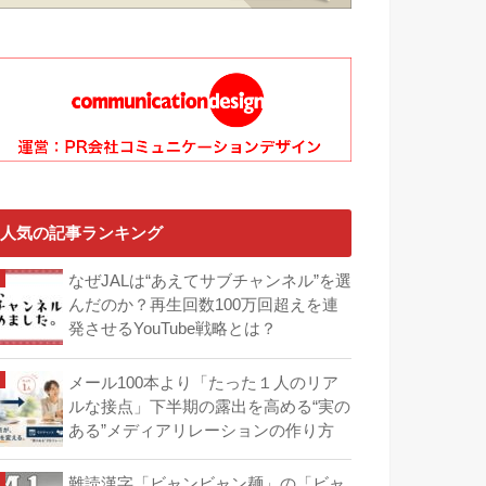
人気の記事ランキング
なぜJALは“あえてサブチャンネル”を選
んだのか？再生回数100万回超えを連
発させるYouTube戦略とは？
メール100本より「たった１人のリア
ルな接点」下半期の露出を高める“実の
ある”メディアリレーションの作り方
難読漢字「ビャンビャン麺」の「ビャ