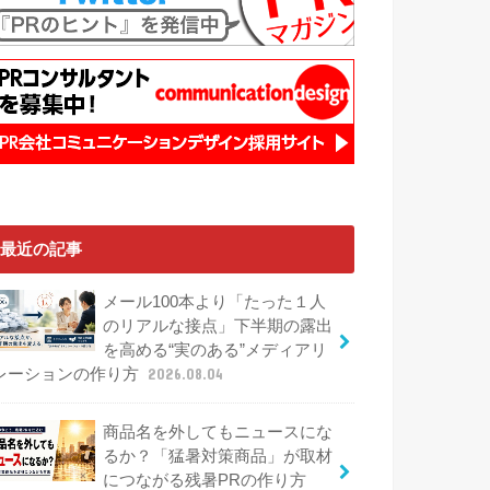
最近の記事
メール100本より「たった１人
のリアルな接点」下半期の露出
を高める“実のある”メディアリ
レーションの作り方
2026.08.04
商品名を外してもニュースにな
るか？「猛暑対策商品」が取材
につながる残暑PRの作り方