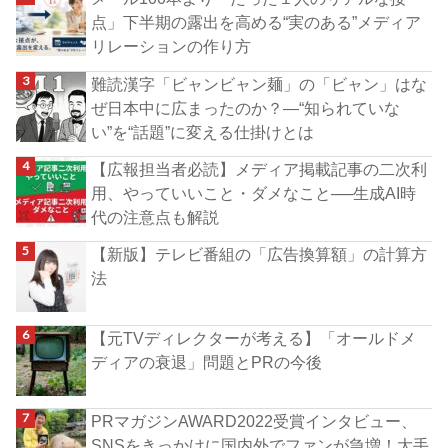
点」下半期の露出を高める“実のある”メディア
リレーションの作り方
難読漢字「ビャンビャン麺」の「ビャン」はな
ぜ日本中に広まったのか？―“知られていな
い”を“話題”に変える仕掛けとは
【広報担当者必読】メディア掲載記事の二次利
用、やっていいこと・ダメなこと──生成AI時
代の注意点も解説
【新版】テレビ番組の「広告換算額」の計算方
法
【元TVディレクターが考える】「オールドメ
ディアの衰退」問題とPRの今後
PRマガジンAWARD2022受賞インタビュー、
SNSをきっかけに国内外でファンが急増！大手