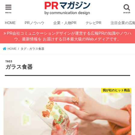
menu
search
HOME
PRノウハウ
企業・人物PR
テレビPR
注目企業の広
PR会社コミュニケーションデザインが運営する広報PRの知識やノウハ
ウ、最新情報を お届けする日本最大級のWebメディアです。
HOME
タグ : ガラス食器
ガラス食器
我が社のヒット商品