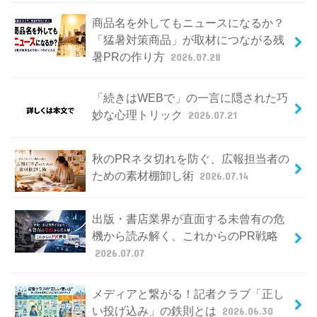
商品名を外してもニュースになるか？
「猛暑対策商品」が取材につながる残
暑PRの作り方
2026.07.28
「続きはWEBで」の一言に隠された巧
妙な心理トリック
2026.07.21
秋のPRネタ切れを防ぐ、広報担当者の
ための素材棚卸し術
2026.07.14
出版・書店業界が直面する未曾有の危
機から読み解く、これからのPR戦略
2026.07.07
メディアと繋がる！記者クラブ「正し
い投げ込み」の鉄則とは
2026.06.30