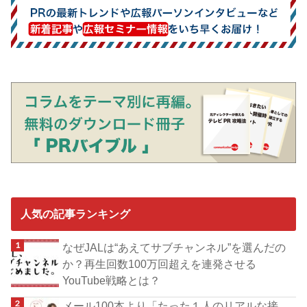
人気の記事ランキング
なぜJALは“あえてサブチャンネル”を選んだの
か？再生回数100万回超えを連発させる
YouTube戦略とは？
メール100本より「たった１人のリアルな接