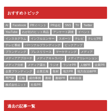
おすすめトピック
AI
Facebook
PRイベント
PR会社
SNS
TV
Twitter
YouTube
わが社のヒット商品
アンケート調査
イベント
インスタグラム
インフルエンサー
スポーツ
テレビ
テレビPR
テレビ番組
パーソナルブランディング
ピックアップ
ブランディング
プレスリリース
マーケティング
メディア
メディアアプローチ
メディアキャラバン
メディアリレーション
メディア分析
メディア露出
ラジオ
ラジオPR
人物PR
企業PR
企業ブランディング
企業広報
取材
地方PR
地方自治体PR
専門家
広報
成功事例
書籍
書籍PR
書籍出版
株式会社ニット
社長PR
過去の記事一覧