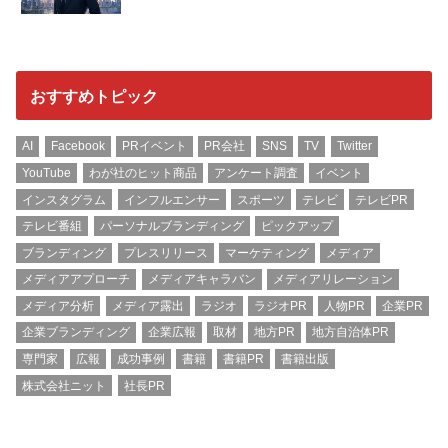
おすすめトピック
AI
Facebook
PRイベント
PR会社
SNS
TV
Twitter
YouTube
わが社のヒット商品
アンケート調査
イベント
インスタグラム
インフルエンサー
スポーツ
テレビ
テレビPR
テレビ番組
パーソナルブランディング
ピックアップ
ブランディング
プレスリリース
マーケティング
メディア
メディアアプローチ
メディアキャラバン
メディアリレーション
メディア分析
メディア露出
ラジオ
ラジオPR
人物PR
企業PR
企業ブランディング
企業広報
取材
地方PR
地方自治体PR
専門家
広報
成功事例
書籍
書籍PR
書籍出版
株式会社ニット
社長PR