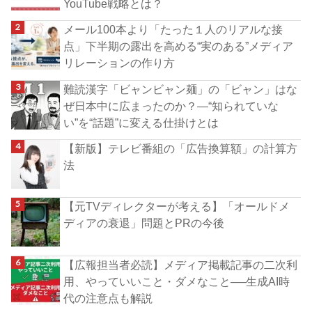
YouTube戦略とは？
メール100本より「たった１人のリアルな接
点」下半期の露出を高める“実のある”メディア
リレーションの作り方
難読漢字「ビャンビャン麺」の「ビャン」はな
ぜ日本中に広まったのか？―“知られていな
い”を“話題”に変える仕掛けとは
【新版】テレビ番組の「広告換算額」の計算方
法
【元TVディレクターが考える】「オールドメ
ディアの衰退」問題とPRの今後
【広報担当者必読】メディア掲載記事の二次利
用、やっていいこと・ダメなこと──生成AI時
代の注意点も解説