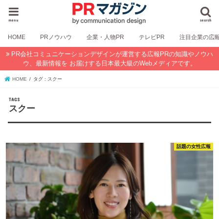
menu
search
HOME
PRノウハウ
企業・人物PR
テレビPR
注目企業の広
PR会社コミュニケーションデザインが運営する広報PRの知識やノウハ
ウ、最新情報を お届けする日本最大級のWebメディアです。
HOME
タグ : スクー
スクー
話題の女性広報