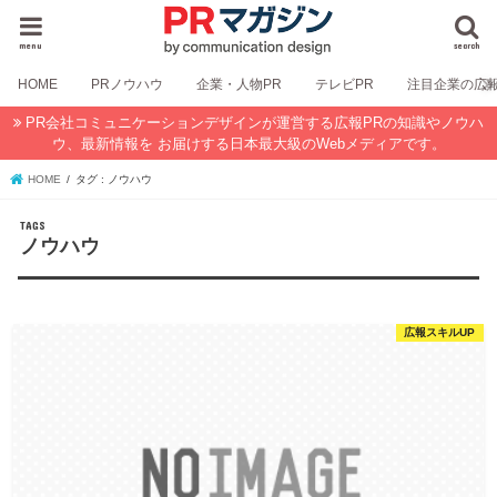
menu
search
HOME
PRノウハウ
企業・人物PR
テレビPR
注目企業の広
PR会社コミュニケーションデザインが運営する広報PRの知識やノウハ
ウ、最新情報を お届けする日本最大級のWebメディアです。
HOME
タグ : ノウハウ
ノウハウ
広報スキルUP