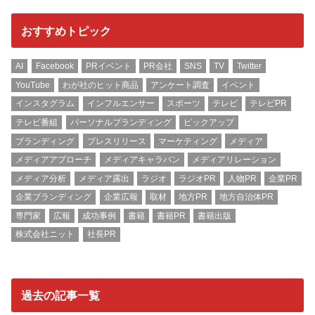
おすすめトピック
AI
Facebook
PRイベント
PR会社
SNS
TV
Twitter
YouTube
わが社のヒット商品
アンケート調査
イベント
インスタグラム
インフルエンサー
スポーツ
テレビ
テレビPR
テレビ番組
パーソナルブランディング
ピックアップ
ブランディング
プレスリリース
マーケティング
メディア
メディアアプローチ
メディアキャラバン
メディアリレーション
メディア分析
メディア露出
ラジオ
ラジオPR
人物PR
企業PR
企業ブランディング
企業広報
取材
地方PR
地方自治体PR
専門家
広報
成功事例
書籍
書籍PR
書籍出版
株式会社ニット
社長PR
過去の記事一覧