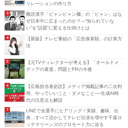
リレーションの作り方
難読漢字「ビャンビャン麺」の「ビャン」はな
ぜ日本中に広まったのか？―“知られていな
い”を“話題”に変える仕掛けとは
【新版】テレビ番組の「広告換算額」の計算方
法
【元TVディレクターが考える】「オールドメ
ディアの衰退」問題とPRの今後
【広報担当者必読】メディア掲載記事の二次利
用、やっていいこと・ダメなこと──生成AI時
代の注意点も解説
LINEで全選手にヒアリング！実績、趣味、出
身…すべて活かしてテレビ出演を増やす千葉ロ
ッテマリーンズのプロモート力に迫る