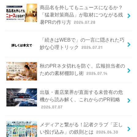
商品名を外してもニュースになるか？
「猛暑対策商品」が取材につながる残
暑PRの作り方
2026.07.28
「続きはWEBで」の一言に隠された巧
妙な心理トリック
2026.07.21
秋のPRネタ切れを防ぐ、広報担当者の
ための素材棚卸し術
2026.07.14
出版・書店業界が直面する未曾有の危
機から読み解く、これからのPR戦略
2026.07.07
メディアと繋がる！記者クラブ「正し
い投げ込み」の鉄則とは
2026.06.30