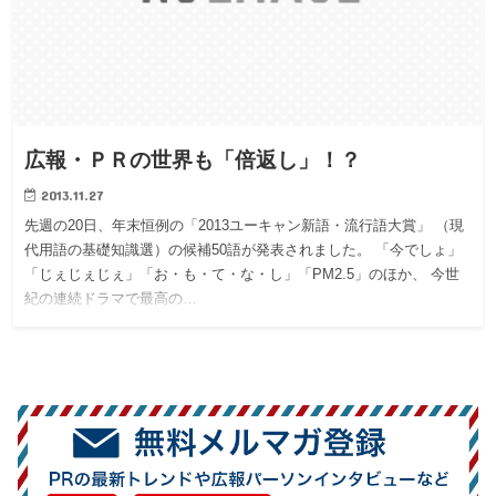
広報・ＰＲの世界も「倍返し」！？
2013.11.27
先週の20日、年末恒例の「2013ユーキャン新語・流行語大賞」 （現
代用語の基礎知識選）の候補50語が発表されました。 「今でしょ」
「じぇじぇじぇ」「お・も・て・な・し」「PM2.5」のほか、 今世
紀の連続ドラマで最高の…