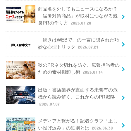
商品名を外してもニュースになるか？
「猛暑対策商品」が取材につながる残
暑PRの作り方
2026.07.28
「続きはWEBで」の一言に隠された巧
妙な心理トリック
2026.07.21
秋のPRネタ切れを防ぐ、広報担当者の
ための素材棚卸し術
2026.07.14
出版・書店業界が直面する未曾有の危
機から読み解く、これからのPR戦略
2026.07.07
メディアと繋がる！記者クラブ「正し
い投げ込み」の鉄則とは
2026.06.30