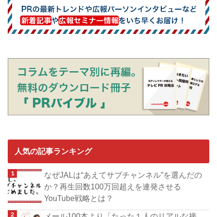
人気の記事ランキング
なぜJALは“あえてサブチャンネル”を選んだの
か？再生回数100万回超えを連発させる
YouTube戦略とは？
メール100本より「たった１人のリアルな接