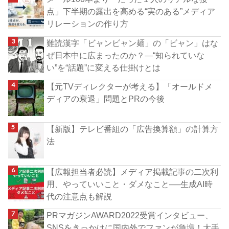
点」下半期の露出を高める“実のある”メディア
リレーションの作り方
難読漢字「ビャンビャン麺」の「ビャン」はな
ぜ日本中に広まったのか？―“知られていな
い”を“話題”に変える仕掛けとは
【元TVディレクターが考える】「オールドメ
ディアの衰退」問題とPRの今後
【新版】テレビ番組の「広告換算額」の計算方
法
【広報担当者必読】メディア掲載記事の二次利
用、やっていいこと・ダメなこと──生成AI時
代の注意点も解説
PRマガジンAWARD2022受賞インタビュー、
SNSをきっかけに国内外でファンが急増！大手