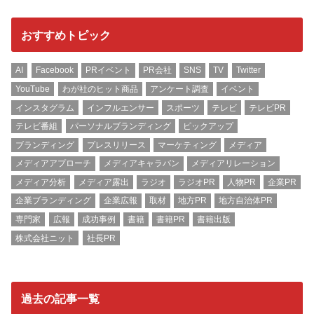
おすすめトピック
AI
Facebook
PRイベント
PR会社
SNS
TV
Twitter
YouTube
わが社のヒット商品
アンケート調査
イベント
インスタグラム
インフルエンサー
スポーツ
テレビ
テレビPR
テレビ番組
パーソナルブランディング
ピックアップ
ブランディング
プレスリリース
マーケティング
メディア
メディアアプローチ
メディアキャラバン
メディアリレーション
メディア分析
メディア露出
ラジオ
ラジオPR
人物PR
企業PR
企業ブランディング
企業広報
取材
地方PR
地方自治体PR
専門家
広報
成功事例
書籍
書籍PR
書籍出版
株式会社ニット
社長PR
過去の記事一覧