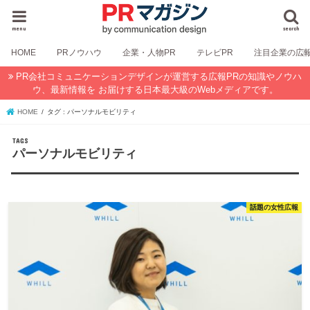
menu
search
HOME
PRノウハウ
企業・人物PR
テレビPR
注目企業の広
PR会社コミュニケーションデザインが運営する広報PRの知識やノウハ
ウ、最新情報を お届けする日本最大級のWebメディアです。
HOME
タグ : パーソナルモビリティ
パーソナルモビリティ
話題の女性広報