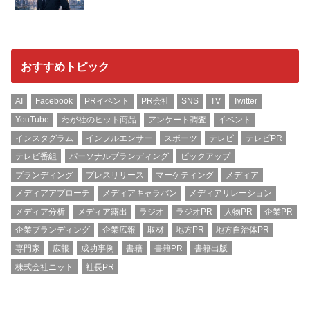
おすすめトピック
AI
Facebook
PRイベント
PR会社
SNS
TV
Twitter
YouTube
わが社のヒット商品
アンケート調査
イベント
インスタグラム
インフルエンサー
スポーツ
テレビ
テレビPR
テレビ番組
パーソナルブランディング
ピックアップ
ブランディング
プレスリリース
マーケティング
メディア
メディアアプローチ
メディアキャラバン
メディアリレーション
メディア分析
メディア露出
ラジオ
ラジオPR
人物PR
企業PR
企業ブランディング
企業広報
取材
地方PR
地方自治体PR
専門家
広報
成功事例
書籍
書籍PR
書籍出版
株式会社ニット
社長PR