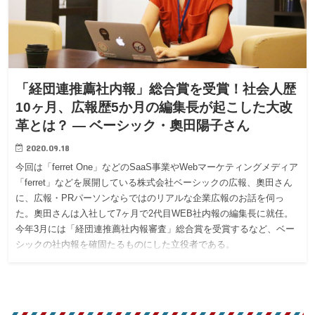
「経団連推薦社内報」総合賞を受賞！社会人歴
10ヶ月、広報歴5か月の編集長が起こした大改
革とは？ — ベーシック・奧田陽子さん
2020.09.18
今回は「ferret One」などのSaaS事業やWebマーケティングメディア
「ferret」などを展開している株式会社ベーシックの広報、奧田さん
に、広報・PRパーソンならではのリアルな企業広報のお話を伺っ
た。奧田さんは入社して7ヶ月で2代目WEB社内報の編集長に就任。
今年3月には「経団連推薦社内報審査」総合賞を受賞するなど、ベー
シックの社内報を確固たるものにした立役者である。