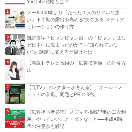
YouTube戦略とは？
メール100本より「たった１人のリアルな接
点」下半期の露出を高める“実のある”メディア
リレーションの作り方
難読漢字「ビャンビャン麺」の「ビャン」はな
ぜ日本中に広まったのか？―“知られていな
い”を“話題”に変える仕掛けとは
【新版】テレビ番組の「広告換算額」の計算方
法
【元TVディレクターが考える】「オールドメ
ディアの衰退」問題とPRの今後
【広報担当者必読】メディア掲載記事の二次利
用、やっていいこと・ダメなこと──生成AI時
代の注意点も解説