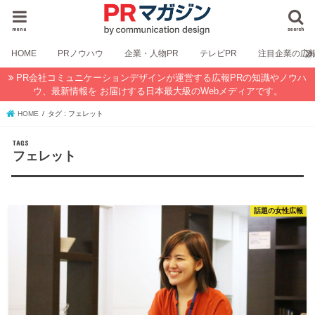
menu
search
HOME
PRノウハウ
企業・人物PR
テレビPR
注目企業の広
PR会社コミュニケーションデザインが運営する広報PRの知識やノウハ
ウ、最新情報を お届けする日本最大級のWebメディアです。
HOME
タグ : フェレット
フェレット
話題の女性広報