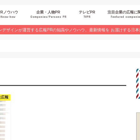
PRノウハウ
企業・人物PR
テレビPR
注目企業の広報に
Know‐how
Companies/Persons PR
TVPR
Featured compani
報スキルUP
品・サービスPR
ジタルPR
Rトレンド
ベントPR
界コラム
ンラインセミナーレポート
ンデザインが運営する広報PRの知識やノウハウ、最新情報を お届けする日本
性広報