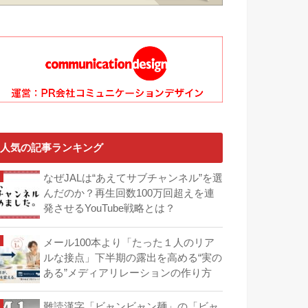
人気の記事ランキング
なぜJALは“あえてサブチャンネル”を選
んだのか？再生回数100万回超えを連
発させるYouTube戦略とは？
メール100本より「たった１人のリア
ルな接点」下半期の露出を高める“実の
ある”メディアリレーションの作り方
難読漢字「ビャンビャン麺」の「ビャ