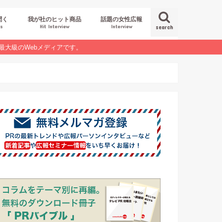
聞く
我が社のヒット商品
話題の女性広報
es
Hit Interview
Interview
search
最大級のWebメディアです。