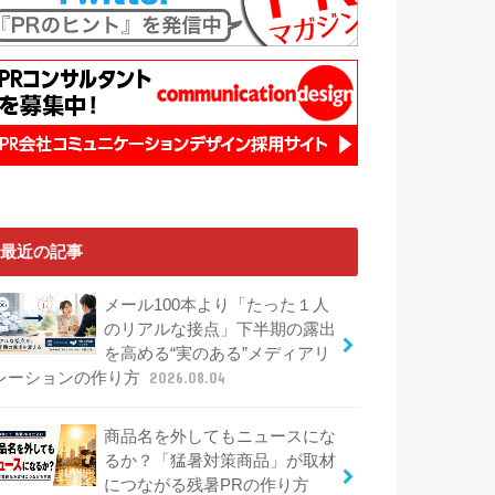
最近の記事
メール100本より「たった１人
のリアルな接点」下半期の露出
を高める“実のある”メディアリ
レーションの作り方
2026.08.04
商品名を外してもニュースにな
るか？「猛暑対策商品」が取材
につながる残暑PRの作り方