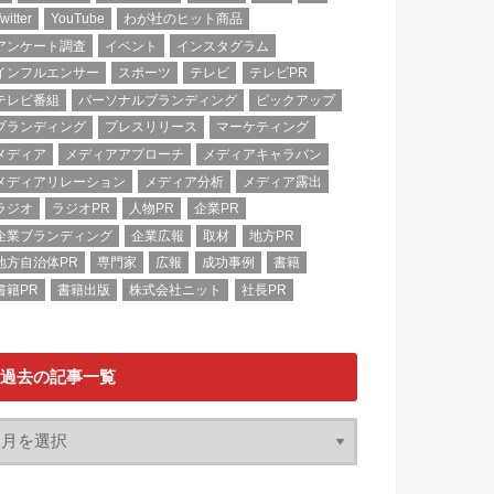
witter
YouTube
わが社のヒット商品
アンケート調査
イベント
インスタグラム
インフルエンサー
スポーツ
テレビ
テレビPR
テレビ番組
パーソナルブランディング
ピックアップ
ブランディング
プレスリリース
マーケティング
メディア
メディアアプローチ
メディアキャラバン
メディアリレーション
メディア分析
メディア露出
ラジオ
ラジオPR
人物PR
企業PR
企業ブランディング
企業広報
取材
地方PR
地方自治体PR
専門家
広報
成功事例
書籍
書籍PR
書籍出版
株式会社ニット
社長PR
過去の記事一覧