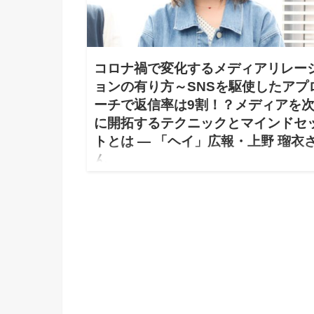
コロナ禍で変化するメディアリレー
ョンの有り方～SNSを駆使したアプ
ーチで返信率は9割！？メディアを
に開拓するテクニックとマインドセ
トとは — 「ヘイ」広報・上野 瑠衣
ん
2021.05.27
今回は、オンラインストア開設「STORES」、キャ
ュレス決済「STORES 決済」、オンライン予約シス
「STORES 予約」など、「STORES プラットフォー
ム」などの事業を展開する、ヘイ株式会社の上野瑠衣
んに、広報・PRパーソンならではのリアルな企業広
お話を伺った。