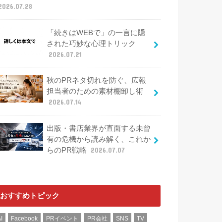
2026.07.28
「続きはWEBで」の一言に隠
された巧妙な心理トリック
2026.07.21
秋のPRネタ切れを防ぐ、広報
担当者のための素材棚卸し術
2026.07.14
出版・書店業界が直面する未曾
有の危機から読み解く、これか
らのPR戦略
2026.07.07
おすすめトピック
I
Facebook
PRイベント
PR会社
SNS
TV