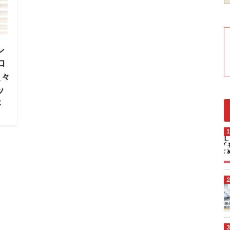
シ
ロ
次々
ッ
さ
ッシ
テム
さ
報の