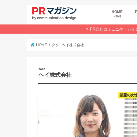
HOME
HOME
広
商
デ
P
イ
業
オ
PR会社コミュニケーショ
HOME
タグ : ヘイ株式会社
ヘイ株式会社
話題の女