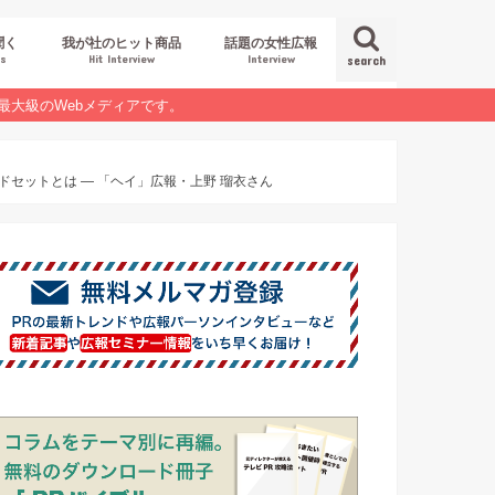
聞く
我が社のヒット商品
話題の女性広報
es
Hit Interview
Interview
search
最大級のWebメディアです。
セットとは — 「ヘイ」広報・上野 瑠衣さん