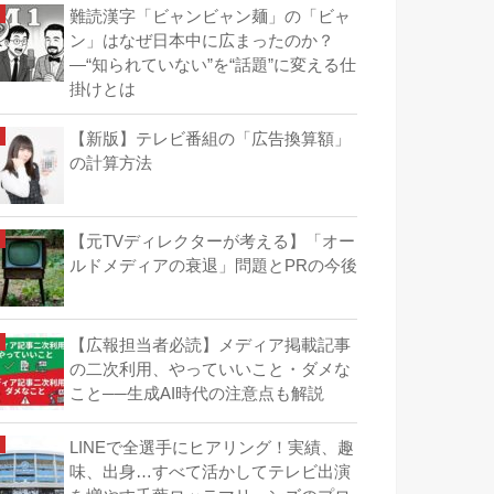
難読漢字「ビャンビャン麺」の「ビャ
ン」はなぜ日本中に広まったのか？
―“知られていない”を“話題”に変える仕
掛けとは
【新版】テレビ番組の「広告換算額」
の計算方法
【元TVディレクターが考える】「オー
ルドメディアの衰退」問題とPRの今後
【広報担当者必読】メディア掲載記事
の二次利用、やっていいこと・ダメな
こと──生成AI時代の注意点も解説
LINEで全選手にヒアリング！実績、趣
味、出身…すべて活かしてテレビ出演