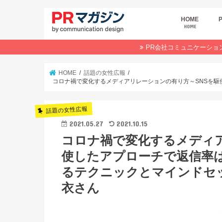
HOME
HOME
広
商
デ
P
イ
業
オ
PR会社コミュニケーショ
HOME
話題の女性広報
コロナ禍で変化するメディアリレーションの有り方～SNSを駆
話題の女性広報
2021.05.27
2021.10.15
コロナ禍で変化するメディア
使したアプローチで返信率
るテクニックとマインドセッ
衣さん