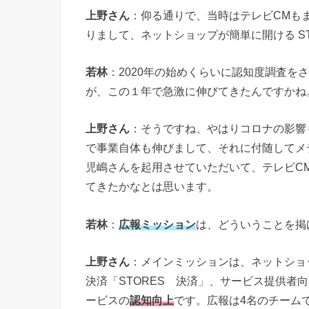
上野さん
：仰る通りで、当時はテレビCMも
りまして、ネットショップが簡単に開ける S
若林
：2020年の始めくらいに認知度調査を
が、この１年で急激に伸びてきたんですかね
上野さん
：そうですね、やはりコロナの影響
で事業自体も伸びまして、それに付随してメ
児嶋さんを起用させていただいて、テレビC
てきたかなとは思います。
若林
：
広報ミッション
は、どういうことを掲
上野さん
：メインミッションは、ネットショ
決済「STORES 決済」、サービス提供者向
ービスの
認知向上
です。広報は4名のチーム