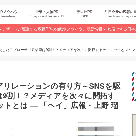
PRノウハウ
企業・人物PR
テレビPR
注目企業の広報に
Know‐how
Companies/Persons PR
TVPR
Featured compani
報スキルUP
品・サービスPR
ジタルPR
Rトレンド
ベントPR
界コラム
ンラインセミナーレポート
ンデザインが運営する広報PRの知識やノウハウ、最新情報を お届けする日本
使したアプローチで返信率は9割！？メディアを次々に開拓するテクニックとマインド
リレーションの有り方～SNSを駆
は9割！？メディアを次々に開拓す
トとは — 「ヘイ」広報・上野 瑠