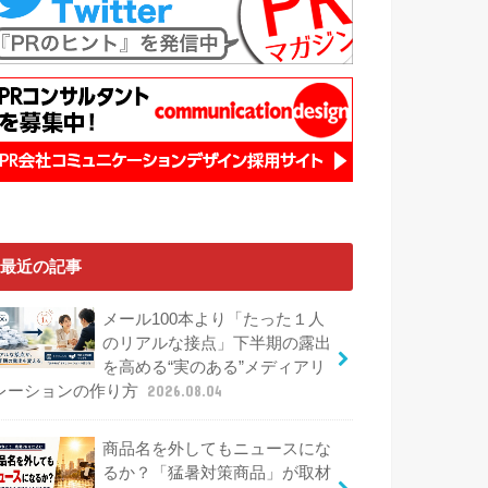
最近の記事
メール100本より「たった１人
のリアルな接点」下半期の露出
を高める“実のある”メディアリ
レーションの作り方
2026.08.04
商品名を外してもニュースにな
るか？「猛暑対策商品」が取材