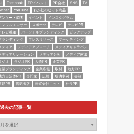
I
Facebook
PRイベント
PR会社
SNS
TV
witter
YouTube
わが社のヒット商品
アンケート調査
イベント
インスタグラム
インフルエンサー
スポーツ
テレビ
テレビPR
テレビ番組
パーソナルブランディング
ピックアップ
ブランディング
プレスリリース
マーケティング
メディア
メディアアプローチ
メディアキャラバン
メディアリレーション
メディア分析
メディア露出
ラジオ
ラジオPR
人物PR
企業PR
企業ブランディング
企業広報
取材
地方PR
地方自治体PR
専門家
広報
成功事例
書籍
書籍PR
書籍出版
株式会社ニット
社長PR
過去の記事一覧