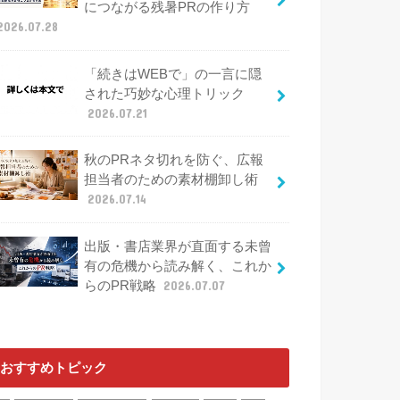
につながる残暑PRの作り方
2026.07.28
「続きはWEBで」の一言に隠
された巧妙な心理トリック
2026.07.21
秋のPRネタ切れを防ぐ、広報
担当者のための素材棚卸し術
2026.07.14
出版・書店業界が直面する未曾
有の危機から読み解く、これか
らのPR戦略
2026.07.07
おすすめトピック