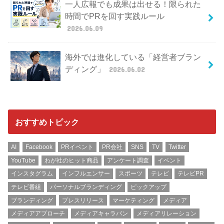
一人広報でも成果は出せる！限られた
時間でPRを回す実践ルール
2026.06.09
海外では進化している「経営者ブラン
ディング」
2026.06.02
おすすめトピック
AI
Facebook
PRイベント
PR会社
SNS
TV
Twitter
YouTube
わが社のヒット商品
アンケート調査
イベント
インスタグラム
インフルエンサー
スポーツ
テレビ
テレビPR
テレビ番組
パーソナルブランディング
ピックアップ
ブランディング
プレスリリース
マーケティング
メディア
メディアアプローチ
メディアキャラバン
メディアリレーション