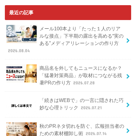
最近の記事
メール100本より「たった１人のリア
ルな接点」下半期の露出を高める“実の
ある”メディアリレーションの作り方
2026.08.04
商品名を外してもニュースになるか？
「猛暑対策商品」が取材につながる残
暑PRの作り方
2026.07.28
「続きはWEBで」の一言に隠された巧
妙な心理トリック
2026.07.21
秋のPRネタ切れを防ぐ、広報担当者の
ための素材棚卸し術
2026.07.14