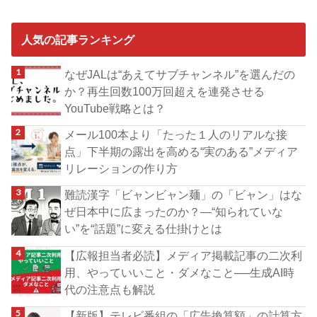
人気の記事ランキング
なぜJALは“あえてサブチャンネル”を選んだの
か？再生回数100万回超えを連発させる
YouTube戦略とは？
メール100本より「たった１人のリアルな接
点」下半期の露出を高める“実のある”メディア
リレーションの作り方
難読漢字「ビャンビャン麺」の「ビャン」はな
ぜ日本中に広まったのか？―“知られていな
い”を“話題”に変える仕掛けとは
【広報担当者必読】メディア掲載記事の二次利
用、やっていいこと・ダメなこと──生成AI時
代の注意点も解説
【新版】テレビ番組の「広告換算額」の計算方