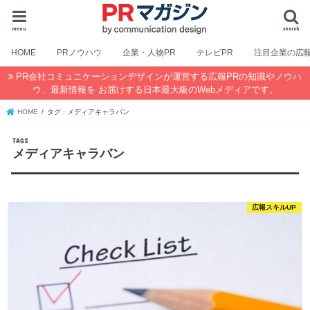
menu
search
HOME
PRノウハウ
企業・人物PR
テレビPR
注目企業の広
PR会社コミュニケーションデザインが運営する広報PRの知識やノウハ
ウ、最新情報を お届けする日本最大級のWebメディアです。
HOME
タグ : メディアキャラバン
メディアキャラバン
広報スキルUP