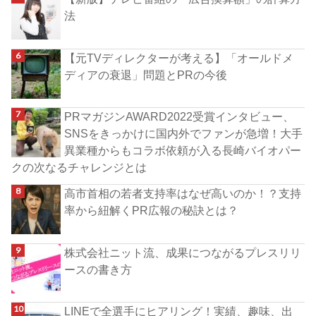
法
【元TVディレクターが考える】「オールドメ
ディアの衰退」問題とPRの今後
PRマガジンAWARD2022受賞インタビュー、
SNSをきっかけに国内外でファンが急増！大手
異業種からもコラボ依頼が入る長崎バイオパー
クの次なるチャレンジとは
高市首相の若者支持率はなぜ高いのか！？支持
率から紐解くPR広報の秘訣とは？
株式会社ニット流、成果につながるプレスリリ
ースの書き方
LINEで全選手にヒアリング！実績、趣味、出