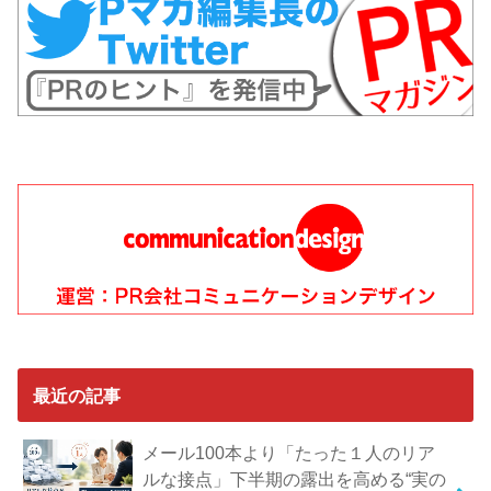
最近の記事
メール100本より「たった１人のリア
ルな接点」下半期の露出を高める“実の