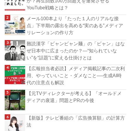
か？再生回数100万回超えを連発させる
YouTube戦略とは？
メール100本より「たった１人のリアルな接
点」下半期の露出を高める“実のある”メディア
リレーションの作り方
難読漢字「ビャンビャン麺」の「ビャン」はな
ぜ日本中に広まったのか？―“知られていな
い”を“話題”に変える仕掛けとは
【広報担当者必読】メディア掲載記事の二次利
用、やっていいこと・ダメなこと──生成AI時
代の注意点も解説
【元TVディレクターが考える】「オールドメ
ディアの衰退」問題とPRの今後
【新版】テレビ番組の「広告換算額」の計算方
法