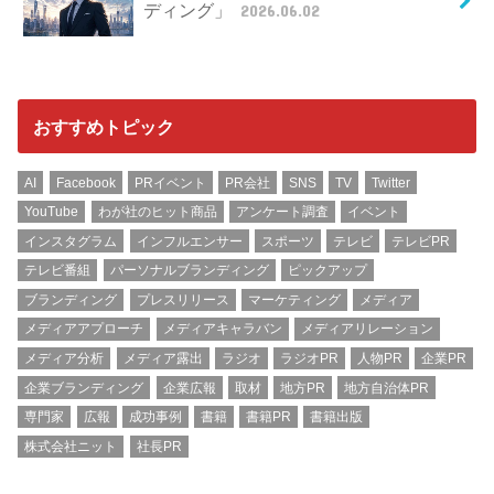
ディング」
2026.06.02
おすすめトピック
AI
Facebook
PRイベント
PR会社
SNS
TV
Twitter
YouTube
わが社のヒット商品
アンケート調査
イベント
インスタグラム
インフルエンサー
スポーツ
テレビ
テレビPR
テレビ番組
パーソナルブランディング
ピックアップ
ブランディング
プレスリリース
マーケティング
メディア
メディアアプローチ
メディアキャラバン
メディアリレーション
メディア分析
メディア露出
ラジオ
ラジオPR
人物PR
企業PR
企業ブランディング
企業広報
取材
地方PR
地方自治体PR
専門家
広報
成功事例
書籍
書籍PR
書籍出版
株式会社ニット
社長PR