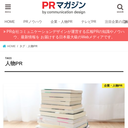
menu
search
HOME
PRノウハウ
企業・人物PR
テレビPR
注目企業の広
PR会社コミュニケーションデザインが運営する広報PRの知識やノウハ
ウ、最新情報を お届けする日本最大級のWebメディアです。
HOME
タグ : 人物PR
人物PR
企業・人物PR