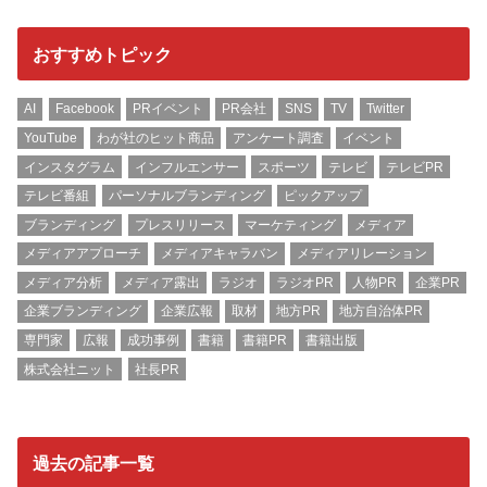
おすすめトピック
AI
Facebook
PRイベント
PR会社
SNS
TV
Twitter
YouTube
わが社のヒット商品
アンケート調査
イベント
インスタグラム
インフルエンサー
スポーツ
テレビ
テレビPR
テレビ番組
パーソナルブランディング
ピックアップ
ブランディング
プレスリリース
マーケティング
メディア
メディアアプローチ
メディアキャラバン
メディアリレーション
メディア分析
メディア露出
ラジオ
ラジオPR
人物PR
企業PR
企業ブランディング
企業広報
取材
地方PR
地方自治体PR
専門家
広報
成功事例
書籍
書籍PR
書籍出版
株式会社ニット
社長PR
過去の記事一覧