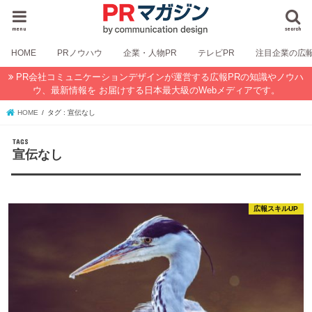
menu
search
HOME
PRノウハウ
企業・人物PR
テレビPR
注目企業の広
PR会社コミュニケーションデザインが運営する広報PRの知識やノウハ
ウ、最新情報を お届けする日本最大級のWebメディアです。
HOME
タグ : 宣伝なし
宣伝なし
広報スキルUP