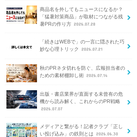
商品名を外してもニュースになるか？
「猛暑対策商品」が取材につながる残
暑PRの作り方
2026.07.28
「続きはWEBで」の一言に隠された巧
妙な心理トリック
2026.07.21
秋のPRネタ切れを防ぐ、広報担当者の
ための素材棚卸し術
2026.07.14
出版・書店業界が直面する未曾有の危
機から読み解く、これからのPR戦略
2026.07.07
メディアと繋がる！記者クラブ「正し
い投げ込み」の鉄則とは
2026.06.30