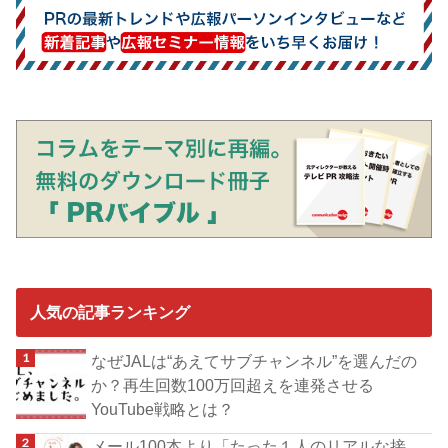
人気の記事ランキング
なぜJALは“あえてサブチャンネル”を選んだの
か？再生回数100万回超えを連発させる
YouTube戦略とは？
メール100本より「たった１人のリアルな接