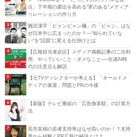
点」下半期の露出を高める“実のある”メディア
リレーションの作り方
難読漢字「ビャンビャン麺」の「ビャン」はな
ぜ日本中に広まったのか？―“知られていな
い”を“話題”に変える仕掛けとは
【広報担当者必読】メディア掲載記事の二次利
用、やっていいこと・ダメなこと──生成AI時
代の注意点も解説
【元TVディレクターが考える】「オールドメ
ディアの衰退」問題とPRの今後
【新版】テレビ番組の「広告換算額」の計算方
法
高市首相の若者支持率はなぜ高いのか！？支持
率から紐解くPR広報の秘訣とは？