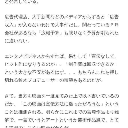
と発言している。
広告代理店、大手新聞などのメディアからすると「広告
収入」が入らないわけで大事件だし、関わっているＰＲ
会社があるなら「広報予算」も限りなく予算が削られた
に違いない。
エンタメビジネスからすれば、果たして「宣伝なしで、
ヒット作になりうるのか」、「制作費は回収できるか」
という大きな不安があるはず。。。もちろんこれを押し
切れる鈴木プロデューサーの辣腕もあるのだが。
さて、当方も映画を一度見てみた上で以下書いているの
だか、「この映画は宣伝方法に迷っただろうな」という
ことは推測される。明らかにこれまでの宮﨑作品より難
解で、一言でいうとアートというか芸術作品風で、とて
も説明のしにくい映画だからだ。