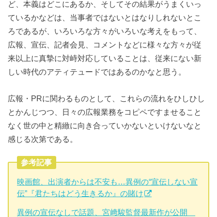
ど、本義はどこにあるか、そしてその結果がうまくいっ
ているかなどは、当事者ではないとはなりしれないとこ
ろであるが、いろいろな方々がいろいな考えをもって、
広報、宣伝、記者会見、コメントなどに様々な方々が従
来以上に真摯に対峙対応していることは、従来にない新
しい時代のアティテュードではあるのかなと思う。
広報・PRに関わるものとして、これらの流れをひしひし
とかんじつつ、日々の広報業務をコピペですませること
なく世の中と精緻に向き合っていかないといけないなと
感じる次第である。
参考記事
映画館、出演者からは不安も…異例の“宣伝しない宣
伝”『君たちはどう生きるか』の賭け
異例の宣伝なしで話題、宮﨑駿監督最新作が公開