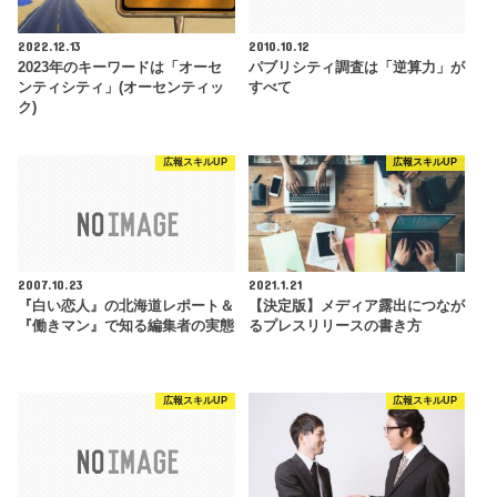
2022.12.13
2010.10.12
2023年のキーワードは「オーセ
パブリシティ調査は「逆算力」が
ンティシティ」(オーセンティッ
すべて
ク)
広報スキルUP
広報スキルUP
2007.10.23
2021.1.21
『白い恋人』の北海道レポート＆
【決定版】メディア露出につなが
『働きマン』で知る編集者の実態
るプレスリリースの書き方
広報スキルUP
広報スキルUP