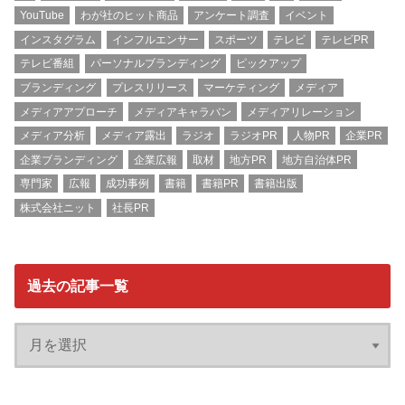
YouTube
わが社のヒット商品
アンケート調査
イベント
インスタグラム
インフルエンサー
スポーツ
テレビ
テレビPR
テレビ番組
パーソナルブランディング
ピックアップ
ブランディング
プレスリリース
マーケティング
メディア
メディアアプローチ
メディアキャラバン
メディアリレーション
メディア分析
メディア露出
ラジオ
ラジオPR
人物PR
企業PR
企業ブランディング
企業広報
取材
地方PR
地方自治体PR
専門家
広報
成功事例
書籍
書籍PR
書籍出版
株式会社ニット
社長PR
過去の記事一覧