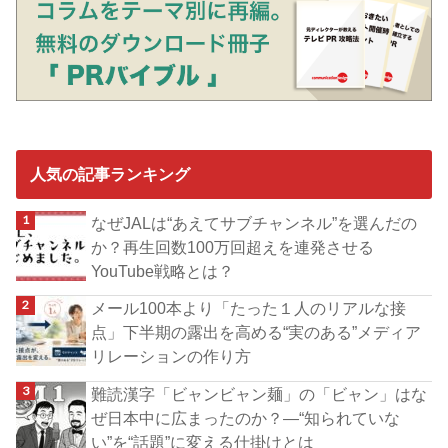
人気の記事ランキング
なぜJALは“あえてサブチャンネル”を選んだの
か？再生回数100万回超えを連発させる
YouTube戦略とは？
メール100本より「たった１人のリアルな接
点」下半期の露出を高める“実のある”メディア
リレーションの作り方
難読漢字「ビャンビャン麺」の「ビャン」はな
ぜ日本中に広まったのか？―“知られていな
い”を“話題”に変える仕掛けとは