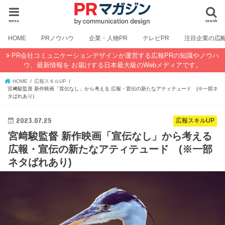
menu
search
HOME
PRノウハウ
企業・人物PR
テレビPR
注目企業の広
PR会社コミュニケーションデザインが運営する広報PRの知識やノウハ
ウ、最新情報を お届けする日本最大級のWebメディアです。
HOME
広報スキルUP
宮﨑駿監督 新作映画「宣伝なし」から考える 広報・宣伝の新たなアティテュード (※一部ネ
タばれあり)
2023.07.25
広報スキルUP
宮﨑駿監督 新作映画「宣伝なし」から考える
広報・宣伝の新たなアティテュード (※一部
ネタばれあり)