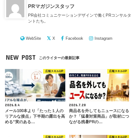
PRマガジンスタッフ
PR会社コミュニケーションデザインで働くPRコンサルタ
ントたち。
WebSite
X
Facebook
Instagram
NEW POST
このライターの最新記事
広報スキルUP
広報スキルUP
2026.8.4
2026.7.28
メール100本より「たった１人の
商品名を外してもニュースになる
リアルな接点」下半期の露出を高
か？「猛暑対策商品」が取材につ
める“実のある…
ながる残暑PRの…
広報スキルUP
広報スキルUP