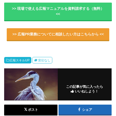
>> 現場で使える広報マニュアルを資料請求する（無料）
<<
>> 広報PR業務についてに相談したい方はこちらから <<
広報スキルUP
宣伝なし
この記事が気に入ったら
いいねしよう！
ポスト
シェア