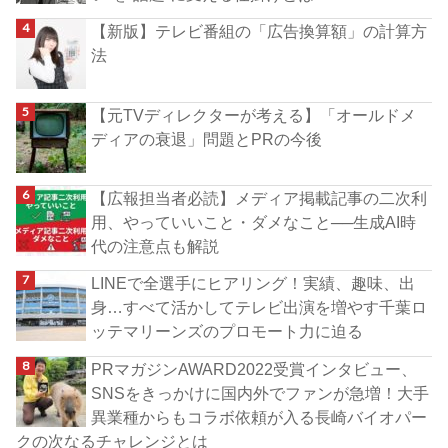
【新版】テレビ番組の「広告換算額」の計算方
法
【元TVディレクターが考える】「オールドメ
ディアの衰退」問題とPRの今後
【広報担当者必読】メディア掲載記事の二次利
用、やっていいこと・ダメなこと──生成AI時
代の注意点も解説
LINEで全選手にヒアリング！実績、趣味、出
身…すべて活かしてテレビ出演を増やす千葉ロ
ッテマリーンズのプロモート力に迫る
PRマガジンAWARD2022受賞インタビュー、
SNSをきっかけに国内外でファンが急増！大手
異業種からもコラボ依頼が入る長崎バイオパー
クの次なるチャレンジとは