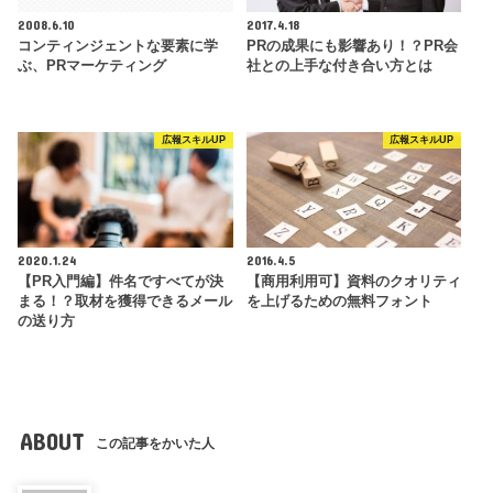
2008.6.10
2017.4.18
コンティンジェントな要素に学
PRの成果にも影響あり！？PR会
ぶ、PRマーケティング
社との上手な付き合い方とは
広報スキルUP
広報スキルUP
2020.1.24
2016.4.5
【PR入門編】件名ですべてが決
【商用利用可】資料のクオリティ
まる！？取材を獲得できるメール
を上げるための無料フォント
の送り方
ABOUT
この記事をかいた人