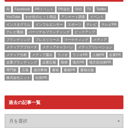
AI
Facebook
PRイベント
PR会社
SNS
TV
Twitter
YouTube
わが社のヒット商品
アンケート調査
イベント
インスタグラム
インフルエンサー
スポーツ
テレビ
テレビPR
テレビ番組
パーソナルブランディング
ピックアップ
ブランディング
プレスリリース
マーケティング
メディア
メディアアプローチ
メディアキャラバン
メディアリレーション
メディア分析
メディア露出
ラジオ
ラジオPR
人物PR
企業PR
企業ブランディング
企業広報
取材
地方PR
地方自治体PR
専門家
広報
成功事例
書籍
書籍PR
書籍出版
株式会社ニット
社長PR
過去の記事一覧