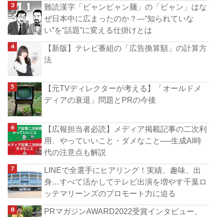
難読漢字「ビャンビャン麺」の「ビャン」はな
ぜ日本中に広まったのか？―“知られていな
い”を“話題”に変える仕掛けとは
【新版】テレビ番組の「広告換算額」の計算方
法
【元TVディレクターが考える】「オールドメ
ディアの衰退」問題とPRの今後
【広報担当者必読】メディア掲載記事の二次利
用、やっていいこと・ダメなこと──生成AI時
代の注意点も解説
LINEで全選手にヒアリング！実績、趣味、出
身…すべて活かしてテレビ出演を増やす千葉ロ
ッテマリーンズのプロモート力に迫る
PRマガジンAWARD2022受賞インタビュー、