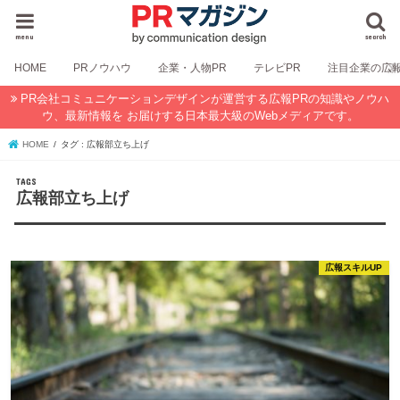
menu
search
HOME
PRノウハウ
企業・人物PR
テレビPR
注目企業の広
PR会社コミュニケーションデザインが運営する広報PRの知識やノウハ
ウ、最新情報を お届けする日本最大級のWebメディアです。
HOME
タグ : 広報部立ち上げ
広報部立ち上げ
広報スキルUP