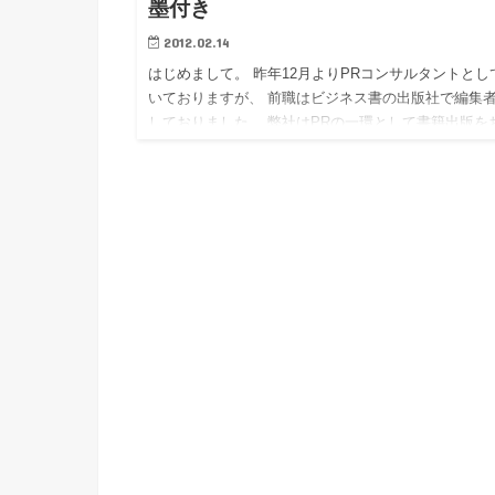
墨付き
2012.02.14
はじめまして。 昨年12月よりPRコンサルタントとし
いておりますが、 前職はビジネス書の出版社で編集
しておりました。 弊社はPRの一環として書籍出版を
めしておりますが、 もしみなさまの中で出版にご興
ある方…