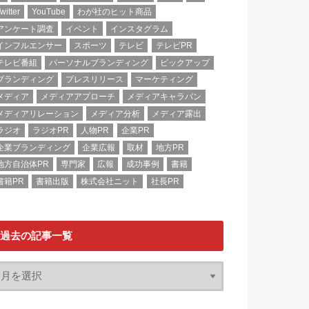
witter
YouTube
わが社のヒット商品
アンケート調査
イベント
インスタグラム
インフルエンサー
スポーツ
テレビ
テレビPR
テレビ番組
パーソナルブランディング
ピックアップ
ブランディング
プレスリリース
マーケティング
メディア
メディアアプローチ
メディアキャラバン
メディアリレーション
メディア分析
メディア露出
ラジオ
ラジオPR
人物PR
企業PR
企業ブランディング
企業広報
取材
地方PR
地方自治体PR
専門家
広報
成功事例
書籍
書籍PR
書籍出版
株式会社ニット
社長PR
過去の記事一覧