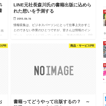
れ
LINE元社長森川氏の書籍出版に込めら
書
れた想いを予測する
2015.06.16
情報収集は、ビジネスパーソンにとって仕事上欠かすこ
とのできない作業のひとつですが、皆さんは情報のイン
！出
プット、どのように行っていますか。 筆者の場合は、PR
社
会社という仕事柄、メディアにはルーティン化して接触
覧
スPR
商品・サービスPR
するようにしてい…
お
書籍ってどうやって出版するの？ ～