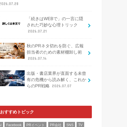
2026.07.28
「続きはWEBで」の一言に隠
された巧妙な心理トリック
2026.07.21
秋のPRネタ切れを防ぐ、広報
担当者のための素材棚卸し術
2026.07.14
出版・書店業界が直面する未曾
有の危機から読み解く、これか
らのPR戦略
2026.07.07
おすすめトピック
I
Facebook
PRイベント
PR会社
SNS
TV