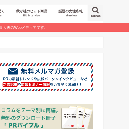
聞く
我が社のヒット商品
話題の女性広報
es
Hit Interview
Interview
search
最大級のWebメディアです。