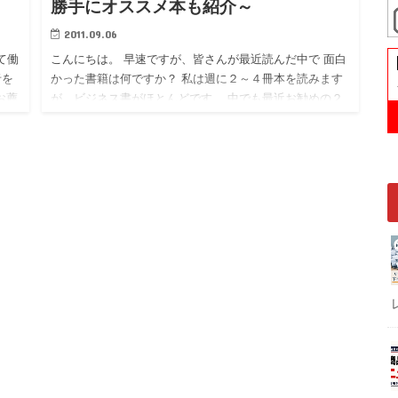
勝手にオススメ本も紹介～
2011.09.06
て働
こんにちは。 早速ですが、皆さんが最近読んだ中で 面白
者を
かった書籍は何ですか？ 私は週に２～４冊本を読みます
お薦
が、ビジネス書がほとんどです。 中でも最近お勧めの２
味の
冊はこちら。 ◎『入社１年目の教科書』（岩瀬大輔氏）
http…