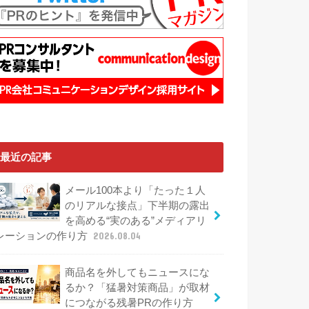
最近の記事
メール100本より「たった１人
のリアルな接点」下半期の露出
を高める“実のある”メディアリ
レーションの作り方
2026.08.04
商品名を外してもニュースにな
るか？「猛暑対策商品」が取材
につながる残暑PRの作り方