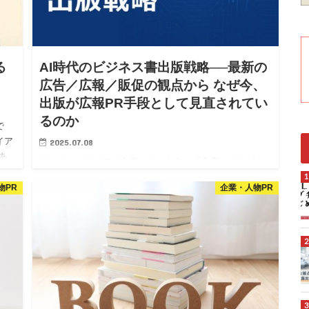
る
AI時代のビジネス書出版戦略──最新の
広告／広報／販促の観点から なぜ今、
出版が広報PR手段として見直されてい
るのか
で
イア
2025.07.08
あ
デジタルメディアが主流となった今、「書店はどんどん
ら始
なくなっている」、「紙の書籍は過去の遺物」といった
物PR
企業・人物PR
声も聞かれるようになりました。 しかし実際には、書籍
出版はAIでは代替しづらい、「編集者の審査を経た信頼
性」や「長期的に…