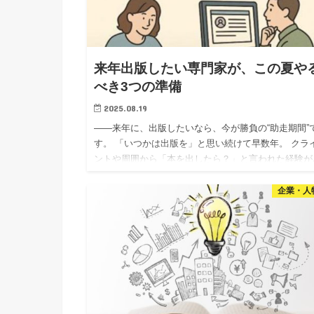
来年出版したい専門家が、この夏や
べき3つの準備
2025.08.19
――来年に、出版したいなら、今が勝負の“助走期間”
す。 「いつかは出版を」と思い続けて早数年。 クラ
ントや周囲から「本を出したら？」と言われた経験が
る方も多いのではないでしょうか。 でも―― ・何か
めればいい…
企業・人