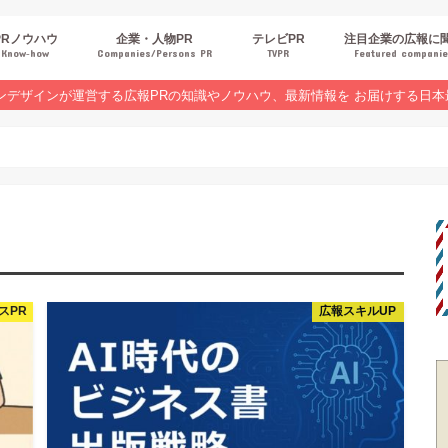
PRノウハウ
企業・人物PR
テレビPR
注目企業の広報に
Know‐how
Companies/Persons PR
TVPR
Featured compani
報スキルUP
品・サービスPR
ジタルPR
Rトレンド
ベントPR
界コラム
ンラインセミナーレポート
ンデザインが運営する広報PRの知識やノウハウ、最新情報を お届けする日本
スPR
広報スキルUP