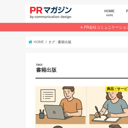
HOME
HOME
広
商
デ
P
イ
業
オ
PR会社コミュニケーショ
HOME
タグ : 書籍出版
書籍出版
商品・サービ