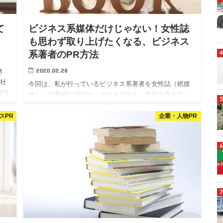
て
ビジネス系媒体だけじゃない！女性誌
も思わず取り上げたくなる、ビジネス
系著者のPR方法
2020.02.28
き
、社
今回は、私が行っているビジネス系著者を女性誌（紙媒
ど)
体）へ効果的にアプローチする方法を、実例を交えてご
さ
紹介します。
スPR
企業・人物PR