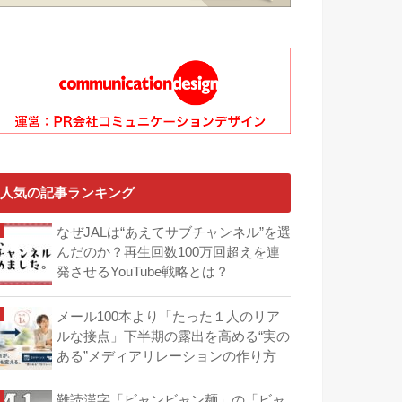
人気の記事ランキング
なぜJALは“あえてサブチャンネル”を選
んだのか？再生回数100万回超えを連
発させるYouTube戦略とは？
メール100本より「たった１人のリア
ルな接点」下半期の露出を高める“実の
ある”メディアリレーションの作り方
難読漢字「ビャンビャン麺」の「ビャ