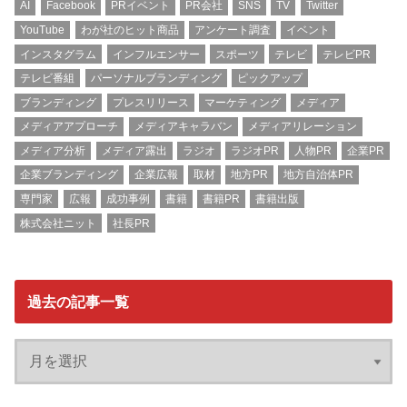
AI
Facebook
PRイベント
PR会社
SNS
TV
Twitter
YouTube
わが社のヒット商品
アンケート調査
イベント
インスタグラム
インフルエンサー
スポーツ
テレビ
テレビPR
テレビ番組
パーソナルブランディング
ピックアップ
ブランディング
プレスリリース
マーケティング
メディア
メディアアプローチ
メディアキャラバン
メディアリレーション
メディア分析
メディア露出
ラジオ
ラジオPR
人物PR
企業PR
企業ブランディング
企業広報
取材
地方PR
地方自治体PR
専門家
広報
成功事例
書籍
書籍PR
書籍出版
株式会社ニット
社長PR
過去の記事一覧