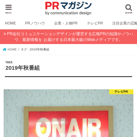
menu
search
HOME
PRノウハウ
企業・人物PR
テレビPR
注目企業の広
PR会社コミュニケーションデザインが運営する広報PRの知識やノウハ
ウ、最新情報を お届けする日本最大級のWebメディアです。
HOME
タグ : 2019年秋番組
2019年秋番組
テレビPR