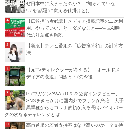
ぜ日本中に広まったのか？―“知られていな
い”を“話題”に変える仕掛けとは
【広報担当者必読】メディア掲載記事の二次利
用、やっていいこと・ダメなこと──生成AI時
代の注意点も解説
【新版】テレビ番組の「広告換算額」の計算方
法
【元TVディレクターが考える】「オールドメ
ディアの衰退」問題とPRの今後
PRマガジンAWARD2022受賞インタビュー、
SNSをきっかけに国内外でファンが急増！大手
異業種からもコラボ依頼が入る長崎バイオパー
クの次なるチャレンジとは
高市首相の若者支持率はなぜ高いのか！？支持