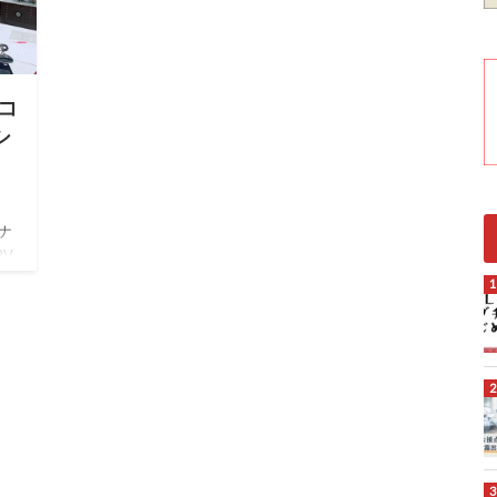
コ
シ
ナ
PV
!
、
た