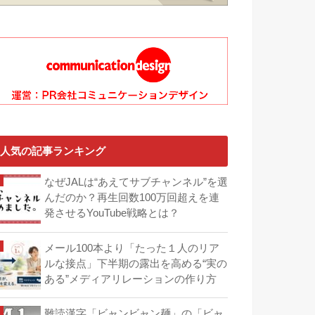
人気の記事ランキング
なぜJALは“あえてサブチャンネル”を選
んだのか？再生回数100万回超えを連
発させるYouTube戦略とは？
メール100本より「たった１人のリア
ルな接点」下半期の露出を高める“実の
ある”メディアリレーションの作り方
難読漢字「ビャンビャン麺」の「ビャ