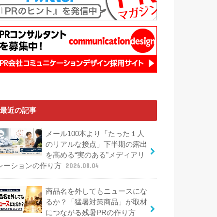
最近の記事
メール100本より「たった１人
のリアルな接点」下半期の露出
を高める“実のある”メディアリ
レーションの作り方
2026.08.04
商品名を外してもニュースにな
るか？「猛暑対策商品」が取材
につながる残暑PRの作り方