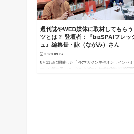
週刊誌やWEB媒体に取材してもらう
ツとは？ 登壇者：『bizSPA!フレッ
ュ』編集長・詠（ながみ）さん
2020.09.04
8月11日に開催した「PRマガジン主催オンラインセミ
ー」の第一回には、立ち上げからわずか2年で1100万
を超える若手ビジネスパーソン向けWEB媒体『bizSPA
フレッシュ』の編集長・詠（ながみ）さんをお招きし
週刊誌やWEB媒体に取材してもらうコツを伺いまし