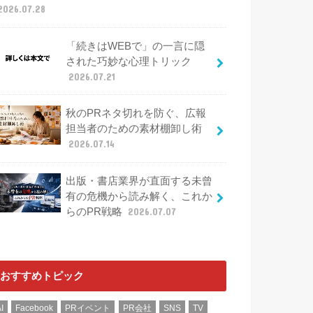
2026.07.28
「続きはWEBで」の一言に隠
された巧妙な心理トリック
2026.07.21
秋のPRネタ切れを防ぐ、広報
担当者のための素材棚卸し術
2026.07.14
出版・書店業界が直面する未曾
有の危機から読み解く、これか
らのPR戦略
2026.07.07
おすすめトピック
I
Facebook
PRイベント
PR会社
SNS
TV