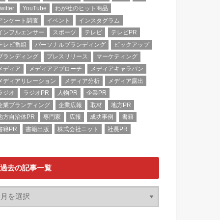
witter
YouTube
わが社のヒット商品
アンケート調査
イベント
インスタグラム
インフルエンサー
スポーツ
テレビ
テレビPR
テレビ番組
パーソナルブランディング
ピックアップ
ブランディング
プレスリリース
マーケティング
メディア
メディアアプローチ
メディアキャラバン
メディアリレーション
メディア分析
メディア露出
ラジオ
ラジオPR
人物PR
企業PR
企業ブランディング
企業広報
取材
地方PR
地方自治体PR
専門家
広報
成功事例
書籍
書籍PR
書籍出版
株式会社ニット
社長PR
過去の記事一覧