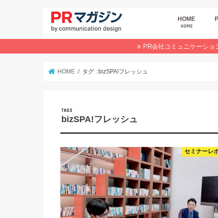
HOME
HOME
広
商
デ
P
イ
業
オ
PR会社コミュニケーショ
HOME
タグ : bizSPA!フレッシュ
bizSPA!フレッシュ
セミナーレ