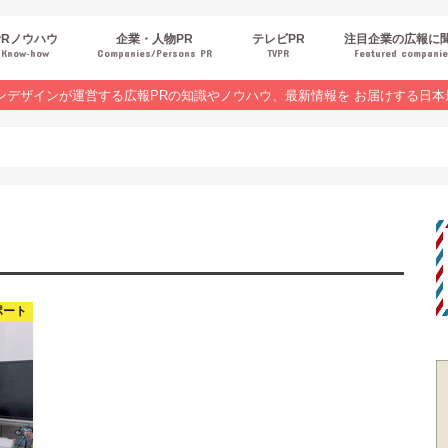
PRノウハウ
企業・人物PR
テレビPR
注目企業の広報に
Know‐how
Companies/Persons PR
TVPR
Featured compani
報スキルUP
品・サービスPR
ジタルPR
Rトレンド
ベントPR
界コラム
ンラインセミナーレポート
ンデザインが運営する広報PRの知識やノウハウ、最新情報を お届けする日本
ポート