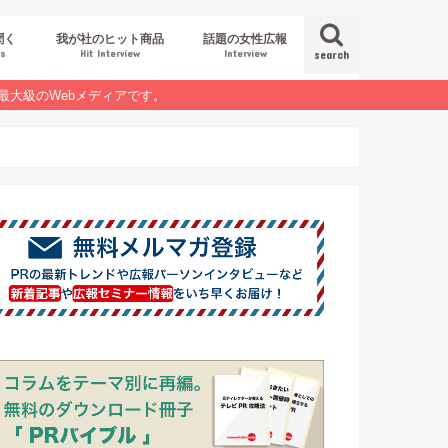
聞く
我が社のヒット商品
話題の女性広報
es
Hit Interview
Interview
search
最大級のWebメディアです。