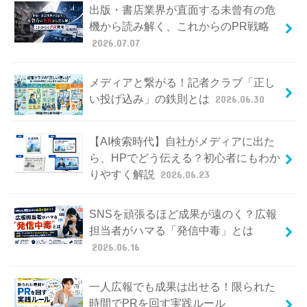
出版・書店業界が直面する未曾有の危
機から読み解く、これからのPR戦略
2026.07.07
メディアと繋がる！記者クラブ「正し
い投げ込み」の鉄則とは
2026.06.30
【AI検索時代】自社がメディアに出た
ら、HPでどう伝える？初心者にもわか
りやすく解説
2026.06.23
SNSを頑張るほど成果が遠のく？広報
担当者がハマる「発信中毒」とは
2026.06.16
一人広報でも成果は出せる！限られた
時間でPRを回す実践ルール