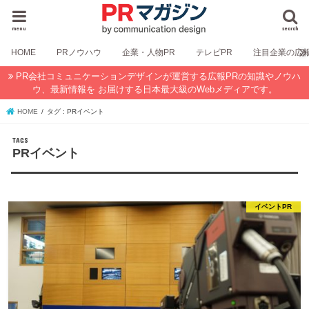
menu
search
HOME
PRノウハウ
企業・人物PR
テレビPR
注目企業の広
PR会社コミュニケーションデザインが運営する広報PRの知識やノウハ
ウ、最新情報を お届けする日本最大級のWebメディアです。
HOME
タグ : PRイベント
PRイベント
イベントPR