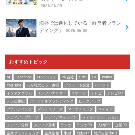
2026.06.09
海外では進化している「経営者ブラン
ディング」
2026.06.02
おすすめトピック
AI
Facebook
PRイベント
PR会社
SNS
TV
Twitter
YouTube
わが社のヒット商品
アンケート調査
イベント
インスタグラム
インフルエンサー
スポーツ
テレビ
テレビPR
テレビ番組
パーソナルブランディング
ピックアップ
ブランディング
プレスリリース
マーケティング
メディア
メディアアプローチ
メディアキャラバン
メディアリレーション
メディア分析
メディア露出
ラジオ
ラジオPR
人物PR
企業PR
企業ブランディング
企業広報
取材
地方PR
地方自治体PR