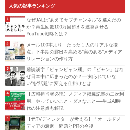
人気の記事ランキング
なぜJALは“あえてサブチャンネル”を選んだの
か？再生回数100万回超えを連発させる
YouTube戦略とは？
メール100本より「たった１人のリアルな接
点」下半期の露出を高める“実のある”メディア
リレーションの作り方
難読漢字「ビャンビャン麺」の「ビャン」はな
ぜ日本中に広まったのか？―“知られていな
い”を“話題”に変える仕掛けとは
【広報担当者必読】メディア掲載記事の二次利
用、やっていいこと・ダメなこと──生成AI時
代の注意点も解説
【元TVディレクターが考える】「オールドメ
ディアの衰退」問題とPRの今後