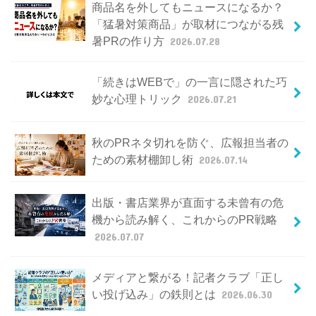
商品名を外してもニュースになるか？
「猛暑対策商品」が取材につながる残
暑PRの作り方
2026.07.28
「続きはWEBで」の一言に隠された巧
妙な心理トリック
2026.07.21
秋のPRネタ切れを防ぐ、広報担当者の
ための素材棚卸し術
2026.07.14
出版・書店業界が直面する未曾有の危
機から読み解く、これからのPR戦略
2026.07.07
メディアと繋がる！記者クラブ「正し
い投げ込み」の鉄則とは
2026.06.30