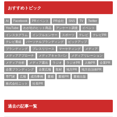
おすすめトピック
AI
Facebook
PRイベント
PR会社
SNS
TV
Twitter
YouTube
わが社のヒット商品
アンケート調査
イベント
インスタグラム
インフルエンサー
スポーツ
テレビ
テレビPR
テレビ番組
パーソナルブランディング
ピックアップ
ブランディング
プレスリリース
マーケティング
メディア
メディアアプローチ
メディアキャラバン
メディアリレーション
メディア分析
メディア露出
ラジオ
ラジオPR
人物PR
企業PR
企業ブランディング
企業広報
取材
地方PR
地方自治体PR
専門家
広報
成功事例
書籍
書籍PR
書籍出版
株式会社ニット
社長PR
過去の記事一覧