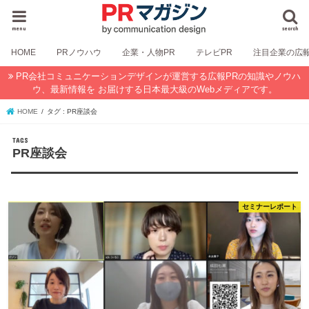
menu
search
HOME
PRノウハウ
企業・人物PR
テレビPR
注目企業の広
PR会社コミュニケーションデザインが運営する広報PRの知識やノウハ
ウ、最新情報を お届けする日本最大級のWebメディアです。
HOME
タグ : PR座談会
PR座談会
セミナーレポート