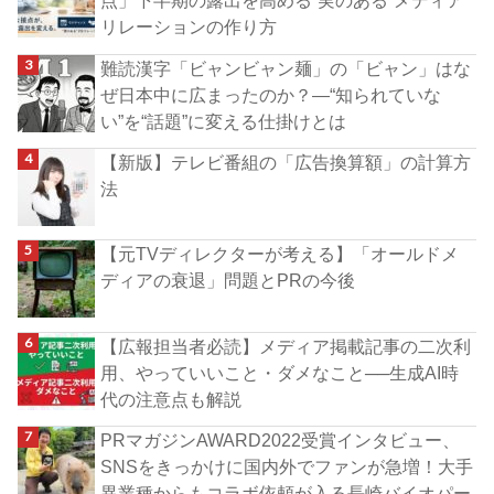
点」下半期の露出を高める“実のある”メディア
リレーションの作り方
難読漢字「ビャンビャン麺」の「ビャン」はな
ぜ日本中に広まったのか？―“知られていな
い”を“話題”に変える仕掛けとは
【新版】テレビ番組の「広告換算額」の計算方
法
【元TVディレクターが考える】「オールドメ
ディアの衰退」問題とPRの今後
【広報担当者必読】メディア掲載記事の二次利
用、やっていいこと・ダメなこと──生成AI時
代の注意点も解説
PRマガジンAWARD2022受賞インタビュー、
SNSをきっかけに国内外でファンが急増！大手
異業種からもコラボ依頼が入る長崎バイオパー