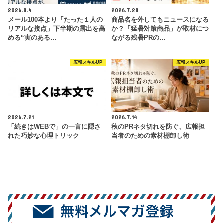
2026.8.4
2026.7.28
メール100本より「たった１人の
商品名を外してもニュースになる
リアルな接点」下半期の露出を高
か？「猛暑対策商品」が取材につ
める“実のある…
ながる残暑PRの…
広報スキルUP
広報スキルUP
2026.7.21
2026.7.14
「続きはWEBで」の一言に隠さ
秋のPRネタ切れを防ぐ、広報担
れた巧妙な心理トリック
当者のための素材棚卸し術