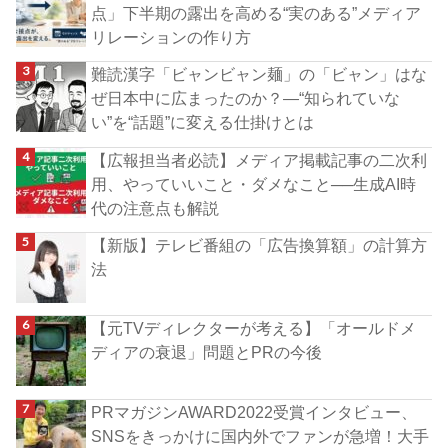
点」下半期の露出を高める“実のある”メディア
リレーションの作り方
難読漢字「ビャンビャン麺」の「ビャン」はな
ぜ日本中に広まったのか？―“知られていな
い”を“話題”に変える仕掛けとは
【広報担当者必読】メディア掲載記事の二次利
用、やっていいこと・ダメなこと──生成AI時
代の注意点も解説
【新版】テレビ番組の「広告換算額」の計算方
法
【元TVディレクターが考える】「オールドメ
ディアの衰退」問題とPRの今後
PRマガジンAWARD2022受賞インタビュー、
SNSをきっかけに国内外でファンが急増！大手