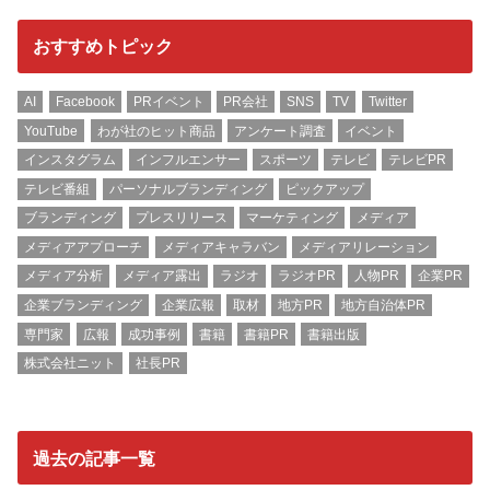
おすすめトピック
AI
Facebook
PRイベント
PR会社
SNS
TV
Twitter
YouTube
わが社のヒット商品
アンケート調査
イベント
インスタグラム
インフルエンサー
スポーツ
テレビ
テレビPR
テレビ番組
パーソナルブランディング
ピックアップ
ブランディング
プレスリリース
マーケティング
メディア
メディアアプローチ
メディアキャラバン
メディアリレーション
メディア分析
メディア露出
ラジオ
ラジオPR
人物PR
企業PR
企業ブランディング
企業広報
取材
地方PR
地方自治体PR
専門家
広報
成功事例
書籍
書籍PR
書籍出版
株式会社ニット
社長PR
過去の記事一覧