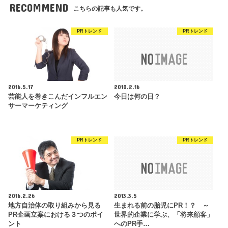
RECOMMEND
こちらの記事も人気です。
PRトレンド
PRトレンド
2016.5.17
2010.2.16
芸能人を巻きこんだインフルエン
今日は何の日？
サーマーケティング
PRトレンド
PRトレンド
2016.2.26
2013.3.5
地方自治体の取り組みから見る
生まれる前の胎児にPR！？ ～
PR企画立案における３つのポイ
世界的企業に学ぶ、「将来顧客」
ント
へのPR手…