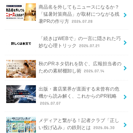
商品名を外してもニュースになるか？
「猛暑対策商品」が取材につながる残
暑PRの作り方
2026.07.28
「続きはWEBで」の一言に隠された巧
妙な心理トリック
2026.07.21
秋のPRネタ切れを防ぐ、広報担当者の
ための素材棚卸し術
2026.07.14
出版・書店業界が直面する未曾有の危
機から読み解く、これからのPR戦略
2026.07.07
メディアと繋がる！記者クラブ「正し
い投げ込み」の鉄則とは
2026.06.30