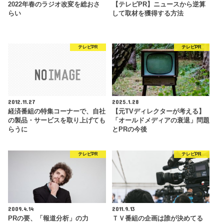
2022年春のラジオ改変を総おさ
【テレビPR】ニュースから逆算
らい
して取材を獲得する方法
テレビPR
テレビPR
2012.11.27
2025.1.28
経済番組の特集コーナーで、自社
【元TVディレクターが考える】
の製品・サービスを取り上げても
「オールドメディアの衰退」問題
らうに
とPRの今後
テレビPR
テレビPR
2009.4.14
2011.9.13
PRの要、「報道分析」の力
ＴＶ番組の企画は誰が決めてる