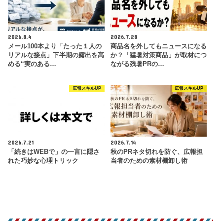
2026.8.4
2026.7.28
メール100本より「たった１人の
商品名を外してもニュースになる
リアルな接点」下半期の露出を高
か？「猛暑対策商品」が取材につ
める“実のある…
ながる残暑PRの…
広報スキルUP
広報スキルUP
2026.7.21
2026.7.14
「続きはWEBで」の一言に隠さ
秋のPRネタ切れを防ぐ、広報担
れた巧妙な心理トリック
当者のための素材棚卸し術