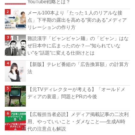
YouTube戦略とは？
メール100本より「たった１人のリアルな接
点」下半期の露出を高める“実のある”メディア
リレーションの作り方
難読漢字「ビャンビャン麺」の「ビャン」はな
ぜ日本中に広まったのか？―“知られていな
い”を“話題”に変える仕掛けとは
【新版】テレビ番組の「広告換算額」の計算方
法
【元TVディレクターが考える】「オールドメ
ディアの衰退」問題とPRの今後
【広報担当者必読】メディア掲載記事の二次利
用、やっていいこと・ダメなこと──生成AI時
代の注意点も解説