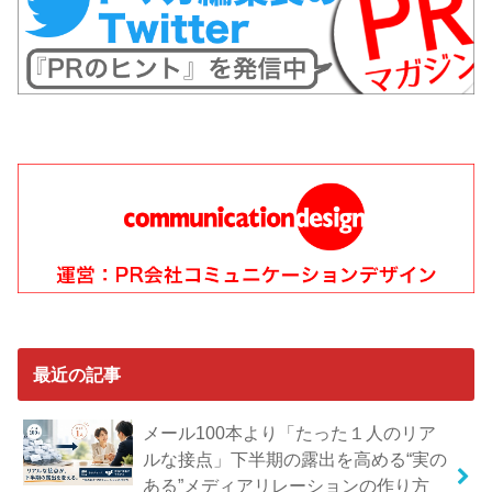
最近の記事
メール100本より「たった１人のリア
ルな接点」下半期の露出を高める“実の
ある”メディアリレーションの作り方