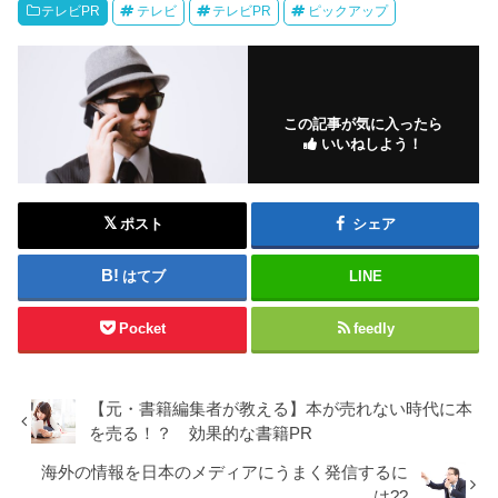
テレビPR
テレビ
テレビPR
ピックアップ
この記事が気に入ったら
いいねしよう！
ポスト
シェア
はてブ
LINE
Pocket
feedly
【元・書籍編集者が教える】本が売れない時代に本
を売る！？ 効果的な書籍PR
海外の情報を日本のメディアにうまく発信するに
は??