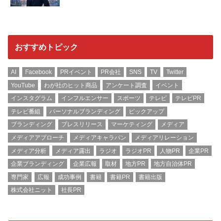
おすすめトピック
AI
Facebook
PRイベント
PR会社
SNS
TV
Twitter
YouTube
わが社のヒット商品
アンケート調査
イベント
インスタグラム
インフルエンサー
スポーツ
テレビ
テレビPR
テレビ番組
パーソナルブランディング
ピックアップ
ブランディング
プレスリリース
マーケティング
メディア
メディアアプローチ
メディアキャラバン
メディアリレーション
メディア分析
メディア露出
ラジオ
ラジオPR
人物PR
企業PR
企業ブランディング
企業広報
取材
地方PR
地方自治体PR
専門家
広報
成功事例
書籍
書籍PR
書籍出版
株式会社ニット
社長PR