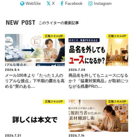
WebSite
X
Facebook
Instagram
NEW POST
このライターの最新記事
広報スキルUP
広報スキルUP
2026.8.4
2026.7.28
メール100本より「たった１人の
商品名を外してもニュースになる
リアルな接点」下半期の露出を高
か？「猛暑対策商品」が取材につ
める“実のある…
ながる残暑PRの…
広報スキルUP
広報スキルUP
2026.7.21
2026.7.14