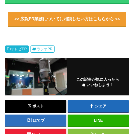
>> 広報PR業務についてに相談したい方はこちらから <<
テレビPR
ラジオPR
この記事が気に入ったら
いいねしよう！
ポスト
シェア
はてブ
LINE