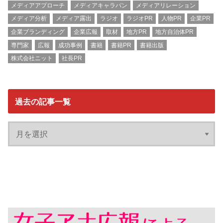
メディアアプローチ
メディアキャラバン
メディアリレーション
メディア分析
メディア露出
ラジオ
ラジオPR
人物PR
企業PR
企業ブランディング
企業広報
取材
地方PR
地方自治体PR
専門家
広報
成功事例
書籍
書籍PR
書籍出版
株式会社ニット
社長PR
過去の記事一覧