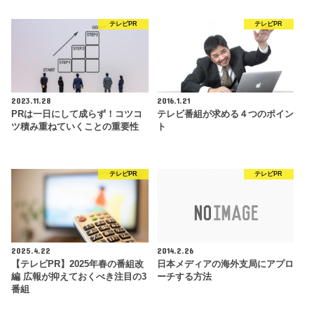
テレビPR
テレビPR
2023.11.28
2016.1.21
PRは一日にして成らず！コツコ
テレビ番組が求める４つのポイン
ツ積み重ねていくことの重要性
ト
テレビPR
テレビPR
2025.4.22
2014.2.26
【テレビPR】2025年春の番組改
日本メディアの海外支局にアプロ
編 広報が抑えておくべき注目の3
ーチする方法
番組