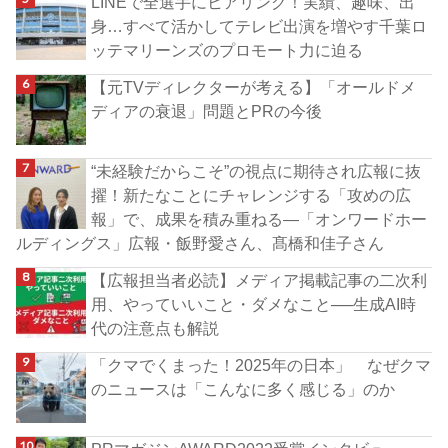
LINEで全選手にヒアリング！実績、趣味、出
身…すべて活かしてテレビ出演を増やす千葉ロ
ッテマリーンズのプロモート力に迫る
【元TVディレクターが考える】「オールドメ
ディアの衰退」問題とPRの今後
“未経験だからこそ”の視点に期待され広報に抜
擢！新たなことにチャレンジする「攻めの広
報」で、成果を積み重ねる―「オンワードホー
ルディングス」広報・飯野愛さん、髙橋和佳子さん
【広報担当者必読】メディア掲載記事の二次利
用、やっていいこと・ダメなこと──生成AI時
代の注意点も解説
「クマでくまった！2025年の日本」 なぜクマ
のニュースは「こんなに多く感じる」のか