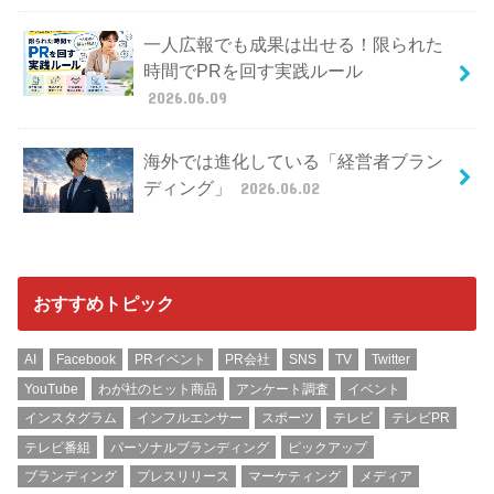
一人広報でも成果は出せる！限られた
時間でPRを回す実践ルール
2026.06.09
海外では進化している「経営者ブラン
ディング」
2026.06.02
おすすめトピック
AI
Facebook
PRイベント
PR会社
SNS
TV
Twitter
YouTube
わが社のヒット商品
アンケート調査
イベント
インスタグラム
インフルエンサー
スポーツ
テレビ
テレビPR
テレビ番組
パーソナルブランディング
ピックアップ
ブランディング
プレスリリース
マーケティング
メディア