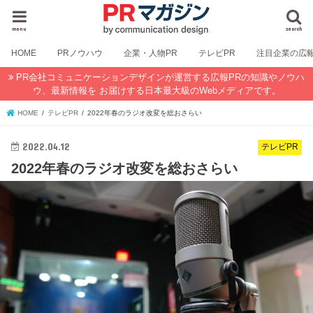
menu
search
HOME
PRノウハウ
企業・人物PR
テレビPR
注目企業の広
PR会社コミュニケーションデザインが運営する広報PRの知識やノウハ
ウ、最新情報を お届けする日本最大級のWebメディアです。
HOME
テレビPR
2022年春のラジオ改変を総おさらい
2022.04.12
テレビPR
2022年春のラジオ改変を総おさらい