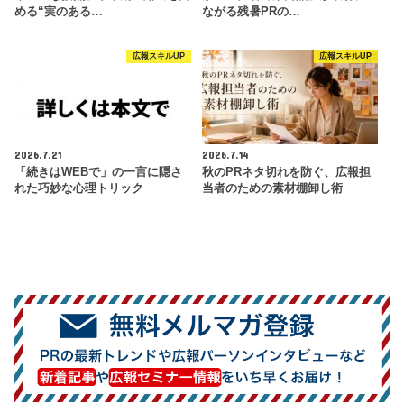
める“実のある…
ながる残暑PRの…
広報スキルUP
広報スキルUP
2026.7.21
2026.7.14
「続きはWEBで」の一言に隠さ
秋のPRネタ切れを防ぐ、広報担
れた巧妙な心理トリック
当者のための素材棚卸し術