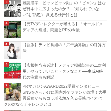
難読漢字「ビャンビャン麺」の「ビャン」はな
ぜ日本中に広まったのか？―“知られていな
い”を“話題”に変える仕掛けとは
【元TVディレクターが考える】「オールドメ
ディアの衰退」問題とPRの今後
【新版】テレビ番組の「広告換算額」の計算方
法
【広報担当者必読】メディア掲載記事の二次利
用、やっていいこと・ダメなこと──生成AI時
代の注意点も解説
PRマガジンAWARD2022受賞インタビュー、
SNSをきっかけに国内外でファンが急増！大手
異業種からもコラボ依頼が入る長崎バイオパー
クの次なるチャレンジとは