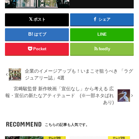
ポスト
シェア
はてブ
LINE
Pocket
feedly
企業のイメージアップも！いまこそ狙うべき 「ラグ
ジュアリー誌」4選
宮﨑駿監督 新作映画「宣伝なし」から考える 広
報・宣伝の新たなアティテュード (※一部ネタばれ
あり)
RECOMMEND
こちらの記事も人気です。
テレビPR
テレビPR