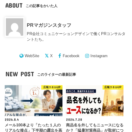
ABOUT
この記事をかいた人
PRマガジンスタッフ
PR会社コミュニケーションデザインで働くPRコンサルタ
ントたち。
WebSite
X
Facebook
Instagram
NEW POST
このライターの最新記事
広報スキルUP
広報スキルUP
2026.8.4
2026.7.28
メール100本より「たった１人の
商品名を外してもニュースになる
リアルな接点」下半期の露出を高
か？「猛暑対策商品」が取材につ