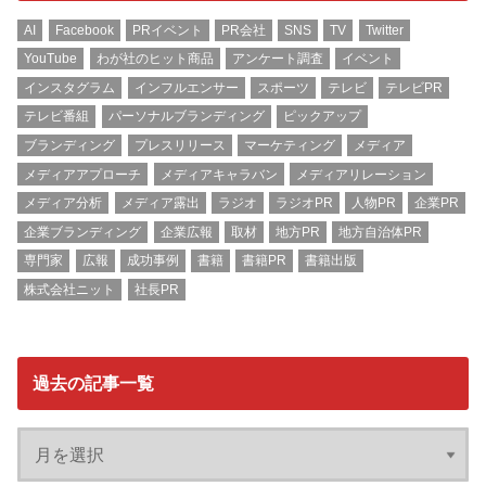
AI
Facebook
PRイベント
PR会社
SNS
TV
Twitter
YouTube
わが社のヒット商品
アンケート調査
イベント
インスタグラム
インフルエンサー
スポーツ
テレビ
テレビPR
テレビ番組
パーソナルブランディング
ピックアップ
ブランディング
プレスリリース
マーケティング
メディア
メディアアプローチ
メディアキャラバン
メディアリレーション
メディア分析
メディア露出
ラジオ
ラジオPR
人物PR
企業PR
企業ブランディング
企業広報
取材
地方PR
地方自治体PR
専門家
広報
成功事例
書籍
書籍PR
書籍出版
株式会社ニット
社長PR
過去の記事一覧