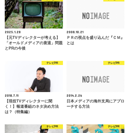
2025.1.28
2008.10.21
【元TVディレクターが考える】
ＰＲの視点を盛り込んだ『ＣＭ』
「オールドメディアの衰退」問題
とは
とPRの今後
テレビPR
テレビPR
2018.7.11
2014.2.26
【現役TVディレクターに聞
日本メディアの海外支局にアプロ
く！】報道番組のネタ決め方法
ーチする方法
は？（特集編）
テレビPR
テレビPR