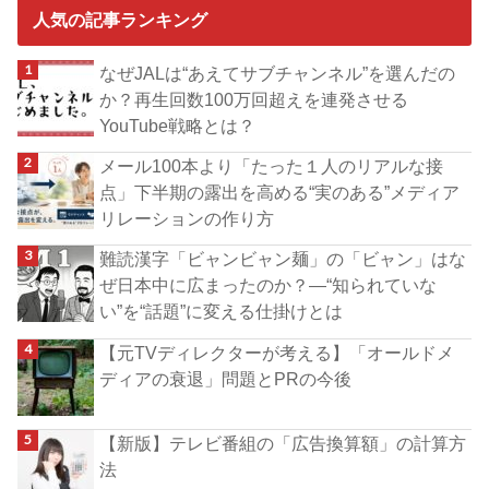
人気の記事ランキング
なぜJALは“あえてサブチャンネル”を選んだの
か？再生回数100万回超えを連発させる
YouTube戦略とは？
メール100本より「たった１人のリアルな接
点」下半期の露出を高める“実のある”メディア
リレーションの作り方
難読漢字「ビャンビャン麺」の「ビャン」はな
ぜ日本中に広まったのか？―“知られていな
い”を“話題”に変える仕掛けとは
【元TVディレクターが考える】「オールドメ
ディアの衰退」問題とPRの今後
【新版】テレビ番組の「広告換算額」の計算方
法