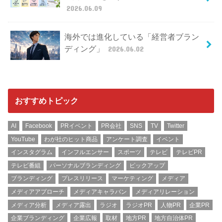
2026.06.09
海外では進化している「経営者ブラン
ディング」
2026.06.02
おすすめトピック
AI
Facebook
PRイベント
PR会社
SNS
TV
Twitter
YouTube
わが社のヒット商品
アンケート調査
イベント
インスタグラム
インフルエンサー
スポーツ
テレビ
テレビPR
テレビ番組
パーソナルブランディング
ピックアップ
ブランディング
プレスリリース
マーケティング
メディア
メディアアプローチ
メディアキャラバン
メディアリレーション
メディア分析
メディア露出
ラジオ
ラジオPR
人物PR
企業PR
企業ブランディング
企業広報
取材
地方PR
地方自治体PR