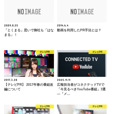
2009.8.25
2014.6.4
「とくまる」思いで御社も「はな
動画を利用したPR手法とは？
まる」！
テレビPR
テレビPR
2017.3.28
2025.11.11
【テレビPR】 2017年春の番組改
広報担当者がコネクテッドTVで
編について
「今見るべきYouTube番組」3選
―「メ…
テレビPR
テレビPR