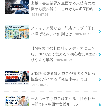
出版・書店業界が直面する未曾有の危
機から読み解く、これからのPR戦略
2026.07.07
メディアと繋がる！記者クラブ「正し
い投げ込み」の鉄則とは
2026.06.30
【AI検索時代】自社がメディアに出た
ら、HPでどう伝える？初心者にもわか
りやすく解説
2026.06.23
SNSを頑張るほど成果が遠のく？広報
担当者がハマる「発信中毒」とは
2026.06.16
一人広報でも成果は出せる！限られた
時間でPRを回す実践ルール