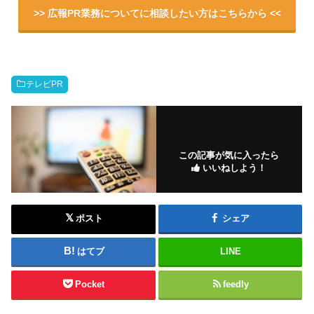
>> 広報PR業務についてに相談したい方はこちらから <<
テレビPR
この記事が気に入ったら
いいねしよう！
ポスト
シェア
はてブ
LINE
Pocket
feedly