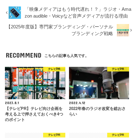
「映像メディアはもう時代遅れ！？」ラジオ・Ama
zon audible・Voicyなど音声メディアが流行る理由
【2025年度版】専門家ブランディング・パーソナル
ブランディング戦略
RECOMMEND
こちらの記事も人気です。
テレビPR
テレビPR
2023.8.1
2022.4.12
【テレビPR】テレビ向け企画を
2022年春のラジオ改変を総おさ
考える上で押さえておくべき4つ
らい
のポイント
テレビPR
テレビPR