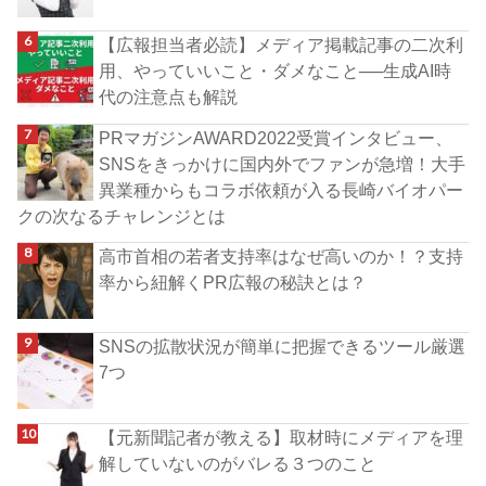
【広報担当者必読】メディア掲載記事の二次利
用、やっていいこと・ダメなこと──生成AI時
代の注意点も解説
PRマガジンAWARD2022受賞インタビュー、
SNSをきっかけに国内外でファンが急増！大手
異業種からもコラボ依頼が入る長崎バイオパー
クの次なるチャレンジとは
高市首相の若者支持率はなぜ高いのか！？支持
率から紐解くPR広報の秘訣とは？
SNSの拡散状況が簡単に把握できるツール厳選
7つ
【元新聞記者が教える】取材時にメディアを理
解していないのがバレる３つのこと