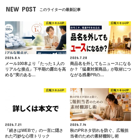
NEW POST
このライターの最新記事
広報スキルUP
広報スキルUP
2026.8.4
2026.7.28
メール100本より「たった１人の
商品名を外してもニュースになる
リアルな接点」下半期の露出を高
か？「猛暑対策商品」が取材につ
める“実のある…
ながる残暑PRの…
広報スキルUP
広報スキルUP
2026.7.21
2026.7.14
「続きはWEBで」の一言に隠さ
秋のPRネタ切れを防ぐ、広報担
れた巧妙な心理トリック
当者のための素材棚卸し術