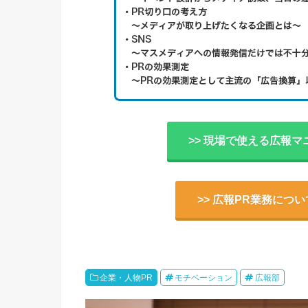
>> 現場で使える広報マ
>> 広報PR業務につ
企業・人物PR
モチベーション
広報部