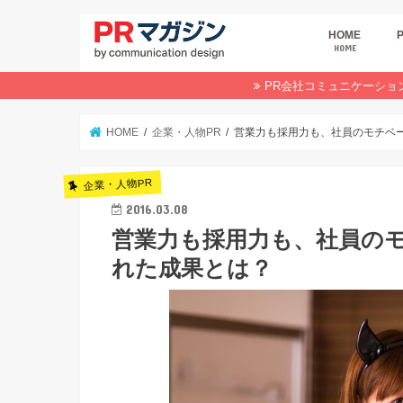
HOME
HOME
広
商
デ
P
イ
業
オ
PR会社コミュニケーショ
HOME
企業・人物PR
営業力も採用力も、社員のモチベ
企業・人物PR
2016.03.08
営業力も採用力も、社員の
れた成果とは？