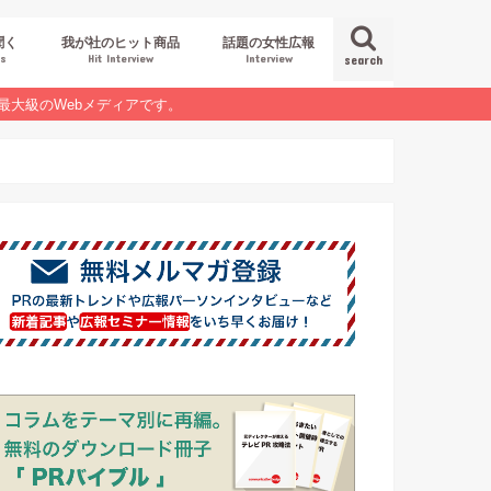
聞く
我が社のヒット商品
話題の女性広報
es
Hit Interview
Interview
search
最大級のWebメディアです。