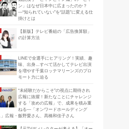
ン」はなぜ日本中に広まったのか？
―“知られていない”を“話題”に変える仕
掛けとは
【新版】テレビ番組の「広告換算額」
の計算方法
LINEで全選手にヒアリング！実績、趣
味、出身…すべて活かしてテレビ出演
を増やす千葉ロッテマリーンズのプロ
モート力に迫る
“未経験だからこそ”の視点に期待され
広報に抜擢！新たなことにチャレンジ
する「攻めの広報」で、成果を積み重
ねる―「オンワードホールディング
ス」広報・飯野愛さん、髙橋和佳子さん
【元TVディレクターが考える】「オー