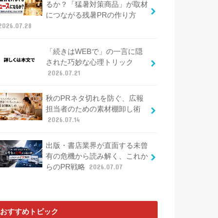
るか？「猛暑対策商品」が取材
につながる残暑PRの作り方
2026.07.28
「続きはWEBで」の一言に隠
された巧妙な心理トリック
2026.07.21
秋のPRネタ切れを防ぐ、広報
担当者のための素材棚卸し術
2026.07.14
出版・書店業界が直面する未曾
有の危機から読み解く、これか
らのPR戦略
2026.07.07
おすすめトピック