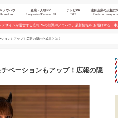
PRノウハウ
企業・人物PR
テレビPR
注目企業の広報に
Know‐how
Companies/Persons PR
TVPR
Featured compani
報スキルUP
品・サービスPR
ジタルPR
Rトレンド
ベントPR
界コラム
ンラインセミナーレポート
ンデザインが運営する広報PRの知識やノウハウ、最新情報を お届けする日本
ーションもアップ！広報の隠れた成果とは？
モチベーションもアップ！広報の隠