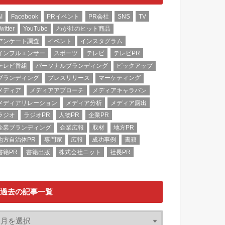
I
Facebook
PRイベント
PR会社
SNS
TV
witter
YouTube
わが社のヒット商品
アンケート調査
イベント
インスタグラム
インフルエンサー
スポーツ
テレビ
テレビPR
テレビ番組
パーソナルブランディング
ピックアップ
ブランディング
プレスリリース
マーケティング
メディア
メディアアプローチ
メディアキャラバン
メディアリレーション
メディア分析
メディア露出
ラジオ
ラジオPR
人物PR
企業PR
企業ブランディング
企業広報
取材
地方PR
地方自治体PR
専門家
広報
成功事例
書籍
書籍PR
書籍出版
株式会社ニット
社長PR
過去の記事一覧