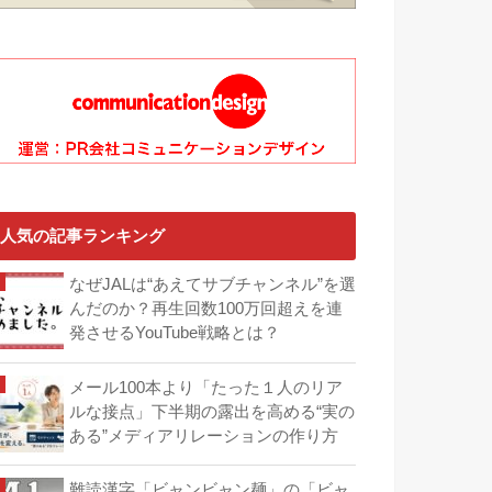
人気の記事ランキング
なぜJALは“あえてサブチャンネル”を選
んだのか？再生回数100万回超えを連
発させるYouTube戦略とは？
メール100本より「たった１人のリア
ルな接点」下半期の露出を高める“実の
ある”メディアリレーションの作り方
難読漢字「ビャンビャン麺」の「ビャ