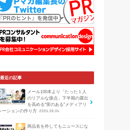
最近の記事
メール100本より「たった１人
のリアルな接点」下半期の露出
を高める“実のある”メディアリ
レーションの作り方
2026.08.04
商品名を外してもニュースにな