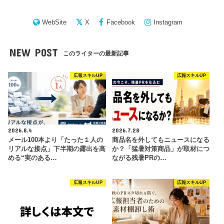
WebSite
X
Facebook
Instagram
NEW POST
このライターの最新記事
広報スキルUP
広報スキルUP
2026.8.4
2026.7.28
メール100本より「たった１人の
商品名を外してもニュースになる
リアルな接点」下半期の露出を高
か？「猛暑対策商品」が取材につ
める“実のある…
ながる残暑PRの…
広報スキルUP
広報スキルUP