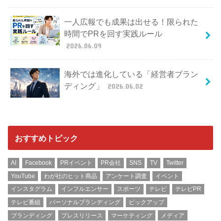
一人広報でも成果は出せる！限られた
時間でPRを回す実践ルール
2026.06.09
海外では進化している「経営者ブラン
ディング」
2026.06.02
おすすめトピック
AI
Facebook
PRイベント
PR会社
SNS
TV
Twitter
YouTube
わが社のヒット商品
アンケート調査
イベント
インスタグラム
インフルエンサー
スポーツ
テレビ
テレビPR
テレビ番組
パーソナルブランディング
ピックアップ
ブランディング
プレスリリース
マーケティング
メディア