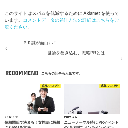
このサイトはスパムを低減するために Akismet を使って
います。
コメントデータの処理方法の詳細はこちらをご
覧ください
。
ＰＲ誌が面白い！
世論を巻き込む、戦略PRとは
RECOMMEND
こちらの記事も人気です。
広報スキルUP
広報スキルUP
2017.8.16
2021.4.6
信頼関係で決まる！女性誌に掲載
ニューノーマル時代 PRイベント
され続ける方法
の“新様式” オンラインイベン