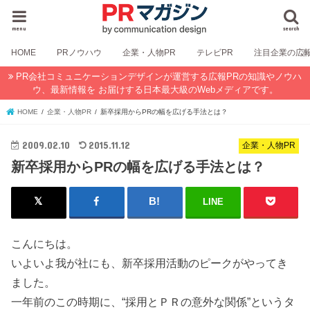
menu
search
HOME
PRノウハウ
企業・人物PR
テレビPR
注目企業の広
PR会社コミュニケーションデザインが運営する広報PRの知識やノウハ
ウ、最新情報を お届けする日本最大級のWebメディアです。
HOME
企業・人物PR
新卒採用からPRの幅を広げる手法とは？
2009.02.10
2015.11.12
企業・人物PR
新卒採用からPRの幅を広げる手法とは？
LINE
こんにちは。
いよいよ我が社にも、新卒採用活動のピークがやってき
ました。
一年前のこの時期に、“採用とＰＲの意外な関係”というタ