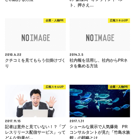
ト、押さえ…
企業・人物PR
広報スキルUP
2010.6.22
2014.3.5
クチコミを見てもらう仕掛けづく
社内報を活用し、社内からPRネ
り
タを集める方法
広報スキルUP
企業・人物PR
2017.11.15
2017.1.31
記者は意外と見ていない！？「プ
シュールな展示で人気爆発 PR
レスリリース配信サービス」って
コンサルタントが見た「竹島水族
どんな効果が…
館」の戦略とは