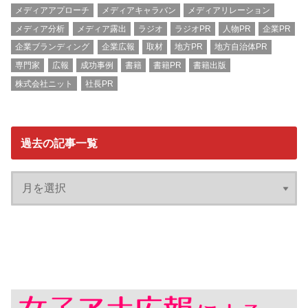
メディアアプローチ
メディアキャラバン
メディアリレーション
メディア分析
メディア露出
ラジオ
ラジオPR
人物PR
企業PR
企業ブランディング
企業広報
取材
地方PR
地方自治体PR
専門家
広報
成功事例
書籍
書籍PR
書籍出版
株式会社ニット
社長PR
過去の記事一覧