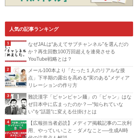
人気の記事ランキング
なぜJALは“あえてサブチャンネル”を選んだの
か？再生回数100万回超えを連発させる
YouTube戦略とは？
メール100本より「たった１人のリアルな接
点」下半期の露出を高める“実のある”メディア
リレーションの作り方
難読漢字「ビャンビャン麺」の「ビャン」はな
ぜ日本中に広まったのか？―“知られていな
い”を“話題”に変える仕掛けとは
【広報担当者必読】メディア掲載記事の二次利
用、やっていいこと・ダメなこと──生成AI時
代の注意点も解説