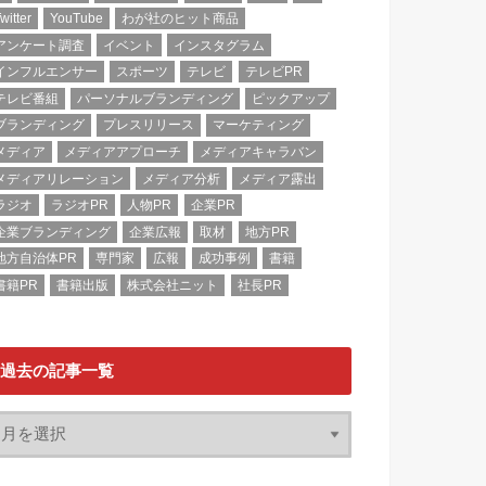
witter
YouTube
わが社のヒット商品
アンケート調査
イベント
インスタグラム
インフルエンサー
スポーツ
テレビ
テレビPR
テレビ番組
パーソナルブランディング
ピックアップ
ブランディング
プレスリリース
マーケティング
メディア
メディアアプローチ
メディアキャラバン
メディアリレーション
メディア分析
メディア露出
ラジオ
ラジオPR
人物PR
企業PR
企業ブランディング
企業広報
取材
地方PR
地方自治体PR
専門家
広報
成功事例
書籍
書籍PR
書籍出版
株式会社ニット
社長PR
過去の記事一覧