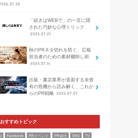
2026.07.28
「続きはWEBで」の一言に隠
された巧妙な心理トリック
2026.07.21
秋のPRネタ切れを防ぐ、広報
担当者のための素材棚卸し術
2026.07.14
出版・書店業界が直面する未曾
有の危機から読み解く、これか
らのPR戦略
2026.07.07
おすすめトピック
I
Facebook
PRイベント
PR会社
SNS
TV