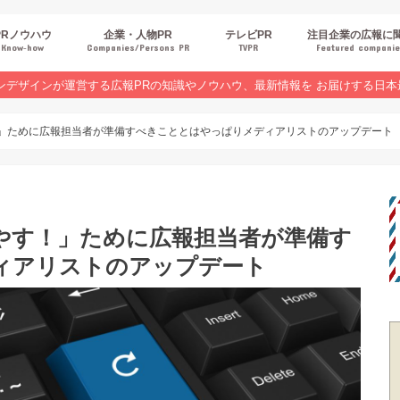
PRノウハウ
企業・人物PR
テレビPR
注目企業の広報に
Know‐how
Companies/Persons PR
TVPR
Featured compani
報スキルUP
品・サービスPR
ジタルPR
Rトレンド
ベントPR
界コラム
ンラインセミナーレポート
ンデザインが運営する広報PRの知識やノウハウ、最新情報を お届けする日本
！」ために広報担当者が準備すべきこととはやっぱりメディアリストのアップデート
増やす！」ために広報担当者が準備す
ィアリストのアップデート