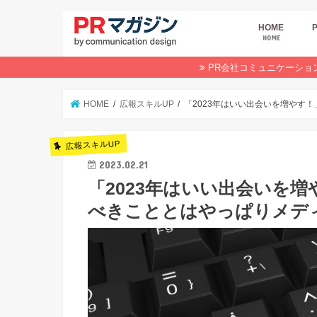
HOME
HOME
広
商
デ
P
イ
業
オ
PR会社コミュニケーショ
HOME
広報スキルUP
「2023年はいい出会いを増やす
広報スキルUP
2023.02.21
「2023年はいい出会いを
べきこととはやっぱりメデ