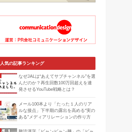
人気の記事ランキング
なぜJALは“あえてサブチャンネル”を選
んだのか？再生回数100万回超えを連
発させるYouTube戦略とは？
メール100本より「たった１人のリア
ルな接点」下半期の露出を高める“実の
ある”メディアリレーションの作り方
難読漢字「ビャンビャン麺」の「ビャ