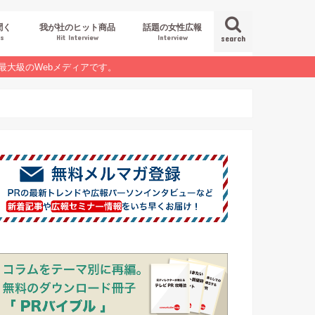
聞く
我が社のヒット商品
話題の女性広報
es
Hit Interview
Interview
search
最大級のWebメディアです。