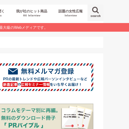
聞く
我が社のヒット商品
話題の女性広報
es
Hit Interview
Interview
search
最大級のWebメディアです。