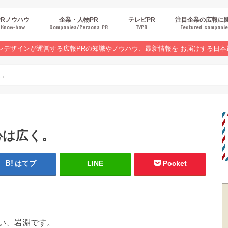
PRノウハウ
企業・人物PR
テレビPR
注目企業の広報に
Know‐how
Companies/Persons PR
TVPR
Featured compani
報スキルUP
品・サービスPR
ジタルPR
Rトレンド
ベントPR
界コラム
ンラインセミナーレポート
ンデザインが運営する広報PRの知識やノウハウ、最新情報を お届けする日本
く。
心は広く。
はてブ
LINE
Pocket
い、岩淵です。