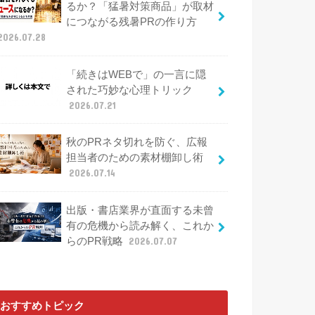
るか？「猛暑対策商品」が取材
につながる残暑PRの作り方
2026.07.28
「続きはWEBで」の一言に隠
された巧妙な心理トリック
2026.07.21
秋のPRネタ切れを防ぐ、広報
担当者のための素材棚卸し術
2026.07.14
出版・書店業界が直面する未曾
有の危機から読み解く、これか
らのPR戦略
2026.07.07
おすすめトピック