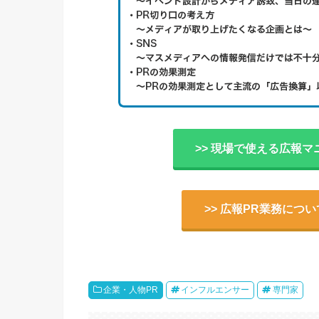
>> 現場で使える広報マ
>> 広報PR業務につ
企業・人物PR
インフルエンサー
専門家