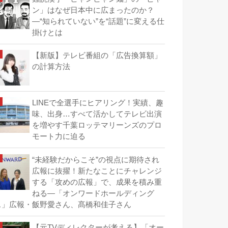
ン」はなぜ日本中に広まったのか？
―“知られていない”を“話題”に変える仕
掛けとは
【新版】テレビ番組の「広告換算額」
の計算方法
LINEで全選手にヒアリング！実績、趣
味、出身…すべて活かしてテレビ出演
を増やす千葉ロッテマリーンズのプロ
モート力に迫る
“未経験だからこそ”の視点に期待され
広報に抜擢！新たなことにチャレンジ
する「攻めの広報」で、成果を積み重
ねる―「オンワードホールディング
ス」広報・飯野愛さん、髙橋和佳子さん
【元TVディレクターが考える】「オー