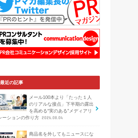
最近の記事
メール100本より「たった１人
のリアルな接点」下半期の露出
を高める“実のある”メディアリ
レーションの作り方
2026.08.04
商品名を外してもニュースにな