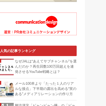
人気の記事ランキング
なぜJALは“あえてサブチャンネル”を選
んだのか？再生回数100万回超えを連
発させるYouTube戦略とは？
メール100本より「たった１人のリア
ルな接点」下半期の露出を高める“実の
ある”メディアリレーションの作り方
難読漢字「ビャンビャン麺」の「ビャ