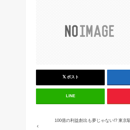
ポスト
LINE
100億の利益創出も夢じゃない!? 