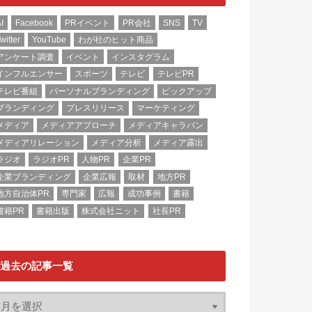
I
Facebook
PRイベント
PR会社
SNS
TV
witter
YouTube
わが社のヒット商品
アンケート調査
イベント
インスタグラム
インフルエンサー
スポーツ
テレビ
テレビPR
テレビ番組
パーソナルブランディング
ピックアップ
ブランディング
プレスリリース
マーケティング
メディア
メディアアプローチ
メディアキャラバン
メディアリレーション
メディア分析
メディア露出
ラジオ
ラジオPR
人物PR
企業PR
企業ブランディング
企業広報
取材
地方PR
地方自治体PR
専門家
広報
成功事例
書籍
書籍PR
書籍出版
株式会社ニット
社長PR
過去の記事一覧