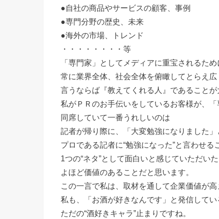
●自社の商品やサービスの顧客、事例
●専門分野の歴史、未来
●海外の市場、トレンド
・・・・・・・・等
「専門家」としてメディアに重宝されるため
常に業界全体、社会全体を俯瞰してとらえ広
言うならば『教えてくれる人』であることが
私がＰＲのお手伝いをしているお客様が、「
同席していて一番うれしいのは
記者が帰り際に、「大変勉強になりました」
プロである記者に“勉強になった”と言わせる
1つの“ネタ”として面白いと感じていただい
よほど価値のあることだと思います。
この一言で私は、取材を通して企業価値が高
私も、「お酒が好きなんです」と発信してい
ただの“酒好きキャラ”止まりですね。