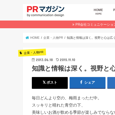
HOME
HOME
広
商
デ
P
イ
業
オ
PR会社コミュニケーショ
HOME
企業・人物PR
知識と情報は深く。視野と心は広
企業・人物PR
2013.06.18
2015.11.10
知識と情報は深く。視野と
ポスト
シェア
毎日どんより空の、梅雨まっただ中。
スッキリと晴れた青空の下、
美味しいお酒が飲める季節が楽しみでならな