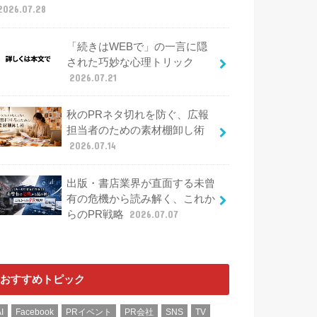
2026.07.28
「続きはWEBで」の一言に隠
された巧妙な心理トリック
2026.07.21
秋のPRネタ切れを防ぐ、広報
担当者のための素材棚卸し術
2026.07.14
出版・書店業界が直面する未曾
有の危機から読み解く、これか
らのPR戦略
2026.07.07
おすすめトピック
I
Facebook
PRイベント
PR会社
SNS
TV