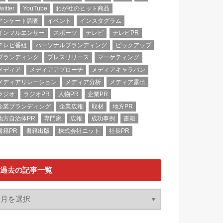
witter
YouTube
わが社のヒット商品
アンケート調査
イベント
インスタグラム
インフルエンサー
スポーツ
テレビ
テレビPR
テレビ番組
パーソナルブランディング
ピックアップ
ブランディング
プレスリリース
マーケティング
メディア
メディアアプローチ
メディアキャラバン
メディアリレーション
メディア分析
メディア露出
ラジオ
ラジオPR
人物PR
企業PR
企業ブランディング
企業広報
取材
地方PR
地方自治体PR
専門家
広報
成功事例
書籍
書籍PR
書籍出版
株式会社ニット
社長PR
過去の記事一覧