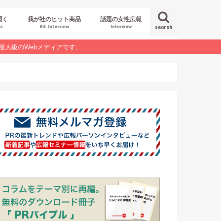
聞く
我が社のヒット商品
話題の女性広報
es
Hit Interview
Interview
search
最大級のWebメディアです。