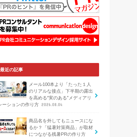
最近の記事
メール100本より「たった１人
のリアルな接点」下半期の露出
を高める“実のある”メディアリ
レーションの作り方
2026.08.04
商品名を外してもニュースにな
るか？「猛暑対策商品」が取材
につながる残暑PRの作り方