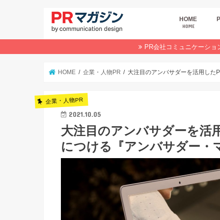
HOME
HOME
広
商
デ
P
イ
業
オ
PR会社コミュニケーショ
HOME
企業・人物PR
大注目のアンバサダーを活用した
企業・人物PR
2021.10.05
大注目のアンバサダーを活
につける『アンバサダー・