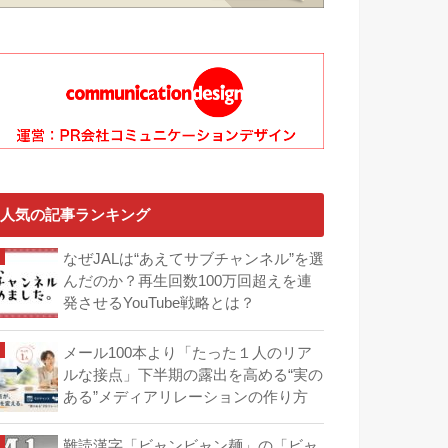
人気の記事ランキング
なぜJALは“あえてサブチャンネル”を選
んだのか？再生回数100万回超えを連
発させるYouTube戦略とは？
メール100本より「たった１人のリア
ルな接点」下半期の露出を高める“実の
ある”メディアリレーションの作り方
難読漢字「ビャンビャン麺」の「ビャ