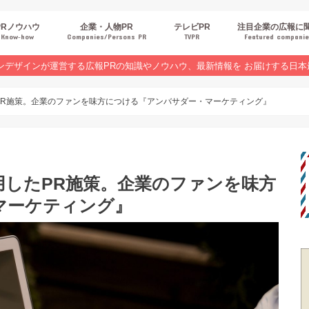
PRノウハウ
企業・人物PR
テレビPR
注目企業の広報に
Know‐how
Companies/Persons PR
TVPR
Featured compani
報スキルUP
品・サービスPR
ジタルPR
Rトレンド
ベントPR
界コラム
ンラインセミナーレポート
ンデザインが運営する広報PRの知識やノウハウ、最新情報を お届けする日本
PR施策。企業のファンを味方につける『アンバサダー・マーケティング』
用したPR施策。企業のファンを味方
マーケティング』