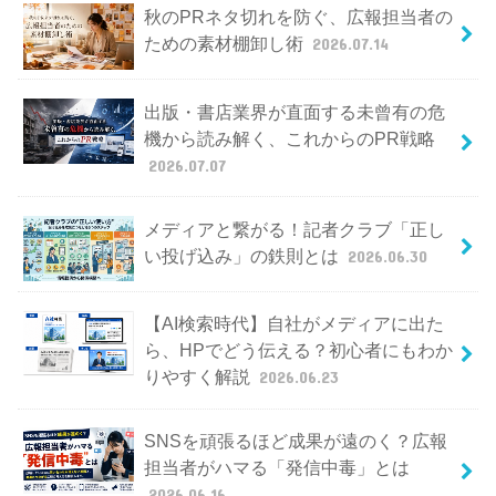
秋のPRネタ切れを防ぐ、広報担当者の
ための素材棚卸し術
2026.07.14
出版・書店業界が直面する未曾有の危
機から読み解く、これからのPR戦略
2026.07.07
メディアと繋がる！記者クラブ「正し
い投げ込み」の鉄則とは
2026.06.30
【AI検索時代】自社がメディアに出た
ら、HPでどう伝える？初心者にもわか
りやすく解説
2026.06.23
SNSを頑張るほど成果が遠のく？広報
担当者がハマる「発信中毒」とは
2026.06.16