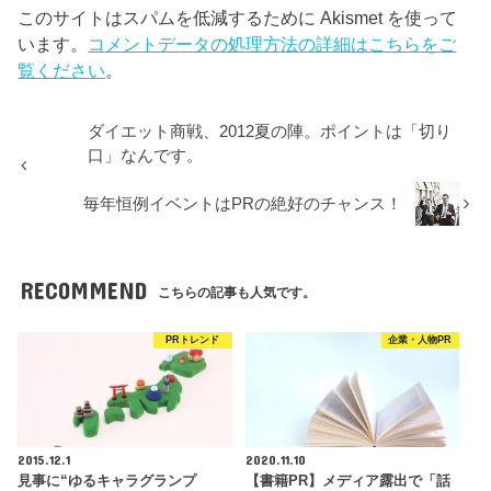
このサイトはスパムを低減するために Akismet を使って
います。
コメントデータの処理方法の詳細はこちらをご
覧ください
。
ダイエット商戦、2012夏の陣。ポイントは「切り
口」なんです。
毎年恒例イベントはPRの絶好のチャンス！
RECOMMEND
こちらの記事も人気です。
PRトレンド
企業・人物PR
2015.12.1
2020.11.10
見事に“ゆるキャラグランプ
【書籍PR】メディア露出で「話