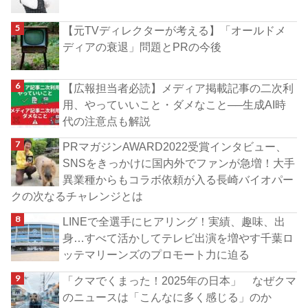
【元TVディレクターが考える】「オールドメ
ディアの衰退」問題とPRの今後
【広報担当者必読】メディア掲載記事の二次利
用、やっていいこと・ダメなこと──生成AI時
代の注意点も解説
PRマガジンAWARD2022受賞インタビュー、
SNSをきっかけに国内外でファンが急増！大手
異業種からもコラボ依頼が入る長崎バイオパー
クの次なるチャレンジとは
LINEで全選手にヒアリング！実績、趣味、出
身…すべて活かしてテレビ出演を増やす千葉ロ
ッテマリーンズのプロモート力に迫る
「クマでくまった！2025年の日本」 なぜクマ
のニュースは「こんなに多く感じる」のか