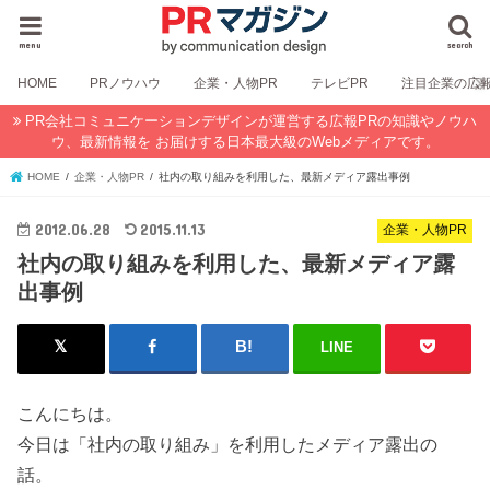
menu
search
HOME
PRノウハウ
企業・人物PR
テレビPR
注目企業の広
PR会社コミュニケーションデザインが運営する広報PRの知識やノウハ
ウ、最新情報を お届けする日本最大級のWebメディアです。
HOME
企業・人物PR
社内の取り組みを利用した、最新メディア露出事例
2012.06.28
2015.11.13
企業・人物PR
社内の取り組みを利用した、最新メディア露
出事例
LINE
こんにちは。
今日は「社内の取り組み」を利用したメディア露出の
話。