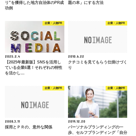
リ”を獲得した地方自治体のPR成
題の本」にする方法
功例
企業・人物PR
企業・人物PR
2025.2.4
2010.6.22
【2025年最新版】SNSを活用し
クチコミを見てもらう仕掛けづく
ている企業6選！それぞれの特性
り
を活かし…
企業・人物PR
企業・人物PR
2008.3.11
2019.12.20
採用とＰＲの、意外な関係
パーソナルブランディングの一
歩、セルフブランディング「自分