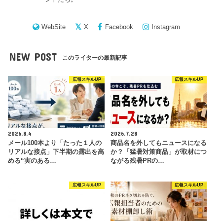
WebSite
X
Facebook
Instagram
NEW POST
このライターの最新記事
広報スキルUP
広報スキルUP
2026.8.4
2026.7.28
メール100本より「たった１人の
商品名を外してもニュースになる
リアルな接点」下半期の露出を高
か？「猛暑対策商品」が取材につ
める“実のある…
ながる残暑PRの…
広報スキルUP
広報スキルUP