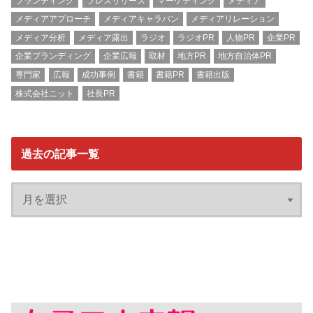
ブランディング
プレスリリース
マーケティング
メディア
メディアアプローチ
メディアキャラバン
メディアリレーション
メディア分析
メディア露出
ラジオ
ラジオPR
人物PR
企業PR
企業ブランディング
企業広報
取材
地方PR
地方自治体PR
専門家
広報
成功事例
書籍
書籍PR
書籍出版
株式会社ニット
社長PR
過去の記事一覧