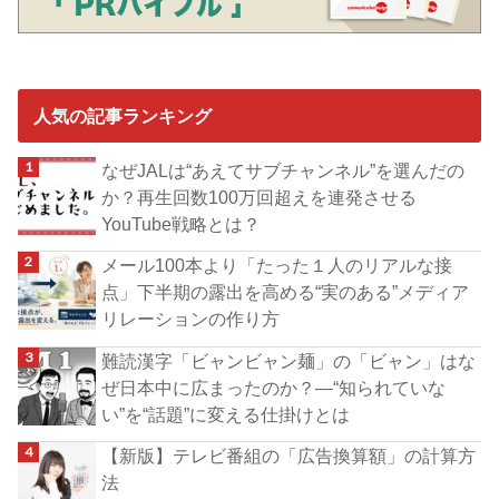
人気の記事ランキング
なぜJALは“あえてサブチャンネル”を選んだの
か？再生回数100万回超えを連発させる
YouTube戦略とは？
メール100本より「たった１人のリアルな接
点」下半期の露出を高める“実のある”メディア
リレーションの作り方
難読漢字「ビャンビャン麺」の「ビャン」はな
ぜ日本中に広まったのか？―“知られていな
い”を“話題”に変える仕掛けとは
【新版】テレビ番組の「広告換算額」の計算方
法