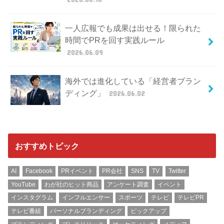
一人広報でも成果は出せる！限られた
時間でPRを回す実践ルール
2026.06.09
海外では進化している「経営者ブラン
ディング」
2026.06.02
おすすめトピック
AI
Facebook
PRイベント
PR会社
SNS
TV
Twitter
YouTube
わが社のヒット商品
アンケート調査
イベント
インスタグラム
インフルエンサー
スポーツ
テレビ
テレビPR
テレビ番組
パーソナルブランディング
ピックアップ