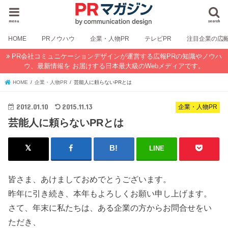
menu
search
HOME
PRノウハウ
企業・人物PR
テレビPR
注目企業の広
PR会社コミュニケーションデザインが運営する広報PRの知識やノウハ
ウ、最新情報を お届けする日本最大級のWebメディアです。
HOME
企業・人物PR
芸能人に頼らないPRとは
2012.01.10
2015.11.13
企業・人物PR
芸能人に頼らないPRとは
LINE
皆さま、あけましておめでとうございます。
昨年に引き続き、本年もよろしくお願い申し上げます。
さて、年末に私たちは、ある企業の方からお問合せをい
ただき、