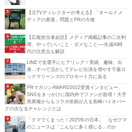
【元TVディレクターが考える】「オールドメ
ディアの衰退」問題とPRの今後
【広報担当者必読】メディア掲載記事の二次利
用、やっていいこと・ダメなこと──生成AI時
代の注意点も解説
LINEで全選手にヒアリング！実績、趣味、出
身…すべて活かしてテレビ出演を増やす千葉ロ
ッテマリーンズのプロモート力に迫る
PRマガジンAWARD2022受賞インタビュー、
SNSをきっかけに国内外でファンが急増！大手
異業種からもコラボ依頼が入る長崎バイオパー
クの次なるチャレンジとは
「クマでくまった！2025年の日本」 なぜクマ
のニュースは「こんなに多く感じる」のか