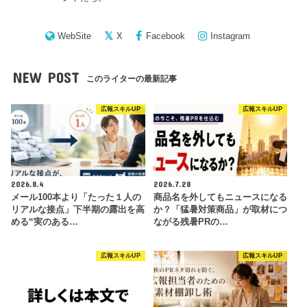
WebSite
X
Facebook
Instagram
NEW POST
このライターの最新記事
広報スキルUP
広報スキルUP
2026.8.4
2026.7.28
メール100本より「たった１人の
商品名を外してもニュースになる
リアルな接点」下半期の露出を高
か？「猛暑対策商品」が取材につ
める“実のある…
ながる残暑PRの…
広報スキルUP
広報スキルUP