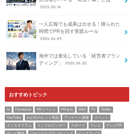
2026.06.16
一人広報でも成果は出せる！限られた
時間でPRを回す実践ルール
2026.06.09
海外では進化している「経営者ブラン
ディング」
2026.06.02
おすすめトピック
AI
Facebook
PRイベント
PR会社
SNS
TV
Twitter
YouTube
わが社のヒット商品
アンケート調査
イベント
インスタグラム
インフルエンサー
スポーツ
テレビ
テレビPR
テレビ番組
パーソナルブランディング
ピックアップ