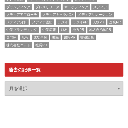
ブランディング
プレスリリース
マーケティング
メディア
メディアアプローチ
メディアキャラバン
メディアリレーション
メディア分析
メディア露出
ラジオ
ラジオPR
人物PR
企業PR
企業ブランディング
企業広報
取材
地方PR
地方自治体PR
専門家
広報
成功事例
書籍
書籍PR
書籍出版
株式会社ニット
社長PR
過去の記事一覧