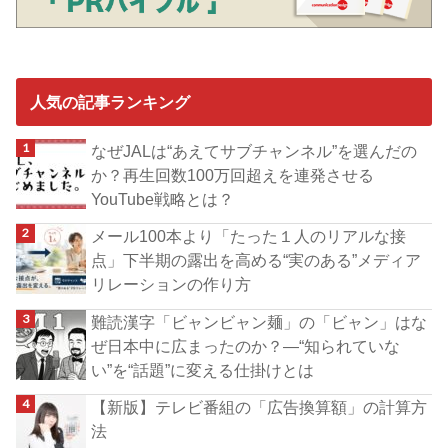
人気の記事ランキング
なぜJALは“あえてサブチャンネル”を選んだの
か？再生回数100万回超えを連発させる
YouTube戦略とは？
メール100本より「たった１人のリアルな接
点」下半期の露出を高める“実のある”メディア
リレーションの作り方
難読漢字「ビャンビャン麺」の「ビャン」はな
ぜ日本中に広まったのか？―“知られていな
い”を“話題”に変える仕掛けとは
【新版】テレビ番組の「広告換算額」の計算方
法