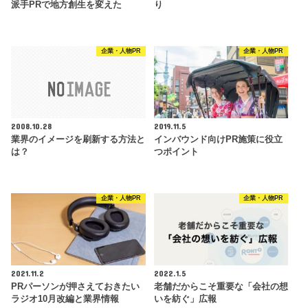
派手PRで地方創生を変えた
り
企業・人物PR
企業・人物PR
2008.10.28
2019.11.5
業界のイメージを刷新する方法と
インバウンド向けPR施策に役立
は？
つポイント
企業・人物PR
企業・人物PR
2021.11.2
2022.1.5
PRパーソンが押さえておきたい
老舗だからこそ重要な「会社の想
ラジオ10月改編と業界情報
いを紡ぐ」広報