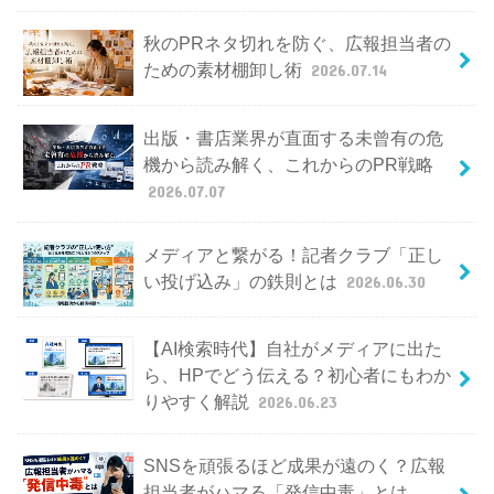
秋のPRネタ切れを防ぐ、広報担当者の
ための素材棚卸し術
2026.07.14
出版・書店業界が直面する未曾有の危
機から読み解く、これからのPR戦略
2026.07.07
メディアと繋がる！記者クラブ「正し
い投げ込み」の鉄則とは
2026.06.30
【AI検索時代】自社がメディアに出た
ら、HPでどう伝える？初心者にもわか
りやすく解説
2026.06.23
SNSを頑張るほど成果が遠のく？広報
担当者がハマる「発信中毒」とは