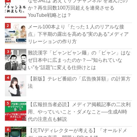
なぜJALは“あえてサブチャンネル”を選んだの
か？再生回数100万回超えを連発させる
YouTube戦略とは？
メール100本より「たった１人のリアルな接
点」下半期の露出を高める“実のある”メディア
リレーションの作り方
難読漢字「ビャンビャン麺」の「ビャン」はな
ぜ日本中に広まったのか？―“知られていな
い”を“話題”に変える仕掛けとは
【新版】テレビ番組の「広告換算額」の計算方
法
【広報担当者必読】メディア掲載記事の二次利
用、やっていいこと・ダメなこと──生成AI時
代の注意点も解説
【元TVディレクターが考える】「オールドメ