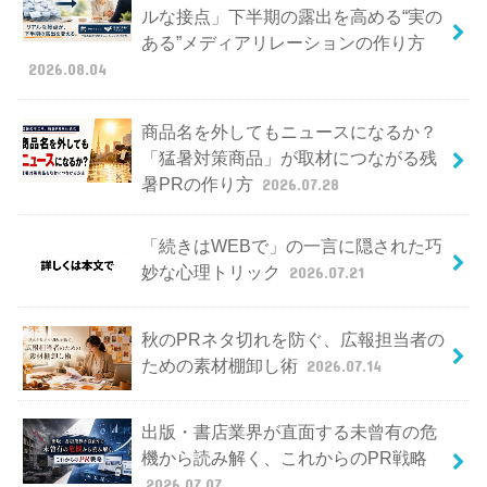
ルな接点」下半期の露出を高める“実の
ある”メディアリレーションの作り方
2026.08.04
商品名を外してもニュースになるか？
「猛暑対策商品」が取材につながる残
暑PRの作り方
2026.07.28
「続きはWEBで」の一言に隠された巧
妙な心理トリック
2026.07.21
秋のPRネタ切れを防ぐ、広報担当者の
ための素材棚卸し術
2026.07.14
出版・書店業界が直面する未曾有の危
機から読み解く、これからのPR戦略
2026.07.07