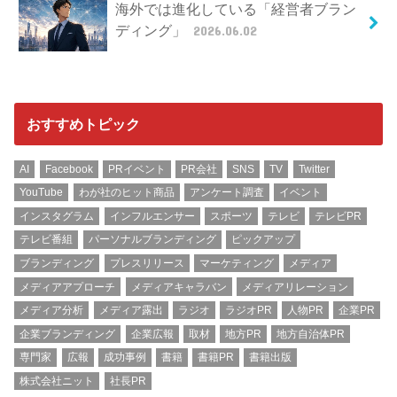
海外では進化している「経営者ブラン
ディング」
2026.06.02
おすすめトピック
AI
Facebook
PRイベント
PR会社
SNS
TV
Twitter
YouTube
わが社のヒット商品
アンケート調査
イベント
インスタグラム
インフルエンサー
スポーツ
テレビ
テレビPR
テレビ番組
パーソナルブランディング
ピックアップ
ブランディング
プレスリリース
マーケティング
メディア
メディアアプローチ
メディアキャラバン
メディアリレーション
メディア分析
メディア露出
ラジオ
ラジオPR
人物PR
企業PR
企業ブランディング
企業広報
取材
地方PR
地方自治体PR
専門家
広報
成功事例
書籍
書籍PR
書籍出版
株式会社ニット
社長PR