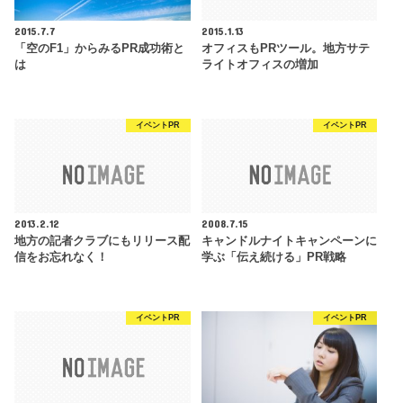
2015.7.7
2015.1.13
「空のF1」からみるPR成功術と
オフィスもPRツール。地方サテ
は
ライトオフィスの増加
イベントPR
イベントPR
2013.2.12
2008.7.15
地方の記者クラブにもリリース配
キャンドルナイトキャンペーンに
信をお忘れなく！
学ぶ「伝え続ける」PR戦略
イベントPR
イベントPR