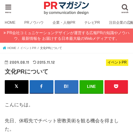
menu
search
HOME
PRノウハウ
企業・人物PR
テレビPR
注目企業の広
PR会社コミュニケーションデザインが運営する広報PRの知識やノウハ
ウ、最新情報を お届けする日本最大級のWebメディアです。
HOME
イベントPR
文化PRについて
2009.08.11
2015.11.12
イベントPR
文化PRについて
LINE
こんにちは。
先日、休暇先でチベット密教美術を観る機会を得まし
た。