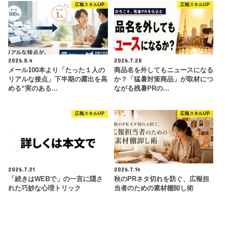
広報スキルUP
広報スキルUP
2026.8.4
2026.7.28
メール100本より「たった１人の
商品名を外してもニュースになる
リアルな接点」下半期の露出を高
か？「猛暑対策商品」が取材につ
める“実のある…
ながる残暑PRの…
広報スキルUP
広報スキルUP
2026.7.21
2026.7.14
「続きはWEBで」の一言に隠さ
秋のPRネタ切れを防ぐ、広報担
れた巧妙な心理トリック
当者のための素材棚卸し術