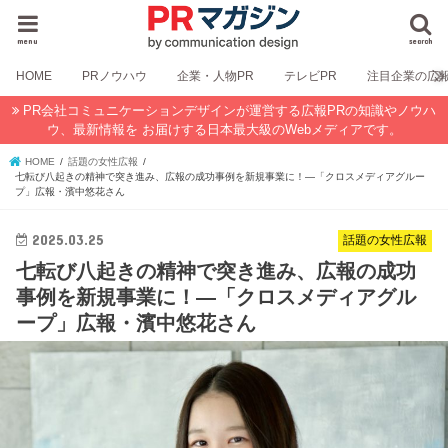
menu
search
HOME
PRノウハウ
企業・人物PR
テレビPR
注目企業の広
PR会社コミュニケーションデザインが運営する広報PRの知識やノウハ
ウ、最新情報を お届けする日本最大級のWebメディアです。
HOME
話題の女性広報
七転び八起きの精神で突き進み、広報の成功事例を新規事業に！―「クロスメディアグルー
プ」広報・濱中悠花さん
2025.03.25
話題の女性広報
七転び八起きの精神で突き進み、広報の成功
事例を新規事業に！―「クロスメディアグル
ープ」広報・濱中悠花さん