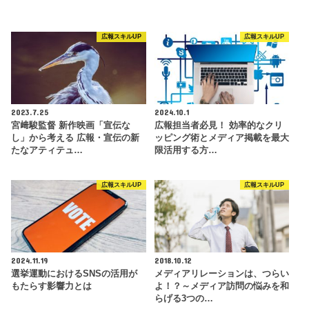
広報スキルUP
広報スキルUP
2023.7.25
2024.10.1
宮﨑駿監督 新作映画「宣伝な
広報担当者必見！ 効率的なクリ
し」から考える 広報・宣伝の新
ッピング術とメディア掲載を最大
たなアティテュ…
限活用する方…
広報スキルUP
広報スキルUP
2024.11.19
2018.10.12
選挙運動におけるSNSの活用が
メディアリレーションは、つらい
もたらす影響力とは
よ！？～メディア訪問の悩みを和
らげる3つの…