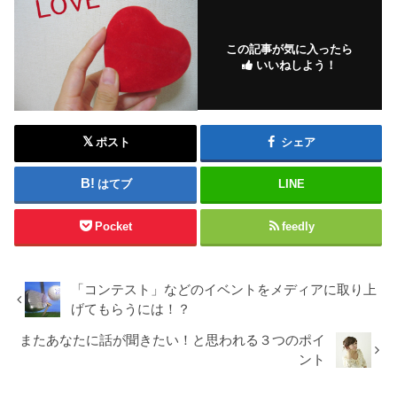
この記事が気に入ったら
いいねしよう！
ポスト
シェア
はてブ
LINE
Pocket
feedly
「コンテスト」などのイベントをメディアに取り上
げてもらうには！？
またあなたに話が聞きたい！と思われる３つのポイ
ント