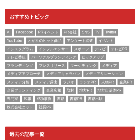
おすすめトピック
AI
Facebook
PRイベント
PR会社
SNS
TV
Twitter
YouTube
わが社のヒット商品
アンケート調査
イベント
インスタグラム
インフルエンサー
スポーツ
テレビ
テレビPR
テレビ番組
パーソナルブランディング
ピックアップ
ブランディング
プレスリリース
マーケティング
メディア
メディアアプローチ
メディアキャラバン
メディアリレーション
メディア分析
メディア露出
ラジオ
ラジオPR
人物PR
企業PR
企業ブランディング
企業広報
取材
地方PR
地方自治体PR
専門家
広報
成功事例
書籍
書籍PR
書籍出版
株式会社ニット
社長PR
過去の記事一覧