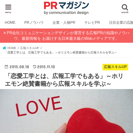
menu
search
HOME
PRノウハウ
企業・人物PR
テレビPR
注目企業の広
PR会社コミュニケーションデザインが運営する広報PRの知識やノウハ
ウ、最新情報を お届けする日本最大級のWebメディアです。
HOME
広報スキルUP
「恋愛工学とは、広報工学でもある」～ホリエモン絶賛書籍から広報スキルを学ぶ～
2015.08.18
2015.11.10
広報スキルUP
「恋愛工学とは、広報工学でもある」～ホリ
エモン絶賛書籍から広報スキルを学ぶ～