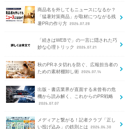
商品名を外してもニュースになるか？
「猛暑対策商品」が取材につながる残
暑PRの作り方
2026.07.28
「続きはWEBで」の一言に隠された巧
妙な心理トリック
2026.07.21
秋のPRネタ切れを防ぐ、広報担当者の
ための素材棚卸し術
2026.07.14
出版・書店業界が直面する未曾有の危
機から読み解く、これからのPR戦略
2026.07.07
メディアと繋がる！記者クラブ「正し
い投げ込み」の鉄則とは
2026.06.30