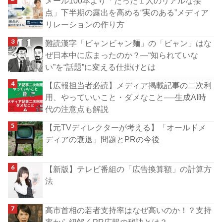
メール100本より「たった１人のリアルな接
点」下半期の露出を高める“実のある”メディア
リレーションの作り方
難読漢字「ビャンビャン麺」の「ビャン」はな
ぜ日本中に広まったのか？―“知られていな
い”を“話題”に変える仕掛けとは
【広報担当者必読】メディア掲載記事の二次利
用、やっていいこと・ダメなこと──生成AI時
代の注意点も解説
【元TVディレクターが考える】「オールドメ
ディアの衰退」問題とPRの今後
【新版】テレビ番組の「広告換算額」の計算方
法
高市首相の若者支持率はなぜ高いのか！？支持
率から紐解くPR広報の秘訣とは？