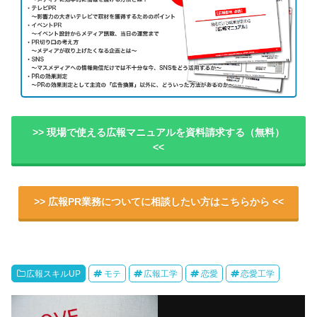
>> 現場で使える広報マニュアルを資料請求する（無料）
<<
>> 広報PR業務についてに相談したい方はこちらから <<
広報スキルUP
モテ
広報工学
恋愛
恋愛工学