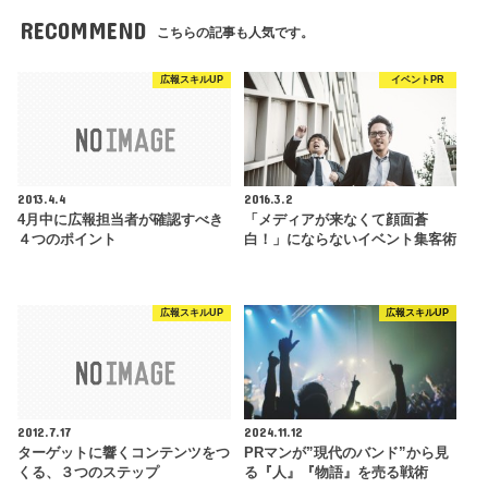
RECOMMEND
こちらの記事も人気です。
広報スキルUP
イベントPR
2013.4.4
2016.3.2
4月中に広報担当者が確認すべき
「メディアが来なくて顔面蒼
４つのポイント
白！」にならないイベント集客術
広報スキルUP
広報スキルUP
2012.7.17
2024.11.12
ターゲットに響くコンテンツをつ
PRマンが”現代のバンド”から見
くる、３つのステップ
る『人』『物語』を売る戦術