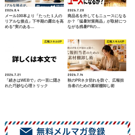
2026.8.4
2026.7.28
メール100本より「たった１人の
商品名を外してもニュースになる
リアルな接点」下半期の露出を高
か？「猛暑対策商品」が取材につ
める“実のある…
ながる残暑PRの…
広報スキルUP
広報スキルUP
2026.7.21
2026.7.14
「続きはWEBで」の一言に隠さ
秋のPRネタ切れを防ぐ、広報担
れた巧妙な心理トリック
当者のための素材棚卸し術