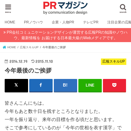
menu
search
HOME
PRノウハウ
企業・人物PR
テレビPR
注目企業の広
PR会社コミュニケーションデザインが運営する広報PRの知識やノウハ
ウ、最新情報を お届けする日本最大級のWebメディアです。
HOME
広報スキルUP
今年最後のご挨拶
2014.12.19
2015.11.10
広報スキルUP
今年最後のご挨拶
LINE
皆さんこんにちは。
今年もあと数十日を残すところとなりました。
一年を振り返り、来年の目標を作る頃だと思います。
そこで参考にしているのが「今年の世相を表す漢字」で