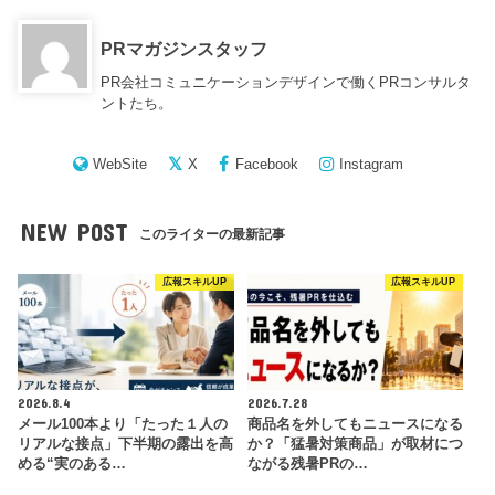
PRマガジンスタッフ
PR会社コミュニケーションデザインで働くPRコンサルタ
ントたち。
WebSite
X
Facebook
Instagram
NEW POST
このライターの最新記事
広報スキルUP
広報スキルUP
2026.8.4
2026.7.28
メール100本より「たった１人の
商品名を外してもニュースになる
リアルな接点」下半期の露出を高
か？「猛暑対策商品」が取材につ
める“実のある…
ながる残暑PRの…