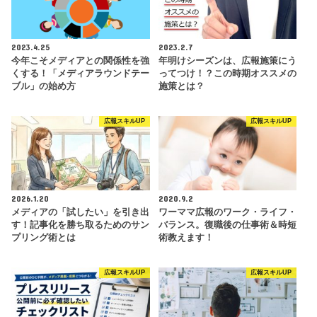
2023.4.25
2023.2.7
今年こそメディアとの関係性を強
年明けシーズンは、広報施策にう
くする！「メディアラウンドテー
ってつけ！？この時期オススメの
ブル」の始め方
施策とは？
広報スキルUP
広報スキルUP
2026.1.20
2020.9.2
メディアの「試したい」を引き出
ワーママ広報のワーク・ライフ・
す！記事化を勝ち取るためのサン
バランス。復職後の仕事術＆時短
プリング術とは
術教えます！
広報スキルUP
広報スキルUP