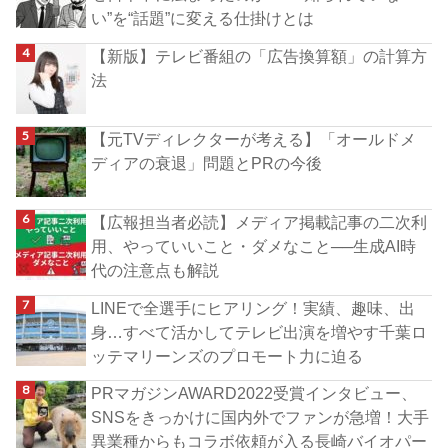
い”を“話題”に変える仕掛けとは
【新版】テレビ番組の「広告換算額」の計算方
法
【元TVディレクターが考える】「オールドメ
ディアの衰退」問題とPRの今後
【広報担当者必読】メディア掲載記事の二次利
用、やっていいこと・ダメなこと──生成AI時
代の注意点も解説
LINEで全選手にヒアリング！実績、趣味、出
身…すべて活かしてテレビ出演を増やす千葉ロ
ッテマリーンズのプロモート力に迫る
PRマガジンAWARD2022受賞インタビュー、
SNSをきっかけに国内外でファンが急増！大手
異業種からもコラボ依頼が入る長崎バイオパー