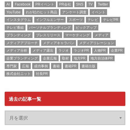
AI
Facebook
PRイベント
PR会社
SNS
TV
Twitter
YouTube
わが社のヒット商品
アンケート調査
イベント
インスタグラム
インフルエンサー
スポーツ
テレビ
テレビPR
テレビ番組
パーソナルブランディング
ピックアップ
ブランディング
プレスリリース
マーケティング
メディア
メディアアプローチ
メディアキャラバン
メディアリレーション
メディア分析
メディア露出
ラジオ
ラジオPR
人物PR
企業PR
企業ブランディング
企業広報
取材
地方PR
地方自治体PR
専門家
広報
成功事例
書籍
書籍PR
書籍出版
株式会社ニット
社長PR
過去の記事一覧