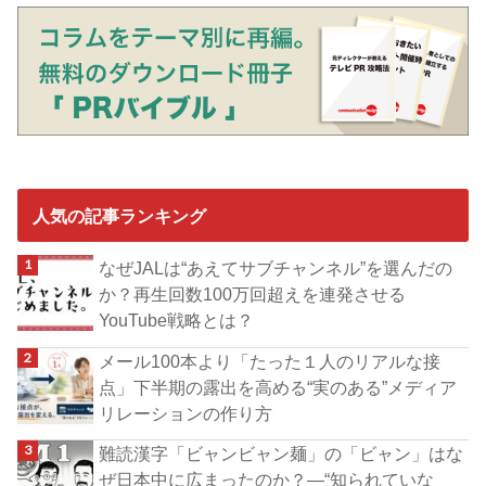
人気の記事ランキング
なぜJALは“あえてサブチャンネル”を選んだの
か？再生回数100万回超えを連発させる
YouTube戦略とは？
メール100本より「たった１人のリアルな接
点」下半期の露出を高める“実のある”メディア
リレーションの作り方
難読漢字「ビャンビャン麺」の「ビャン」はな
ぜ日本中に広まったのか？―“知られていな