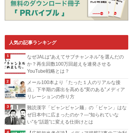
人気の記事ランキング
なぜJALは“あえてサブチャンネル”を選んだの
か？再生回数100万回超えを連発させる
YouTube戦略とは？
メール100本より「たった１人のリアルな接
点」下半期の露出を高める“実のある”メディア
リレーションの作り方
難読漢字「ビャンビャン麺」の「ビャン」はな
ぜ日本中に広まったのか？―“知られていな
い”を“話題”に変える仕掛けとは
【広報担当者必読】メディア掲載記事の二次利