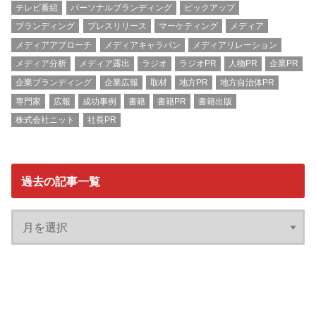
テレビ番組
パーソナルブランディング
ピックアップ
ブランディング
プレスリリース
マーケティング
メディア
メディアアプローチ
メディアキャラバン
メディアリレーション
メディア分析
メディア露出
ラジオ
ラジオPR
人物PR
企業PR
企業ブランディング
企業広報
取材
地方PR
地方自治体PR
専門家
広報
成功事例
書籍
書籍PR
書籍出版
株式会社ニット
社長PR
過去の記事一覧