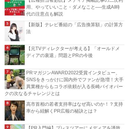
用、やっていいこと・ダメなこと──生成AI時
代の注意点も解説
【新版】テレビ番組の「広告換算額」の計算方
法
【元TVディレクターが考える】「オールドメ
ディアの衰退」問題とPRの今後
PRマガジンAWARD2022受賞インタビュー、
SNSをきっかけに国内外でファンが急増！大手
異業種からもコラボ依頼が入る長崎バイオパー
クの次なるチャレンジとは
高市首相の若者支持率はなぜ高いのか！？支持
率から紐解くPR広報の秘訣とは？
【PR入門編】プレスツアーにメディアを誘致