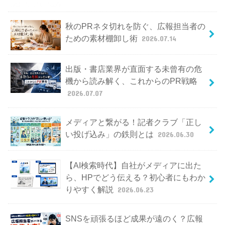
秋のPRネタ切れを防ぐ、広報担当者の
ための素材棚卸し術
2026.07.14
出版・書店業界が直面する未曾有の危
機から読み解く、これからのPR戦略
2026.07.07
メディアと繋がる！記者クラブ「正し
い投げ込み」の鉄則とは
2026.06.30
【AI検索時代】自社がメディアに出た
ら、HPでどう伝える？初心者にもわか
りやすく解説
2026.06.23
SNSを頑張るほど成果が遠のく？広報