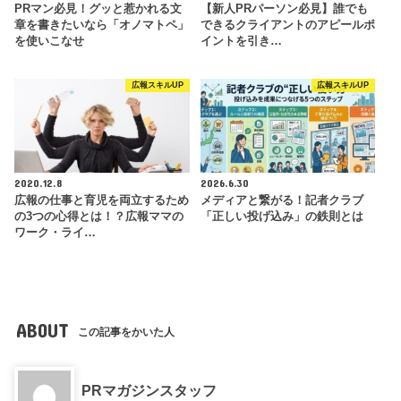
PRマン必見！グッと惹かれる文
【新人PRパーソン必見】誰でも
章を書きたいなら「オノマトペ」
できるクライアントのアピールポ
を使いこなせ
イントを引き…
広報スキルUP
広報スキルUP
2020.12.8
2026.6.30
広報の仕事と育児を両立するため
メディアと繋がる！記者クラブ
の3つの心得とは！？広報ママの
「正しい投げ込み」の鉄則とは
ワーク・ライ…
ABOUT
この記事をかいた人
PRマガジンスタッフ