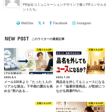
PR会社コミュニケーションデザインで働くPRコンサルタ
ントたち。
WebSite
X
Facebook
Instagram
NEW POST
このライターの最新記事
広報スキルUP
広報スキルUP
2026.8.4
2026.7.28
メール100本より「たった１人の
商品名を外してもニュースになる
リアルな接点」下半期の露出を高
か？「猛暑対策商品」が取材につ
める“実のある…
ながる残暑PRの…
広報スキルUP
広報スキルUP