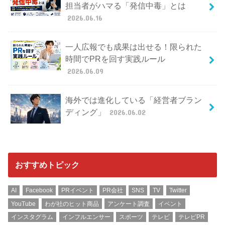
担当者がハマる「発信中毒」とは
2026.06.16
一人広報でも成果は出せる！限られた
時間でPRを回す実践ルール
2026.06.09
海外では進化している「経営者ブラン
ディング」
2026.06.02
おすすめトピック
AI
Facebook
PRイベント
PR会社
SNS
TV
Twitter
YouTube
わが社のヒット商品
アンケート調査
イベント
インスタグラム
インフルエンサー
スポーツ
テレビ
テレビPR