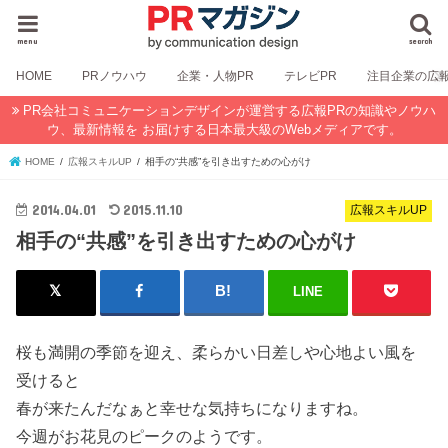
menu
search
HOME
PRノウハウ
企業・人物PR
テレビPR
注目企業の広
PR会社コミュニケーションデザインが運営する広報PRの知識やノウハ
ウ、最新情報を お届けする日本最大級のWebメディアです。
HOME
広報スキルUP
相手の“共感”を引き出すための心がけ
2014.04.01
2015.11.10
広報スキルUP
相手の“共感”を引き出すための心がけ
LINE
桜も満開の季節を迎え、柔らかい日差しや心地よい風を
受けると
春が来たんだなぁと幸せな気持ちになりますね。
今週がお花見のピークのようです。