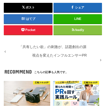
ポスト
シェア
はてブ
LINE
Pocket
feedly
「共有したい欲」の刺激が、話題創出の源
視点を変えたインフルエンサーPR
RECOMMEND
こちらの記事も人気です。
広報スキルUP
広報スキルUP