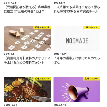
2018.7.25
2026.6.9
【元新聞記者が教える】広報業務
一人広報でも成果は出せる！限ら
に役立つ“三種の神器”とは？
れた時間でPRを回す実践ルール
広報スキルUP
PRトレンド
2016.4.5
2010.12.14
【商用利用可】資料のクオリティ
「今年の漢字」に学ぶＰＲのてっ
を上げるための無料フォント
ぱん
広報スキルUP
広報スキルUP
2025.6.24
2023.3.14