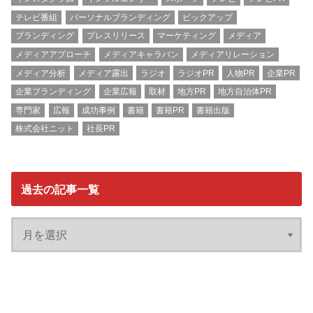
テレビ番組
パーソナルブランディング
ピックアップ
ブランディング
プレスリリース
マーケティング
メディア
メディアアプローチ
メディアキャラバン
メディアリレーション
メディア分析
メディア露出
ラジオ
ラジオPR
人物PR
企業PR
企業ブランディング
企業広報
取材
地方PR
地方自治体PR
専門家
広報
成功事例
書籍
書籍PR
書籍出版
株式会社ニット
社長PR
過去の記事一覧