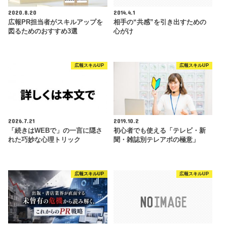
2020.8.20
2014.4.1
広報PR担当者がスキルアップを
相手の“共感”を引き出すための
図るためのおすすめ3選
心がけ
広報スキルUP
広報スキルUP
2026.7.21
2019.10.2
「続きはWEBで」の一言に隠さ
初心者でも使える「テレビ・新
れた巧妙な心理トリック
聞・雑誌別テレアポの極意」
広報スキルUP
広報スキルUP