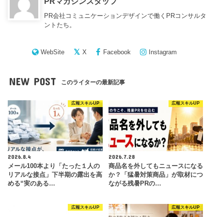
PRマガジンスタッフ
PR会社コミュニケーションデザインで働くPRコンサルタ
ントたち。
WebSite
X
Facebook
Instagram
NEW POST
このライターの最新記事
広報スキルUP
広報スキルUP
2026.8.4
2026.7.28
メール100本より「たった１人の
商品名を外してもニュースになる
リアルな接点」下半期の露出を高
か？「猛暑対策商品」が取材につ
める“実のある…
ながる残暑PRの…
広報スキルUP
広報スキルUP