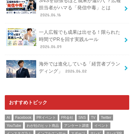
SNSを頑張るほど成果が遠のく？広報
担当者がハマる「発信中毒」とは
2026.06.16
一人広報でも成果は出せる！限られた
時間でPRを回す実践ルール
2026.06.09
海外では進化している「経営者ブラン
ディング」
2026.06.02
おすすめトピック
AI
Facebook
PRイベント
PR会社
SNS
TV
Twitter
YouTube
わが社のヒット商品
アンケート調査
イベント
インスタグラム
インフルエンサー
スポーツ
テレビ
テレビPR