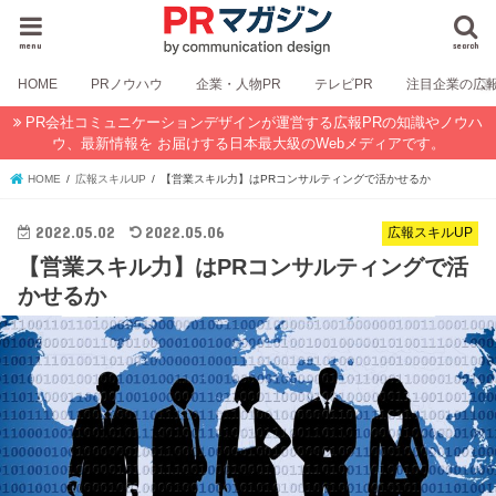
menu
search
HOME
PRノウハウ
企業・人物PR
テレビPR
注目企業の広
PR会社コミュニケーションデザインが運営する広報PRの知識やノウハ
ウ、最新情報を お届けする日本最大級のWebメディアです。
HOME
広報スキルUP
【営業スキル力】はPRコンサルティングで活かせるか
2022.05.02
2022.05.06
広報スキルUP
【営業スキル力】はPRコンサルティングで活
かせるか