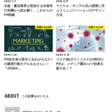
2026.7.7
2010.8.17
出版・書店業界が直面する未曾有
マイケル・サンデル氏の授業に学
の危機から読み解く、これからの
ぶコミュニケーションのデザイン
PR戦略
方法
広報スキルUP
広報スキルUP
2019.7.30
2020.5.15
PR担当者が意外と忘れがちな3つ
コロナ後(ポストコロナ)の時代の
の購買行動モデルをおさらい！
PRは、メディア露出+αで効果を
『AIDMA…
最大化！？
ABOUT
この記事をかいた人