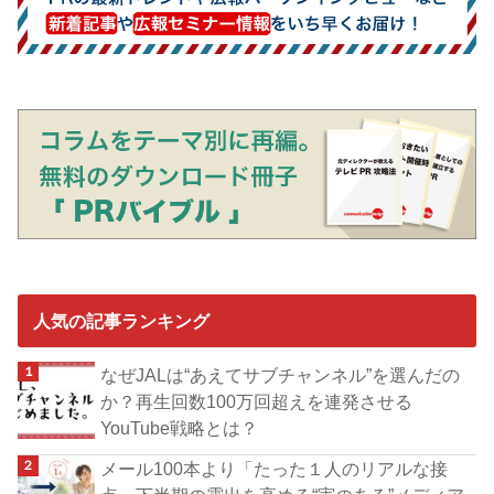
人気の記事ランキング
なぜJALは“あえてサブチャンネル”を選んだの
か？再生回数100万回超えを連発させる
YouTube戦略とは？
メール100本より「たった１人のリアルな接