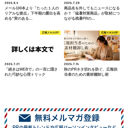
2026.8.4
2026.7.28
メール100本より「たった１人の
商品名を外してもニュースになる
リアルな接点」下半期の露出を高
か？「猛暑対策商品」が取材につ
める“実のある…
ながる残暑PRの…
広報スキルUP
広報スキルUP
2026.7.21
2026.7.14
「続きはWEBで」の一言に隠さ
秋のPRネタ切れを防ぐ、広報担
れた巧妙な心理トリック
当者のための素材棚卸し術