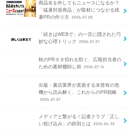
商品名を外してもニュースになるか？
「猛暑対策商品」が取材につながる残
暑PRの作り方
2026.07.28
「続きはWEBで」の一言に隠された巧
妙な心理トリック
2026.07.21
秋のPRネタ切れを防ぐ、広報担当者の
ための素材棚卸し術
2026.07.14
出版・書店業界が直面する未曾有の危
機から読み解く、これからのPR戦略
2026.07.07
メディアと繋がる！記者クラブ「正し
い投げ込み」の鉄則とは
2026.06.30