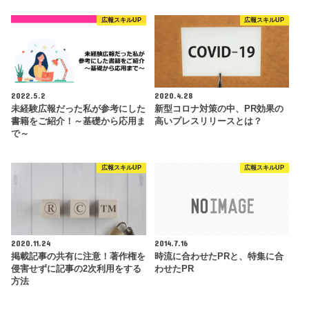
広報スキルUP
広報スキルUP
2022.5.2
2020.4.28
未経験広報だった私が参考にした
新型コロナ対策の中、PR効果の
書籍をご紹介！～基礎から応用ま
高いプレスリリースとは？
で～
広報スキルUP
広報スキルUP
2020.11.24
2014.7.16
掲載記事の共有に注意！著作権を
時流に合わせたPRと、特集に合
侵害せずに記事の2次利用をする
わせたPR
方法