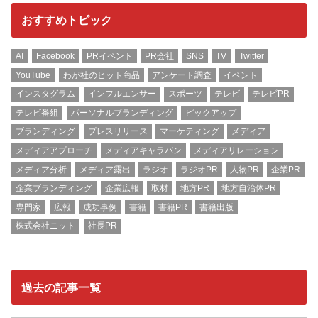
おすすめトピック
AI
Facebook
PRイベント
PR会社
SNS
TV
Twitter
YouTube
わが社のヒット商品
アンケート調査
イベント
インスタグラム
インフルエンサー
スポーツ
テレビ
テレビPR
テレビ番組
パーソナルブランディング
ピックアップ
ブランディング
プレスリリース
マーケティング
メディア
メディアアプローチ
メディアキャラバン
メディアリレーション
メディア分析
メディア露出
ラジオ
ラジオPR
人物PR
企業PR
企業ブランディング
企業広報
取材
地方PR
地方自治体PR
専門家
広報
成功事例
書籍
書籍PR
書籍出版
株式会社ニット
社長PR
過去の記事一覧