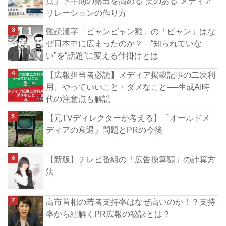
点」下半期の露出を高める“実のある”メディア
リレーションの作り方
難読漢字「ビャンビャン麺」の「ビャン」はな
ぜ日本中に広まったのか？―“知られていな
い”を“話題”に変える仕掛けとは
【広報担当者必読】メディア掲載記事の二次利
用、やっていいこと・ダメなこと──生成AI時
代の注意点も解説
【元TVディレクターが考える】「オールドメ
ディアの衰退」問題とPRの今後
【新版】テレビ番組の「広告換算額」の計算方
法
高市首相の若者支持率はなぜ高いのか！？支持
率から紐解くPR広報の秘訣とは？