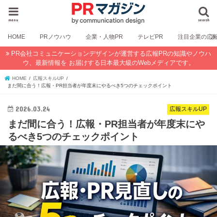
menu
search
HOME
PRノウハウ
企業・人物PR
テレビPR
注目企業の広
PR会社コミュニケーションデザインが運営する広報PRの知識やノウハ
ウ、最新情報を お届けする日本最大級のWebメディアです。
HOME
広報スキルUP
まだ間に合う！広報・PR担当者が年度末にやるべき5つのチェックポイント
2026.03.24
広報スキルUP
まだ間に合う！広報・PR担当者が年度末にや
るべき5つのチェックポイント