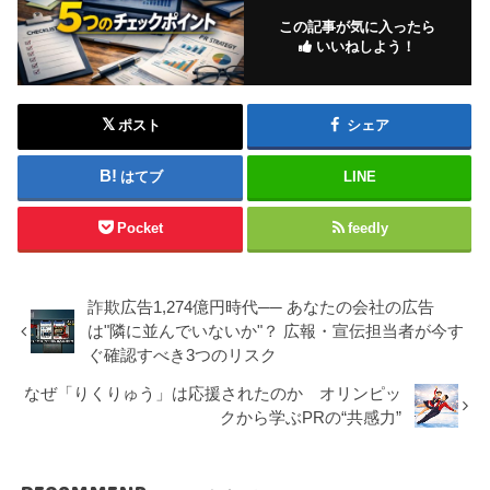
この記事が気に入ったら
いいねしよう！
ポスト
シェア
はてブ
LINE
Pocket
feedly
詐欺広告1,274億円時代── あなたの会社の広告
は"隣に並んでいないか"？ 広報・宣伝担当者が今す
ぐ確認すべき3つのリスク
なぜ「りくりゅう」は応援されたのか オリンピッ
クから学ぶPRの“共感力”