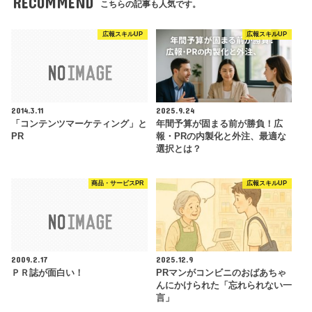
RECOMMEND
こちらの記事も人気です。
広報スキルUP
広報スキルUP
2014.3.11
2025.9.24
「コンテンツマーケティング」と
年間予算が固まる前が勝負！広
PR
報・PRの内製化と外注、最適な
選択とは？
商品・サービスPR
広報スキルUP
2009.2.17
2025.12.9
ＰＲ誌が面白い！
PRマンがコンビニのおばあちゃ
んにかけられた「忘れられない一
言」