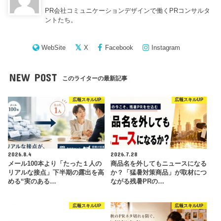
PR会社コミュニケーションデザインで働くPRコンサルタ
ントたち。
WebSite
X
Facebook
Instagram
NEW POST
このライターの最新記事
広報スキルUP
広報スキルUP
2026.8.4
2026.7.28
メール100本より「たった１人の
商品名を外してもニュースになる
リアルな接点」下半期の露出を高
か？「猛暑対策商品」が取材につ
める“実のある…
ながる残暑PRの…
広報スキルUP
広報スキルUP