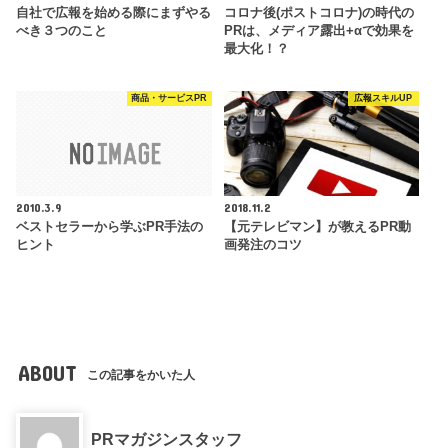
自社で広報を始める際にまずやる
コロナ後(ポストコロナ)の時代の
べき３つのこと
PRは、メディア露出+αで効果を
最大化！？
商品・サービスPR
広報スキルUP
2010.3.9
2018.11.2
ベストセラーから学ぶPR手法の
【元テレビマン】が教えるPR動
ヒント
画発注のコツ
ABOUT
この記事をかいた人
PRマガジンスタッフ