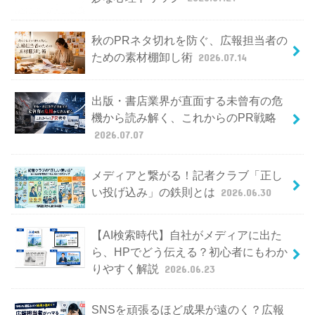
秋のPRネタ切れを防ぐ、広報担当者の
ための素材棚卸し術
2026.07.14
出版・書店業界が直面する未曾有の危
機から読み解く、これからのPR戦略
2026.07.07
メディアと繋がる！記者クラブ「正し
い投げ込み」の鉄則とは
2026.06.30
【AI検索時代】自社がメディアに出た
ら、HPでどう伝える？初心者にもわか
りやすく解説
2026.06.23
SNSを頑張るほど成果が遠のく？広報