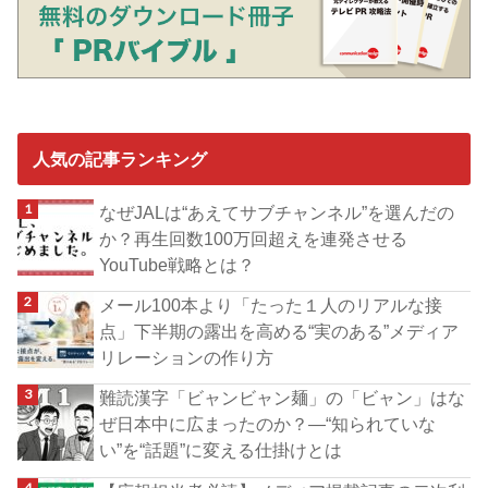
人気の記事ランキング
なぜJALは“あえてサブチャンネル”を選んだの
か？再生回数100万回超えを連発させる
YouTube戦略とは？
メール100本より「たった１人のリアルな接
点」下半期の露出を高める“実のある”メディア
リレーションの作り方
難読漢字「ビャンビャン麺」の「ビャン」はな
ぜ日本中に広まったのか？―“知られていな
い”を“話題”に変える仕掛けとは