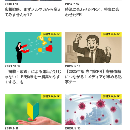
2018.1.18
2014.7.16
広報戦略、まずメルマガから変え
時流に合わせたPRと、特集に合
てみませんか??
わせたPR
広報スキルUP
広報スキルUP
2021.10.12
2025.6.10
「掲載・放送」による露出だけじ
【2025年版 専門家PR】寄稿依頼
ゃない！ PR効果を一層高めやす
につながる！メディアが求める記
くする、も…
事テー…
広報スキルUP
広報スキルUP
2019.6.11
2020.5.15