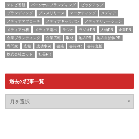
テレビ番組
パーソナルブランディング
ピックアップ
ブランディング
プレスリリース
マーケティング
メディア
メディアアプローチ
メディアキャラバン
メディアリレーション
メディア分析
メディア露出
ラジオ
ラジオPR
人物PR
企業PR
企業ブランディング
企業広報
取材
地方PR
地方自治体PR
専門家
広報
成功事例
書籍
書籍PR
書籍出版
株式会社ニット
社長PR
過去の記事一覧