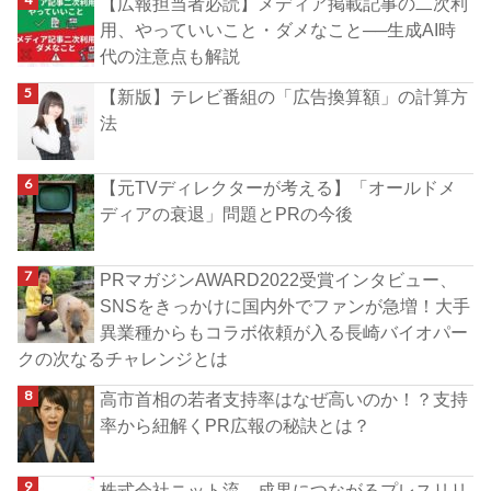
【広報担当者必読】メディア掲載記事の二次利
用、やっていいこと・ダメなこと──生成AI時
代の注意点も解説
【新版】テレビ番組の「広告換算額」の計算方
法
【元TVディレクターが考える】「オールドメ
ディアの衰退」問題とPRの今後
PRマガジンAWARD2022受賞インタビュー、
SNSをきっかけに国内外でファンが急増！大手
異業種からもコラボ依頼が入る長崎バイオパー
クの次なるチャレンジとは
高市首相の若者支持率はなぜ高いのか！？支持
率から紐解くPR広報の秘訣とは？
株式会社ニット流、成果につながるプレスリリ