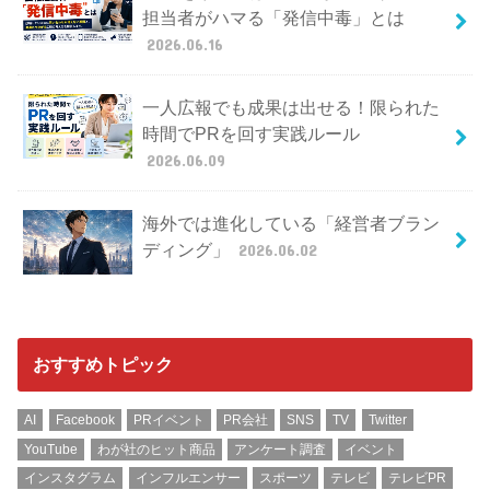
担当者がハマる「発信中毒」とは
2026.06.16
一人広報でも成果は出せる！限られた
時間でPRを回す実践ルール
2026.06.09
海外では進化している「経営者ブラン
ディング」
2026.06.02
おすすめトピック
AI
Facebook
PRイベント
PR会社
SNS
TV
Twitter
YouTube
わが社のヒット商品
アンケート調査
イベント
インスタグラム
インフルエンサー
スポーツ
テレビ
テレビPR