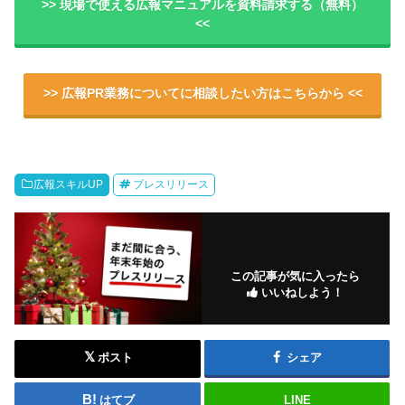
>> 現場で使える広報マニュアルを資料請求する（無料）
<<
>> 広報PR業務についてに相談したい方はこちらから <<
広報スキルUP
プレスリリース
この記事が気に入ったら
いいねしよう！
ポスト
シェア
はてブ
LINE