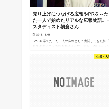
売り上げにつなげる広報やPRを～た
た一人で始めたリアルな広報物語。
スタディスト朝倉さん
2018.12.06
BtoB企業でたった一人の広報として奮闘してきた株
社スタディストの朝倉慶子さんに、広報・PRパーソ
らではのリアルな企業広報のお話を伺った。
企業・人