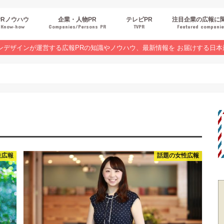
PRノウハウ
企業・人物PR
テレビPR
注目企業の広報に
Know‐how
Companies/Persons PR
TVPR
Featured compani
報スキルUP
品・サービスPR
ジタルPR
Rトレンド
ベントPR
界コラム
ンラインセミナーレポート
ンデザインが運営する広報PRの知識やノウハウ、最新情報を お届けする日本
性広報
話題の女性広報