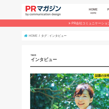
HOME
HOME
広
商
デ
P
イ
業
オ
PR会社コミュニケーショ
HOME
タグ : インタビュー
インタビュー
話題の女