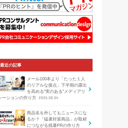
最近の記事
メール100本より「たった１人
のリアルな接点」下半期の露出
を高める“実のある”メディアリ
レーションの作り方
2026.08.04
商品名を外してもニュースにな
るか？「猛暑対策商品」が取材
につながる残暑PRの作り方