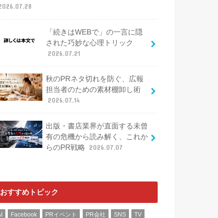
2026.07.28
「続きはWEBで」の一言に隠
された巧妙な心理トリック
2026.07.21
秋のPRネタ切れを防ぐ、広報
担当者のための素材棚卸し術
2026.07.14
出版・書店業界が直面する未曾
有の危機から読み解く、これか
らのPR戦略
2026.07.07
おすすめトピック
I
Facebook
PRイベント
PR会社
SNS
TV