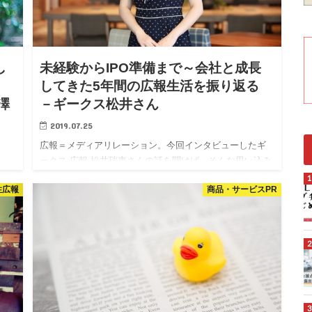
し
未経験からIPO準備まで～会社と成長
」
してきた5年間の広報生活を振り返る
澤
－ギークス松井さん
2019.07.25
広報＝メディアリレーション。今回インタビューしたギ
ークス 広報 松井瑞恵さんの話を聞けば、そんな思い込み
は霧散してしまうかもしれない。ITフリーランスの支援
ラ
性広報
商品・サービスPR
事業を中核に、ゲームや動画、IT人材育成など多彩な事
し
業を手がけるギークスで5年に渡って広報を務めてきた松
今
井さんにとって、広報は経営戦略そのものであり、組織
美
作りであり、パートナーや仲間作りでもある。
広報