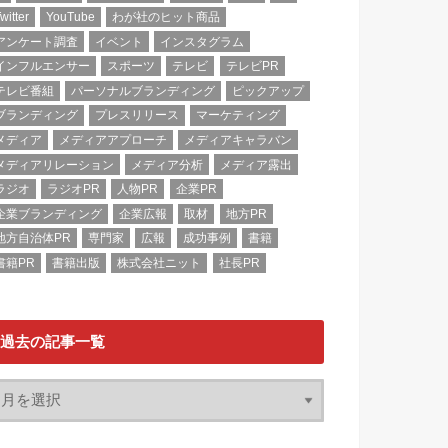
witter
YouTube
わが社のヒット商品
アンケート調査
イベント
インスタグラム
インフルエンサー
スポーツ
テレビ
テレビPR
テレビ番組
パーソナルブランディング
ピックアップ
ブランディング
プレスリリース
マーケティング
メディア
メディアアプローチ
メディアキャラバン
メディアリレーション
メディア分析
メディア露出
ラジオ
ラジオPR
人物PR
企業PR
企業ブランディング
企業広報
取材
地方PR
地方自治体PR
専門家
広報
成功事例
書籍
書籍PR
書籍出版
株式会社ニット
社長PR
過去の記事一覧