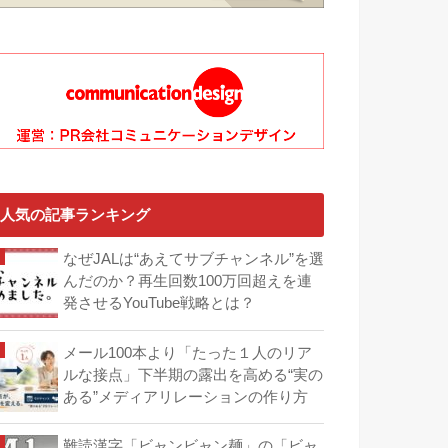
人気の記事ランキング
なぜJALは“あえてサブチャンネル”を選
んだのか？再生回数100万回超えを連
発させるYouTube戦略とは？
メール100本より「たった１人のリア
ルな接点」下半期の露出を高める“実の
ある”メディアリレーションの作り方
難読漢字「ビャンビャン麺」の「ビャ