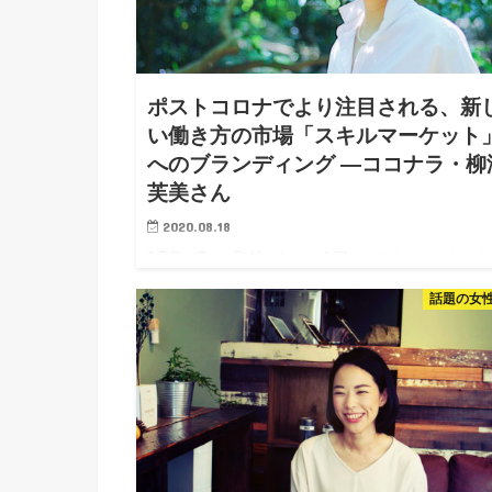
ポストコロナでより注目される、新
い働き方の市場「スキルマーケット
へのブランディング —ココナラ・柳
芙美さん
2020.08.18
3度目のZoom取材となった今回は、スキルマーケット
「ココナラ」の運営・開発等を行う、株式会社ココナ
話題の女
の広報、柳澤さんだ。柳澤さんは、ココナラの広報を
ながら、五反田バレーの立ち上げメンバーでもあり、
後もっと多角的に活躍されそうな予感がする。柳澤芙
さんに、広報・PRパーソンならではのリアルな企業
のお話を伺った。