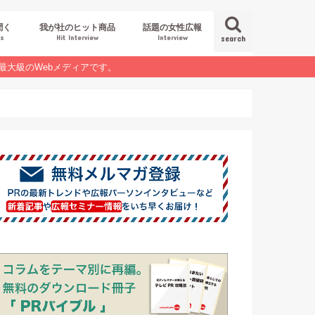
聞く
我が社のヒット商品
話題の女性広報
es
Hit Interview
Interview
search
最大級のWebメディアです。