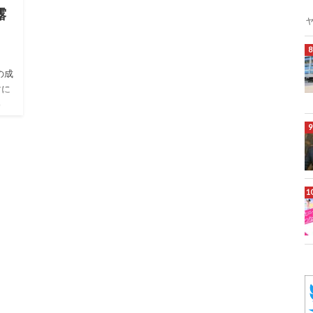
露
の成
マに
い、
う