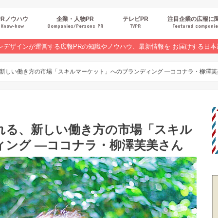
PRノウハウ
企業・人物PR
テレビPR
注目企業の広報に
Know‐how
Companies/Persons PR
TVPR
Featured compani
報スキルUP
品・サービスPR
ジタルPR
Rトレンド
ベントPR
界コラム
ンラインセミナーレポート
ンデザインが運営する広報PRの知識やノウハウ、最新情報を お届けする日本
新しい働き方の市場「スキルマーケット」へのブランディング —ココナラ・柳澤芙
れる、新しい働き方の市場「スキル
ィング —ココナラ・柳澤芙美さん