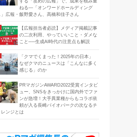
する「攻めの広報」で、成果を積み重
ねる―「オンワードホールディング
ス」広報・飯野愛さん、髙橋和佳子さん
【広報担当者必読】メディア掲載記事
の二次利用、やっていいこと・ダメな
こと──生成AI時代の注意点も解説
「クマでくまった！2025年の日本」
なぜクマのニュースは「こんなに多く
感じる」のか
PRマガジンAWARD2022受賞インタビ
ュー、SNSをきっかけに国内外でファ
ンが急増！大手異業種からもコラボ依
頼が入る長崎バイオパークの次なるチ
ャレンジとは