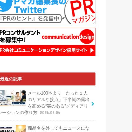
最近の記事
メール100本より「たった１人
のリアルな接点」下半期の露出
を高める“実のある”メディアリ
レーションの作り方
2026.08.04
商品名を外してもニュースにな