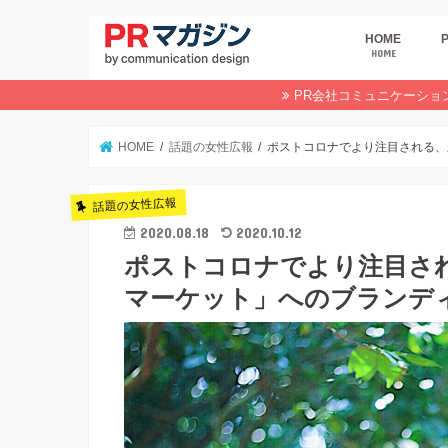
HOME
HOME
広
商
デ
P
イ
業
オ
PR会社コミュニケーショ
HOME
話題の女性広報
ポストコロナでより注目される、
話題の女性広報
2020.08.18
2020.10.12
ポストコロナでより注目さ
マーケット」へのブランデ