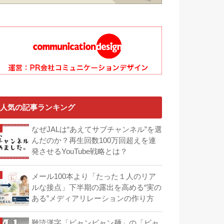
人気の記事ランキング
なぜJALは“あえてサブチャンネル”を選
んだのか？再生回数100万回超えを連
発させるYouTube戦略とは？
メール100本より「たった１人のリア
ルな接点」下半期の露出を高める“実の
ある”メディアリレーションの作り方
難読漢字「ビャンビャン麺」の「ビャ