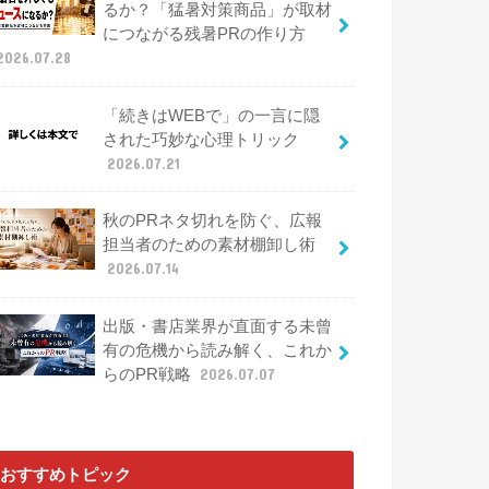
るか？「猛暑対策商品」が取材
につながる残暑PRの作り方
2026.07.28
「続きはWEBで」の一言に隠
された巧妙な心理トリック
2026.07.21
秋のPRネタ切れを防ぐ、広報
担当者のための素材棚卸し術
2026.07.14
出版・書店業界が直面する未曾
有の危機から読み解く、これか
らのPR戦略
2026.07.07
おすすめトピック