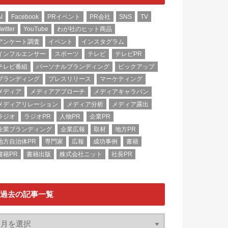
I
Facebook
PRイベント
PR会社
SNS
TV
witter
YouTube
わが社のヒット商品
アンケート調査
イベント
インスタグラム
インフルエンサー
スポーツ
テレビ
テレビPR
テレビ番組
パーソナルブランディング
ピックアップ
ブランディング
プレスリリース
マーケティング
メディア
メディアアプローチ
メディアキャラバン
メディアリレーション
メディア分析
メディア露出
ラジオ
ラジオPR
人物PR
企業PR
企業ブランディング
企業広報
取材
地方PR
地方自治体PR
専門家
広報
成功事例
書籍
書籍PR
書籍出版
株式会社ニット
社長PR
過去の記事一覧