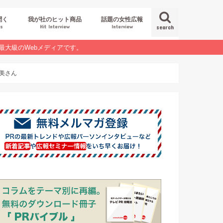
聞く
我が社のヒット商品
話題の女性広報
es
Hit Interview
Interview
search
最大級のWebメディアです。
美さん