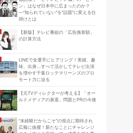
ン」はなぜ日本中に広まったのか？
―“知られていない”を“話題”に変える仕
掛けとは
【新版】テレビ番組の「広告換算額」
の計算方法
LINEで全選手にヒアリング！実績、趣
味、出身…すべて活かしてテレビ出演
を増やす千葉ロッテマリーンズのプロ
モート力に迫る
【元TVディレクターが考える】「オー
ルドメディアの衰退」問題とPRの今後
“未経験だからこそ”の視点に期待され
広報に抜擢！新たなことにチャレンジ