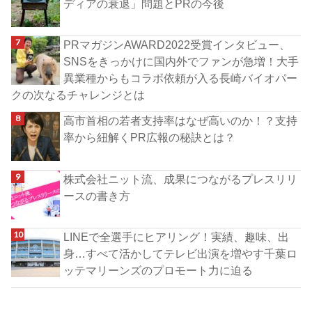
ディアの衰退」問題とPRの今後
PRマガジンAWARD2022受賞インタビュー、
SNSをきっかけに国内外でファンが急増！大手
異業種からもコラボ依頼が入る長崎バイオパー
クの次なるチャレンジとは
高市首相の若者支持率はなぜ高いのか！？支持
率から紐解くPR広報の秘訣とは？
株式会社ニット流、成果につながるプレスリリ
ースの書き方
LINEで全選手にヒアリング！実績、趣味、出
身…すべて活かしてテレビ出演を増やす千葉ロ
ッテマリーンズのプロモート力に迫る