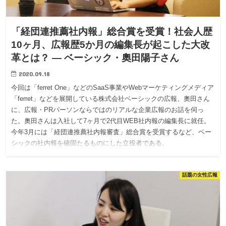
「経団連推薦社内報」総合賞を受賞！社会人歴
10ヶ月、広報歴5か月の編集長が起こした大改
革とは？ — ベーシック・奧田陽子さん
2020.09.18
今回は「ferret One」などのSaaS事業やWebマーケティングメディア
「ferret」などを展開している株式会社ベーシックの広報、奧田さん
に、広報・PRパーソンならではのリアルな企業広報のお話を伺っ
た。奧田さんは入社して7ヶ月で2代目WEB社内報の編集長に就任。
今年3月には「経団連推薦社内報審査」総合賞を受賞するなど、ベー
シックの社内報を確固たるものにした立役者である。
話題の女性広報