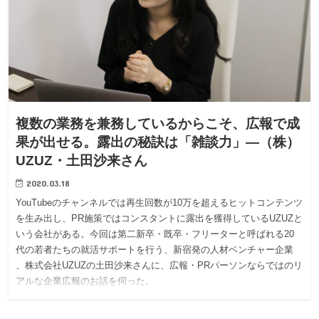
複数の業務を兼務しているからこそ、広報で成
果が出せる。露出の秘訣は「雑談力」—（株）
UZUZ・土田沙来さん
2020.03.18
YouTubeのチャンネルでは再生回数が10万を超えるヒットコンテンツ
を生み出し、PR施策ではコンスタントに露出を獲得しているUZUZと
いう会社がある。今回は第二新卒・既卒・フリーターと呼ばれる20
代の若者たちの就活サポートを行う、新宿発の人材ベンチャー企業
、株式会社UZUZの土田沙来さんに、広報・PRパーソンならではのリ
アルな企業広報のお話を伺った。