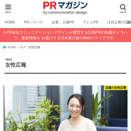
menu
search
HOME
PRノウハウ
企業・人物PR
テレビPR
注目企業の広
PR会社コミュニケーションデザインが運営する広報PRの知識やノウハ
ウ、最新情報を お届けする日本最大級のWebメディアです。
HOME
タグ : 女性広報
女性広報
話題の女性広報