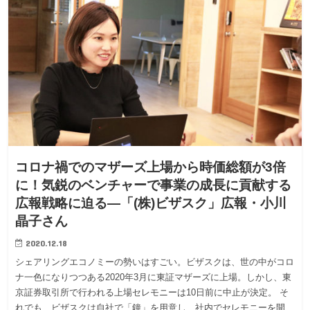
コロナ禍でのマザーズ上場から時価総額が3倍
に！気鋭のベンチャーで事業の成長に貢献する
広報戦略に迫る—「(株)ビザスク」広報・小川
晶子さん
2020.12.18
シェアリングエコノミーの勢いはすごい。ビザスクは、世の中がコロ
ナ一色になりつつある2020年3月に東証マザーズに上場。しかし、東
京証券取引所で行われる上場セレモニーは10日前に中止が決定。 そ
れでも、ビザスクは自社で「鐘」を用意し、社内でセレモニーを開