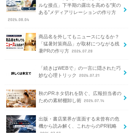
ルな接点」下半期の露出を高める“実の
ある”メディアリレーションの作り方
2026.08.04
商品名を外してもニュースになるか？
「猛暑対策商品」が取材につながる残
暑PRの作り方
2026.07.28
「続きはWEBで」の一言に隠された巧
妙な心理トリック
2026.07.21
秋のPRネタ切れを防ぐ、広報担当者の
ための素材棚卸し術
2026.07.14
出版・書店業界が直面する未曾有の危
機から読み解く、これからのPR戦略
2026.07.07