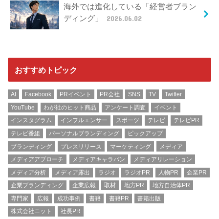
海外では進化している「経営者ブラン
ディング」
2026.06.02
おすすめトピック
AI
Facebook
PRイベント
PR会社
SNS
TV
Twitter
YouTube
わが社のヒット商品
アンケート調査
イベント
インスタグラム
インフルエンサー
スポーツ
テレビ
テレビPR
テレビ番組
パーソナルブランディング
ピックアップ
ブランディング
プレスリリース
マーケティング
メディア
メディアアプローチ
メディアキャラバン
メディアリレーション
メディア分析
メディア露出
ラジオ
ラジオPR
人物PR
企業PR
企業ブランディング
企業広報
取材
地方PR
地方自治体PR
専門家
広報
成功事例
書籍
書籍PR
書籍出版
株式会社ニット
社長PR