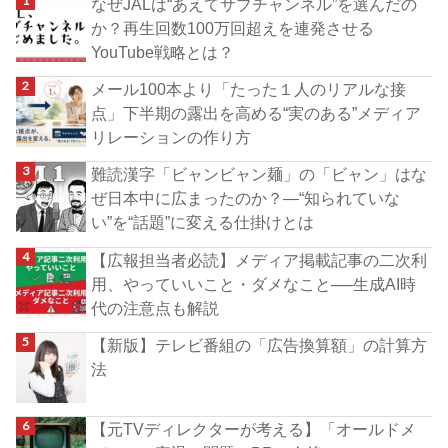
なぜJALは“あえてサブチャンネル”を選んだの
か？再生回数100万回超えを連発させる
YouTube戦略とは？
メール100本より「たった１人のリアルな接
点」下半期の露出を高める“実のある”メディア
リレーションの作り方
難読漢字「ビャンビャン麺」の「ビャン」はな
ぜ日本中に広まったのか？―“知られていな
い”を“話題”に変える仕掛けとは
【広報担当者必読】メディア掲載記事の二次利
用、やっていいこと・ダメなこと──生成AI時
代の注意点も解説
【新版】テレビ番組の「広告換算額」の計算方
法
【元TVディレクターが考える】「オールドメ