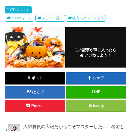
PRトレンド
ハロウィーン
メディア露出
社内レクレーション
この記事が気に入ったら
いいねしよう！
ポスト
シェア
はてブ
LINE
Pocket
feedly
人脈勝負の広報だからこそマスターしたい、名前と