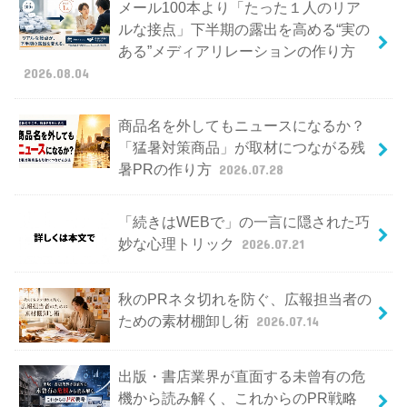
メール100本より「たった１人のリア
ルな接点」下半期の露出を高める“実の
ある”メディアリレーションの作り方
2026.08.04
商品名を外してもニュースになるか？
「猛暑対策商品」が取材につながる残
暑PRの作り方
2026.07.28
「続きはWEBで」の一言に隠された巧
妙な心理トリック
2026.07.21
秋のPRネタ切れを防ぐ、広報担当者の
ための素材棚卸し術
2026.07.14
出版・書店業界が直面する未曾有の危
機から読み解く、これからのPR戦略