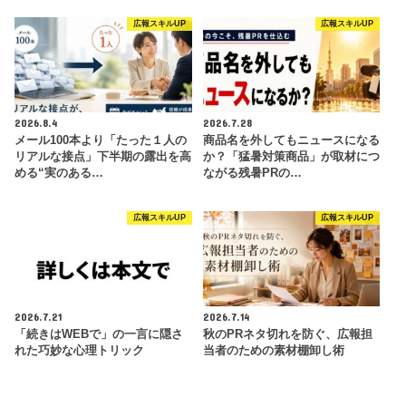
広報スキルUP
広報スキルUP
2026.8.4
2026.7.28
メール100本より「たった１人の
商品名を外してもニュースになる
リアルな接点」下半期の露出を高
か？「猛暑対策商品」が取材につ
める“実のある…
ながる残暑PRの…
広報スキルUP
広報スキルUP
2026.7.21
2026.7.14
「続きはWEBで」の一言に隠さ
秋のPRネタ切れを防ぐ、広報担
れた巧妙な心理トリック
当者のための素材棚卸し術