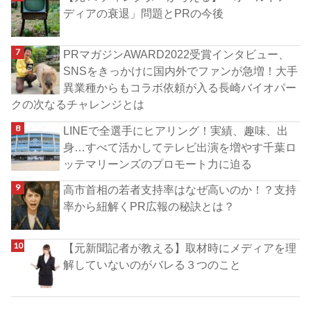
ディアの衰退」問題とPRの今後
PRマガジンAWARD2022受賞インタビュー、
SNSをきっかけに国内外でファンが急増！大手
異業種からもコラボ依頼が入る長崎バイオパー
クの次なるチャレンジとは
LINEで全選手にヒアリング！実績、趣味、出
身…すべて活かしてテレビ出演を増やす千葉ロ
ッテマリーンズのプロモート力に迫る
高市首相の若者支持率はなぜ高いのか！？支持
率から紐解くPR広報の秘訣とは？
【元新聞記者が教える】取材時にメディアを理
解していないのがバレる３つのこと