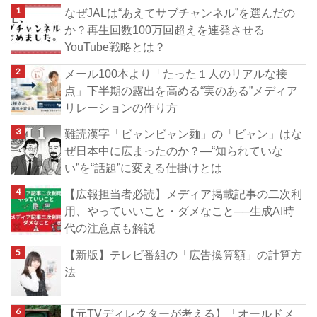
なぜJALは“あえてサブチャンネル”を選んだの
か？再生回数100万回超えを連発させる
YouTube戦略とは？
メール100本より「たった１人のリアルな接
点」下半期の露出を高める“実のある”メディア
リレーションの作り方
難読漢字「ビャンビャン麺」の「ビャン」はな
ぜ日本中に広まったのか？―“知られていな
い”を“話題”に変える仕掛けとは
【広報担当者必読】メディア掲載記事の二次利
用、やっていいこと・ダメなこと──生成AI時
代の注意点も解説
【新版】テレビ番組の「広告換算額」の計算方
法
【元TVディレクターが考える】「オールドメ