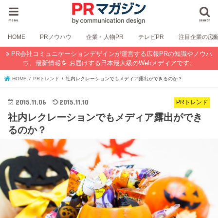
menu
search
HOME
PRノウハウ
企業・人物PR
テレビPR
注目企業の広
PR会社コミュニケーションデザインが運営する広報PRの知識やノウハ
ウ、最新情報を お届けする日本最大級のWebメディアです。
HOME
PRトレンド
社内レクレーションでもメディア露出ができるのか？
2015.11.06
2015.11.10
PRトレンド
社内レクレーションでもメディア露出ができ
るのか？