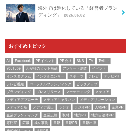
海外では進化している「経営者ブラン
ディング」
2026.06.02
おすすめトピック
AI
Facebook
PRイベント
PR会社
SNS
TV
Twitter
YouTube
わが社のヒット商品
アンケート調査
イベント
インスタグラム
インフルエンサー
スポーツ
テレビ
テレビPR
テレビ番組
パーソナルブランディング
ピックアップ
ブランディング
プレスリリース
マーケティング
メディア
メディアアプローチ
メディアキャラバン
メディアリレーション
メディア分析
メディア露出
ラジオ
ラジオPR
人物PR
企業PR
企業ブランディング
企業広報
取材
地方PR
地方自治体PR
専門家
広報
成功事例
書籍
書籍PR
書籍出版
株式会社ニット
社長PR