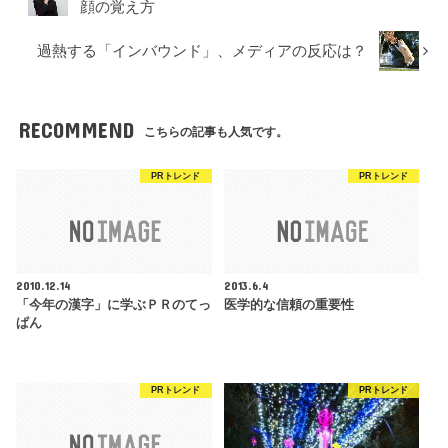
顔の覚え方
過熱する「インバウンド」、メディアの反応は？
RECOMMEND
こちらの記事も人気です。
PRトレンド
PRトレンド
2010.12.14
2013.6.4
「今年の漢字」に学ぶＰＲのてっ
医学的な信頼の重要性
ぱん
PRトレンド
PRトレンド