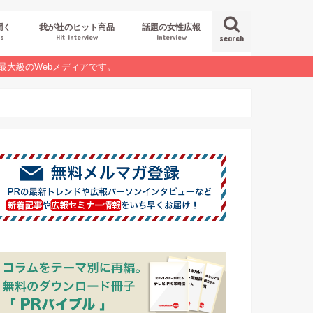
聞く
我が社のヒット商品
話題の女性広報
es
Hit Interview
Interview
search
最大級のWebメディアです。