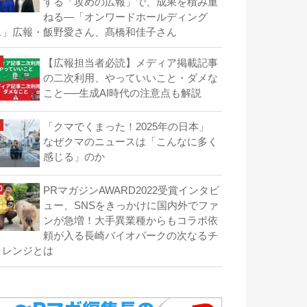
する「攻めの広報」で、成果を積み重
ねる―「オンワードホールディング
ス」広報・飯野愛さん、髙橋和佳子さん
【広報担当者必読】メディア掲載記事
の二次利用、やっていいこと・ダメな
こと──生成AI時代の注意点も解説
「クマでくまった！2025年の日本」
なぜクマのニュースは「こんなに多く
感じる」のか
PRマガジンAWARD2022受賞インタビ
ュー、SNSをきっかけに国内外でファ
ンが急増！大手異業種からもコラボ依
頼が入る長崎バイオパークの次なるチ
ャレンジとは