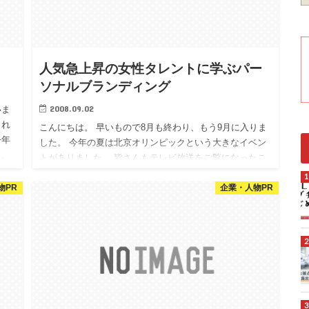
人気急上昇の女性タレントに学ぶパー
ソナルブランディング
2008.09.02
いま
られ
こんにちは。 早いもので8月も終わり、もう9月に入りま
今年
した。 今年の夏は北京オリンピックという大きなイベン
り、
トがありました。 皆さんもテレビ放送をご覧になったこ
とでしょう。 大舞台で普段通りの力を出せない選手もい
物PR
企業・人物PR
ましたが、…