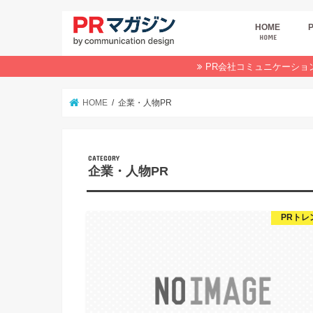
HOME
HOME
広
商
デ
P
イ
業
オ
PR会社コミュニケーショ
HOME
企業・人物PR
企業・人物PR
PRトレ