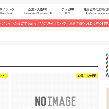
PRノウハウ
企業・人物PR
テレビPR
注目企業の広報に
Know‐how
Companies/Persons PR
TVPR
Featured compani
報スキルUP
品・サービスPR
ジタルPR
Rトレンド
ベントPR
界コラム
ンラインセミナーレポート
ンデザインが運営する広報PRの知識やノウハウ、最新情報を お届けする日本
ンド
企業・人物PR