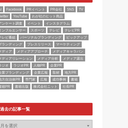
I
Facebook
PRイベント
PR会社
SNS
TV
witter
YouTube
わが社のヒット商品
アンケート調査
イベント
インスタグラム
インフルエンサー
スポーツ
テレビ
テレビPR
テレビ番組
パーソナルブランディング
ピックアップ
ブランディング
プレスリリース
マーケティング
メディア
メディアアプローチ
メディアキャラバン
メディアリレーション
メディア分析
メディア露出
ラジオ
ラジオPR
人物PR
企業PR
企業ブランディング
企業広報
取材
地方PR
地方自治体PR
専門家
広報
成功事例
書籍
書籍PR
書籍出版
株式会社ニット
社長PR
過去の記事一覧