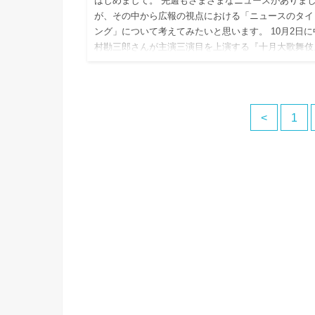
はじめまして。 先週もさまざまなニュースがありま
が、その中から広報の視点における「ニュースのタイ
ング」について考えてみたいと思います。 10月2日に
村勘三郎さんが主演三演目を上演する『十月大歌舞伎
が開幕しました…
<
1