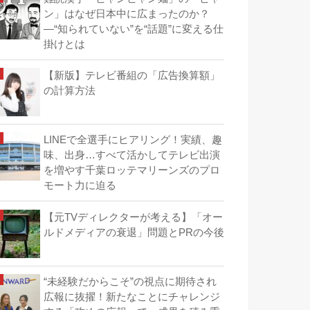
ン」はなぜ日本中に広まったのか？
―“知られていない”を“話題”に変える仕
掛けとは
【新版】テレビ番組の「広告換算額」
の計算方法
LINEで全選手にヒアリング！実績、趣
味、出身…すべて活かしてテレビ出演
を増やす千葉ロッテマリーンズのプロ
モート力に迫る
【元TVディレクターが考える】「オー
ルドメディアの衰退」問題とPRの今後
“未経験だからこそ”の視点に期待され
広報に抜擢！新たなことにチャレンジ