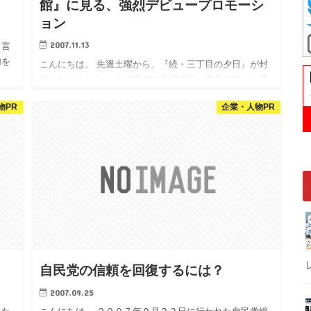
館』に見る、強烈デビュープロモーシ
ョン
2007.11.13
う言
加を
こんにちは。 先週土曜から、『続・三丁目の夕日』が封
。
切となりました。 あの映画に登場する、東京タワーが背
の
後に見える夕日町の位置は、とある雑誌によると弊社の
物PR
企業・人物PR
すぐ近くらしいです。 今も、弊社近辺の奥まった場所に
は、『三丁目の…
自民党の信頼を回復するには？
2007.09.25