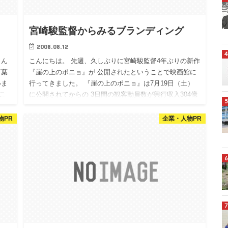
宮崎駿監督からみるブランディング
2008.08.12
さん
こんにちは。 先週、久しぶりに宮崎駿監督4年ぶりの新作
言葉
『崖の上のポニョ』が 公開されたということで映画館に
いま
行ってきました。 『崖の上のポニョ』は7月19日（土）
こ
に公開されてからの 3日間の観客動員数が興行収入304億
円の…
物PR
企業・人物PR