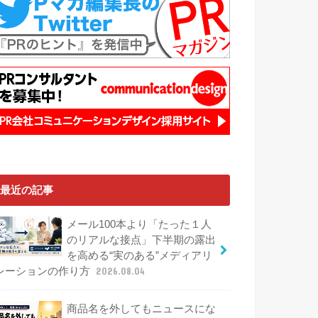
最近の記事
メール100本より「たった１人
のリアルな接点」下半期の露出
を高める“実のある”メディアリ
レーションの作り方
2026.08.04
商品名を外してもニュースにな