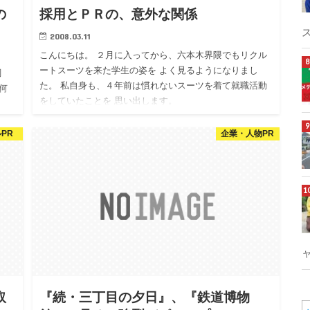
の
採用とＰＲの、意外な関係
2008.03.11
こんにちは。 ２月に入ってから、六本木界隈でもリクル
ートスーツを来た学生の姿を よく見るようになりまし
調
た。 私自身も、４年前は慣れないスーツを着て就職活動
何
をしていたことを 思い出します。
PR
企業・人物PR
取
『続・三丁目の夕日』、『鉄道博物