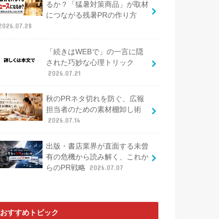
るか？「猛暑対策商品」が取材
につながる残暑PRの作り方
2026.07.28
「続きはWEBで」の一言に隠
された巧妙な心理トリック
2026.07.21
秋のPRネタ切れを防ぐ、広報
担当者のための素材棚卸し術
2026.07.14
出版・書店業界が直面する未曾
有の危機から読み解く、これか
らのPR戦略
2026.07.07
おすすめトピック