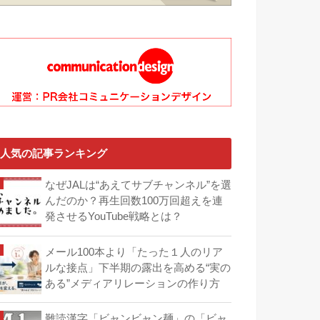
人気の記事ランキング
なぜJALは“あえてサブチャンネル”を選
んだのか？再生回数100万回超えを連
発させるYouTube戦略とは？
メール100本より「たった１人のリア
ルな接点」下半期の露出を高める“実の
ある”メディアリレーションの作り方
難読漢字「ビャンビャン麺」の「ビャ