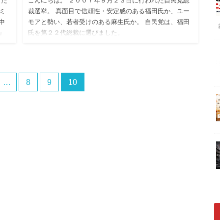
した
こんにちは。 ２００７年９月２３日に行われた自民党総
ミ
裁選挙。 真面目で信頼性・安定感のある福田氏か、ユー
中
モアと勢い、若者受けのある麻生氏か。 自民党は、福田
』
氏を第２２代総裁に選びました。
…
8
9
10