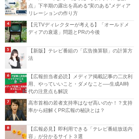
点」下半期の露出を高める“実のある”メディア
リレーションの作り方
【元TVディレクターが考える】「オールドメ
ディアの衰退」問題とPRの今後
【新版】テレビ番組の「広告換算額」の計算方
法
【広報担当者必読】メディア掲載記事の二次利
用、やっていいこと・ダメなこと──生成AI時
代の注意点も解説
高市首相の若者支持率はなぜ高いのか！？支持
率から紐解くPR広報の秘訣とは？
【広報必見】即利用できる「テレビ番組放送内
容」が分かるサイト３選