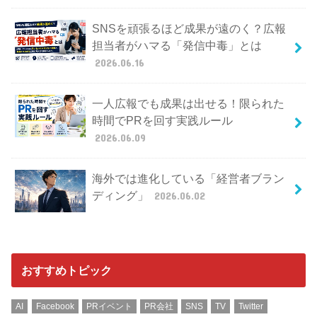
SNSを頑張るほど成果が遠のく？広報
担当者がハマる「発信中毒」とは
2026.06.16
一人広報でも成果は出せる！限られた
時間でPRを回す実践ルール
2026.06.09
海外では進化している「経営者ブラン
ディング」
2026.06.02
おすすめトピック
AI
Facebook
PRイベント
PR会社
SNS
TV
Twitter