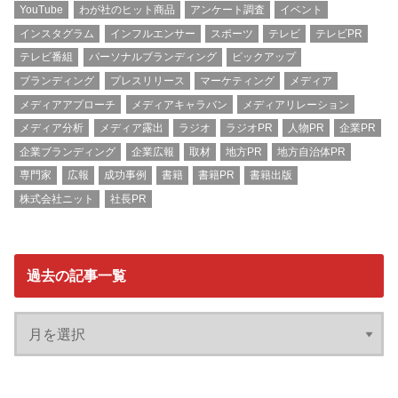
YouTube
わが社のヒット商品
アンケート調査
イベント
インスタグラム
インフルエンサー
スポーツ
テレビ
テレビPR
テレビ番組
パーソナルブランディング
ピックアップ
ブランディング
プレスリリース
マーケティング
メディア
メディアアプローチ
メディアキャラバン
メディアリレーション
メディア分析
メディア露出
ラジオ
ラジオPR
人物PR
企業PR
企業ブランディング
企業広報
取材
地方PR
地方自治体PR
専門家
広報
成功事例
書籍
書籍PR
書籍出版
株式会社ニット
社長PR
過去の記事一覧