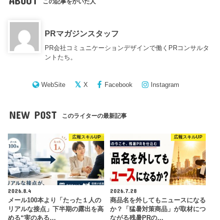
ABOUT
この記事をかいた人
PRマガジンスタッフ
PR会社コミュニケーションデザインで働くPRコンサルタ
ントたち。
WebSite
X
Facebook
Instagram
NEW POST
このライターの最新記事
広報スキルUP
広報スキルUP
2026.8.4
2026.7.28
メール100本より「たった１人の
商品名を外してもニュースになる
リアルな接点」下半期の露出を高
か？「猛暑対策商品」が取材につ
める“実のある…
ながる残暑PRの…