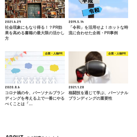
2021.6.29
2019.5.14
社会現象にもなり得る！？PR効
「令和」を活用せよ！ホットな時
果を高める書籍の最大限の活かし
流に合わせた企画・PR事例
方
企業・人物PR
企業・人物PR
2020.8.6
2021.1.28
コロナ禍の今、パーソナルブラン
格闘技を通じて学ぶ、パーソナル
ディングを考える上で一番にやる
ブランディングの重要性
べくことは「…