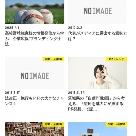
2025.4.1
2010.2.2
高校野球強豪校の情報発信から学
代表がメディアに露出する意味と
ぶ、企業広報/ブランディング手
は？
法
企業・人物PR
PRトレンド
2015.3.17
2015.11.24
法改正・施行もＰＲの大きなチャ
茨城県の「自虐PR動画」から考
ンス！
える、「短所を魅力に変換する
PR発想」で認…
企業・人物PR
企業・人物PR